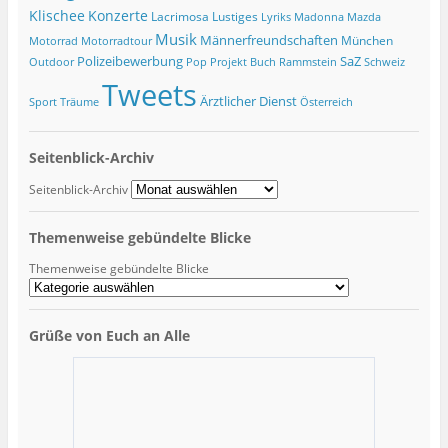
Klischee
Konzerte
Lacrimosa
Lustiges
Lyriks
Madonna
Mazda
Musik
Männerfreundschaften
München
Motorrad
Motorradtour
Polizeibewerbung
SaZ
Outdoor
Pop
Projekt Buch
Rammstein
Schweiz
Tweets
Ärztlicher Dienst
Sport
Träume
Österreich
Seitenblick-Archiv
Seitenblick-Archiv
Themenweise gebündelte Blicke
Themenweise gebündelte Blicke
Grüße von Euch an Alle