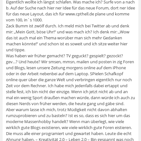
Eigentlich wollte ich längst schlafen. Was mache ich? Surfe von a nach
b. Auf der Suche nach hier ner Idee für das neue Forum, dort ner Idee
für das neue Layout, das ich für www.cpthell.de plane und komme
vom 100, in´s 1000.
Zack Bumm ist zwölf durch. Ich meld mich bei Twitter ab und denk
mir: „Mein Gott, böse Uhr!“ und was mach ich? Ich denk mir: „Wow
das ist auch mal ein Thema worüber man sich mehr Gedanken
machen könnte!“ und schon ist es soweit und ich sitze weiter hier
und tippe.
Was haben wir früher gemacht? TV geguckt? gespielt? gezockt?
gev…? Und heute? Wir smsen, mmsn, mailen und posten in zig Foren
und Blogs, lesen unsere Zeitung morgens online auf dem iPhone
oder in der Arbeit nebenbei auf dem Laptop. SPielen Schafkopf
online quer über die ganze Welt und verbringen eigentlich nur noch
Zeit vor dem Rechner. Ich habe mich jedenfalls dabei ertappt und
stelle fest, ich bin nicht der einzige. Wenn ich jetzt nicht ab und an
mal ein wenig Sport draußen machen würde, dann würde ich auch zu
diesen Nerds von früher werden, die heute gang und gäbe sind.
Aber warum lasse ich mich, trotz Müdigkeit nicht davon abhalten
rumzuprobieren und zu basteln? Ist es so, dass es sich hier um das
moderne Massenhobby handelt? Wenn man überlegt, wie viele
wirklich gute Blogs existieren, wie viele wirklich gute Foren eistieren.
Die muss alle einer programiert und gewartet haben. Leute die echt
Ahnung haben. – Kreativität 2.0 – Leben 2.0 – Bin gespannt was noch