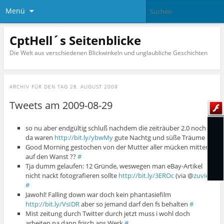
Menü
CptHell´s Seitenblicke
Die Welt aus verschiedenen Blickwinkeln und unglaubliche Geschichten
ARCHIV FÜR DEN TAG
28. AUGUST 2009
Tweets am 2009-08-29
so nu aber endgültig schluß nachdem die zeiträuber 2.0 noch
da waren
http://bit.ly/ybwMy
gute Nachtg und süße Träume
#
Good Morning gestochen von der Mutter aller mücken mitten
auf den Wanst ??
#
Tja dumm gelaufen: 12 Gründe, weswegen man eBay-Artikel
nicht nackt fotografieren sollte
http://bit.ly/3EROc
(via @
zuviel
)
#
Jawohl! Falling down war doch kein phantasiefilm
http://bit.ly/VsIDR
aber so jemand darf den fs behalten
#
Mist zeitung durch Twitter durch jetzt muss i wohl doch
arbeiten na dann frisch ans Werk
#