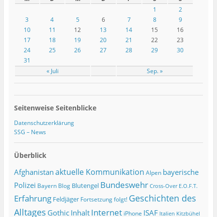
1
2
3
4
5
6
7
8
9
10
11
12
13
14
15
16
17
18
19
20
21
22
23
24
25
26
27
28
29
30
31
« Juli
Sep. »
Seitenweise Seitenblicke
Datenschutzerklärung
SSG – News
Überblick
Afghanistan
aktuelle Kommunikation
bayerische
Alpen
Bundeswehr
Polizei
Blutengel
Bayern
Blog
Cross-Over
E.O.F.T.
Geschichten des
Erfahrung
Feldjäger
Fortsetzung folgt!
Alltages
Internet
ISAF
Gothic
Inhalt
iPhone
Italien
Kitzbühel