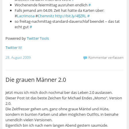
Wochenende feiermittag ausruhen endlich
#
Falls jemand am 04.09. Zeit hat hätte da Karten über:
#
Lacrimosa
#
Chemnitz
http://bit.ly/4fJZRL
#
so freitag-nachmittag-standard-dauerschlaf beendet – das tat
echt gut
#
Powered by
Twitter Tools
Twitter It!
28. August 2009
Kommentar verfassen
Die grauen Männer 2.0
Jetzt muss ich mich doch nochmal ber das Leben 2.0 auslassen.
Dieser Post ist das beste Zeichen für Michael Endes „Momo“, Version
2.0.
Die Zeitfresser gehen um, ganz ohne graue Mäntel und Hüte,
sondern in bunten Farben und allen möglichen Outfits, in beinahe
unendlcih vielen Versionen.
Eigentlich bin ich nach nem langen Abend gestern saumüde.