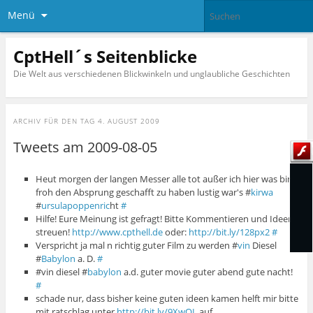
Menü
CptHell´s Seitenblicke
Die Welt aus verschiedenen Blickwinkeln und unglaubliche Geschichten
ARCHIV FÜR DEN TAG
4. AUGUST 2009
Tweets am 2009-08-05
Heut morgen der langen Messer alle tot außer ich hier was bin i
froh den Absprung geschafft zu haben lustig war's #
kirwa
#
ursulapoppenric
ht
#
Hilfe! Eure Meinung ist gefragt! Bitte Kommentieren und Ideen
streuen!
http://www.cpthell.de
oder:
http://bit.ly/128px2
#
Verspricht ja mal n richtig guter Film zu werden #
vin
Diesel
#
Babylon
a. D.
#
#vin diesel #
babylon
a.d. guter movie guter abend gute nacht!
#
schade nur, dass bisher keine guten ideen kamen helft mir bitte
mit ratschlag unter
http://bit.ly/9XwOL
auf