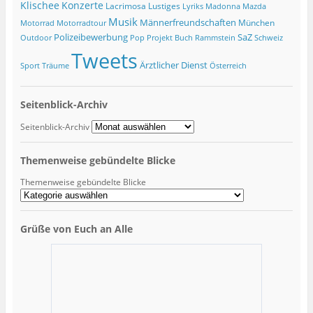
Klischee
Konzerte
Lacrimosa
Lustiges
Lyriks
Madonna
Mazda
Musik
Männerfreundschaften
München
Motorrad
Motorradtour
Polizeibewerbung
SaZ
Outdoor
Pop
Projekt Buch
Rammstein
Schweiz
Tweets
Ärztlicher Dienst
Sport
Träume
Österreich
Seitenblick-Archiv
Seitenblick-Archiv
Themenweise gebündelte Blicke
Themenweise gebündelte Blicke
Grüße von Euch an Alle