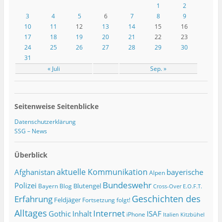
1
2
3
4
5
6
7
8
9
10
11
12
13
14
15
16
17
18
19
20
21
22
23
24
25
26
27
28
29
30
31
« Juli
Sep. »
Seitenweise Seitenblicke
Datenschutzerklärung
SSG – News
Überblick
Afghanistan
aktuelle Kommunikation
bayerische
Alpen
Bundeswehr
Polizei
Blutengel
Bayern
Blog
Cross-Over
E.O.F.T.
Geschichten des
Erfahrung
Feldjäger
Fortsetzung folgt!
Alltages
Internet
ISAF
Gothic
Inhalt
iPhone
Italien
Kitzbühel