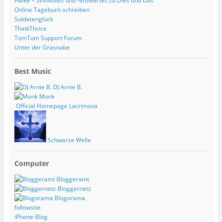
Haike – Sinnvolles und -entleertes zu Dies und Das
Online Tagebuch schreiben
Soldatenglück
ThinkThrice
TomTom Support Forum
Unter der Grasnabe
Best Music
DJ Arnie B.
Monk
Official Homepage Lacrimosa
Schwarze Welle
Computer
Bloggeramt
Bloggernetz
Blogorama
followsite
iPhone-Blog