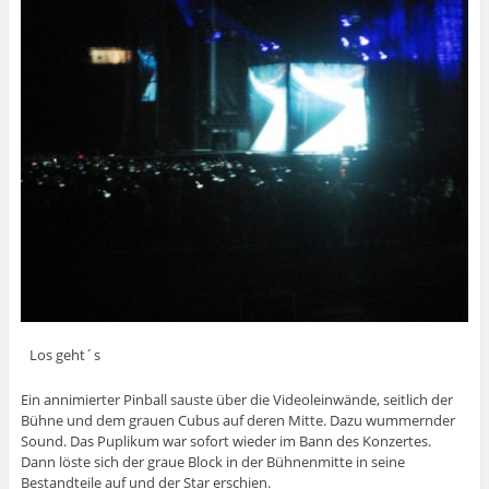
Los geht´s
Ein annimierter Pinball sauste über die Videoleinwände, seitlich der
Bühne und dem grauen Cubus auf deren Mitte. Dazu wummernder
Sound. Das Puplikum war sofort wieder im Bann des Konzertes.
Dann löste sich der graue Block in der Bühnenmitte in seine
Bestandteile auf und der Star erschien.