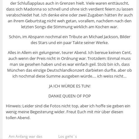
der Schlußapplaus auch in Grenzen hielt. Viele waren enttäuscht,
dass sich Madonna so schnell und ohne sich verdient feiern zu lassen
verabschiedet hat. Ich denke eine oder zwei Zugaben hätten ihr auch
an ihrem Geburtstag nicht weh getan, vorallem, nachdem nach den
letzten Songs die Stimmung wirklich am Kochen war.
Schön, im Abspann nochmal ein Tribute an Michael Jackson, Bilder
des Stars und ein paar Takte seiner Werke.
Alles in Allem ein gelungener, teurer Abend. Ich bereue keinen Cent,
auch wenn der Preis nicht in Ordnung war. Trotzdem: Einmal muss
man sie gesehen haben und es war einfach geil. Stolz bin ich, dass
München das einzige Deutschlandkonzert darbieten durfte, aber ob
ich nochmal diese Summe ausgeben würde…. ich weiss nicht…
JA ICH WÜRDE ES TUN!
DANKE QUEEN OF POP
Hinweis: Leider sind die Fotos nicht top, aber ich hoffe sie geben ein
wenig meine Begesterung wider. Freut Euch mit mir über diesen
tollen Abend.
Am Anfang war das
Los geht´s