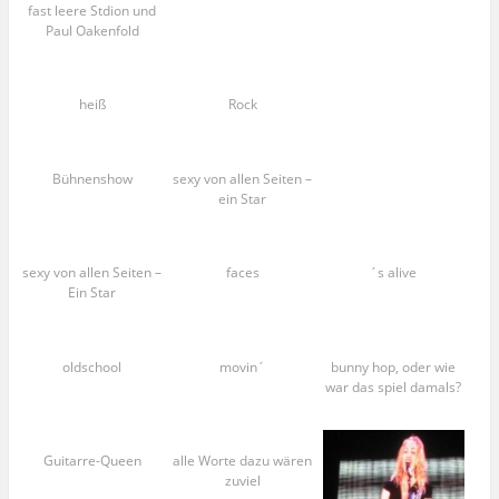
fast leere Stdion und
Paul Oakenfold
heiß
Rock
Bühnenshow
sexy von allen Seiten –
ein Star
sexy von allen Seiten –
faces
´s alive
Ein Star
oldschool
movin´
bunny hop, oder wie
war das spiel damals?
Guitarre-Queen
alle Worte dazu wären
zuviel