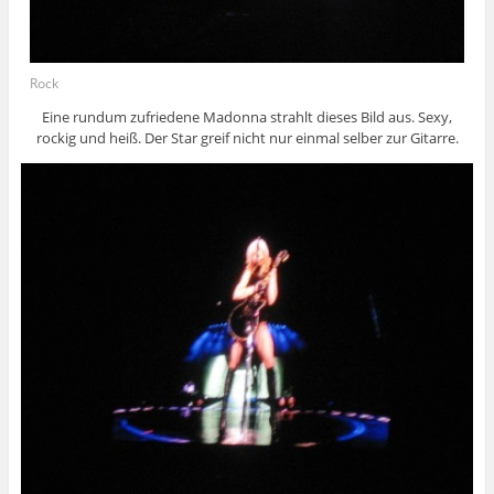
Rock
Eine rundum zufriedene Madonna strahlt dieses Bild aus. Sexy,
rockig und heiß. Der Star greif nicht nur einmal selber zur Gitarre.