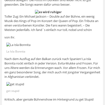
Gelübte ablegen? Die Fotos im Dunkeln sind leider nicht so gut
geworden. Die Songs waren dafür umso besser.
Toller Zug: Ein Michael Jackson – Double auf der Bühne, ein wenig
Musik des Kings of Pop im Konzert der Queen of Pop. Ein Tribute an
einen verstorbenen Künstler. Die Fans waren begeistert. – Die
Meisten jedenfalls. Ich fand´s einfach nur toll, nobel und schön
von ihr.
La Isla Bonnita
Nach dem Ausflug auf den Balkan zurück nach Spanien! La Isla
Bonnita rockt einfach in jeder Version. Evita-Mukke und Frozen. Für
uns Ältere werden da Erinnerungen wach. Vor allem Frozen. Für mich
ein ganz besonderer Song, der mich auch mit jüngster Vergangenheit
in Afghanistan verbindet.
get stupid
Kritisch, aber geniale Bühnenshow im Hintergrund zu get Stupid