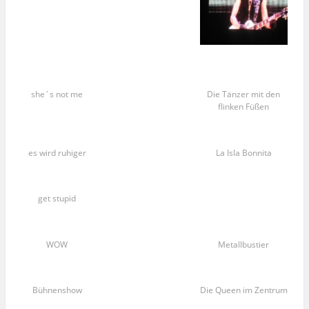
she´s not me
Die Tänzer mit den
flinken Füßen
es wird ruhiger
La Isla Bonnita
get stupid
WOW
Metallbustier
Bühnenshow
Die Queen im Zentrum