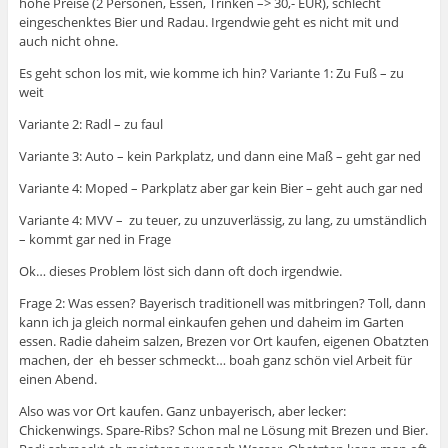
hohe Preise (2 Personen, Essen, Trinken –> 30,- EUR), schlecht
eingeschenktes Bier und Radau. Irgendwie geht es nicht mit und
auch nicht ohne.
Es geht schon los mit, wie komme ich hin? Variante 1: Zu Fuß – zu
weit
Variante 2: Radl – zu faul
Variante 3: Auto – kein Parkplatz, und dann eine Maß – geht gar ned
Variante 4: Moped – Parkplatz aber gar kein Bier – geht auch gar ned
Variante 4: MVV – zu teuer, zu unzuverlässig, zu lang, zu umständlich
– kommt gar ned in Frage
Ok… dieses Problem löst sich dann oft doch irgendwie.
Frage 2: Was essen? Bayerisch traditionell was mitbringen? Toll, dann
kann ich ja gleich normal einkaufen gehen und daheim im Garten
essen. Radie daheim salzen, Brezen vor Ort kaufen, eigenen Obatzten
machen, der eh besser schmeckt… boah ganz schön viel Arbeit für
einen Abend.
Also was vor Ort kaufen. Ganz unbayerisch, aber lecker:
Chickenwings. Spare-Ribs? Schon mal ne Lösung mit Brezen und Bier.