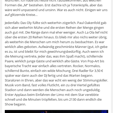
München. Ich habe bis heute nicht rausbekommen, aus welchen
Formen die „M“ bestehen. Erst dachte ich ja Totenköpfe, aber das
wäre wohl unpassend und unsinn. War es auch nicht. Einigen wir uns
auf glitzernde Kreise…
Jedenfalls: Das Oly füllte sich weiterhin zögerlich. Paul Oakenfold gab
sich aber weiterhin Mühe und die ersten Reihen der Menge gingen
auch gut mit. Die Ränge dann mal eher weniger. Auch La Ola lief nicht
über die ersten 20 Reihen hinaus. Es blieb mir also nichs weiter übrig,
als weiterhin die Menschen um mich herum zu beobachten. Es war
wirklich alles geboten. Aufwändig geschminkte Männer (gut, ich gebe
es zu, ist und bleibt für mich gewöhnungsbedürftig. Auch wenn ich
die Meinung vertrete, jeder das, was ihm Spaß macht), schillernde
Paare, wirklich junge Gäste und wirklich alte Gäste. Von Pop-Art bis
bayerische Tracht war einfach alles vertreten. Rocker, Normalos,
schillernd Bunte, einfach ein wilde Mischung. Drei Radler für 3,50 €
später war dann auch der DJ fertig und das Warten begann.
Staralüren in Ehren, aber das war echt ein wenig der Stimmungskiller.
Musik vom Band, fast volles Flutlicht, ein zu drei Viertel gefülltes
Stadion und dann werden die Menschen auch noch ungeduldig.
Erster Applaus beim Einfahren der Limo mit dem Star verebbte
schnell und die Minuten tröpfelten, bis um 2130 dann endlich die
Show begann.