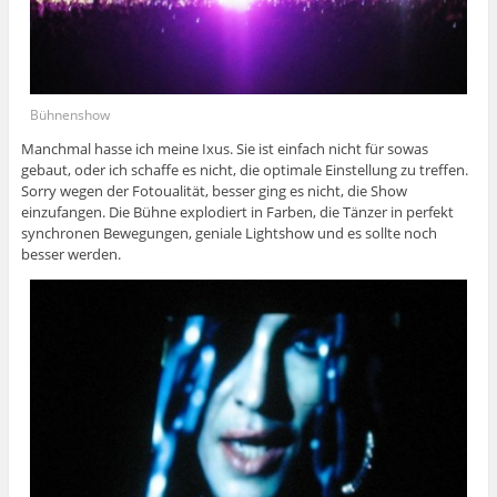
Bühnenshow
Manchmal hasse ich meine Ixus. Sie ist einfach nicht für sowas
gebaut, oder ich schaffe es nicht, die optimale Einstellung zu treffen.
Sorry wegen der Fotoualität, besser ging es nicht, die Show
einzufangen. Die Bühne explodiert in Farben, die Tänzer in perfekt
synchronen Bewegungen, geniale Lightshow und es sollte noch
besser werden.