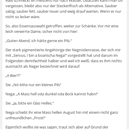
Radi schmeckt eh meistens nur nach Wasser, Obatzten kann man oft
vergessen, bleibt also nur der Steckerlfisch als Alternative. Sauber
salzig, sauber fett, sauber teuer und ewig drauf warten. Wenn er nur
nicht so lecker wäre.
So, also Essensauswahl getroffen, weiter zur Schänke. Vor mir eine
leich verwirrte Dame, sicher nicht von hier:
„Guten Abend, ich hätte gerne ein Pils.“
Der stark pigmentierte Angehörige der Negroidenrasse, der sich mir
mit „Servus, I bin a boarischa Nega!“ vorgestellt hat und darum im
Folgenden derinfachheit halber und weil ich weiß, dass es ihm nichts
ausmacht als Neger bezeichnet wird darauf:
„A Bier?!“
Sie: „Nö bitte nur ein kleines Pils“
Nega: „A Mass hell oda dunkel oda Bock kannst habn!“
Sie: „Ja, bitte ein Glas Helles.“
Nega schiebt ihr eine Mass hellen August hin mit einem nicht ganz
unfreundlichen „Prost!“
Eigentlich wollte sie was sagen, traut sich aber auf Grund der