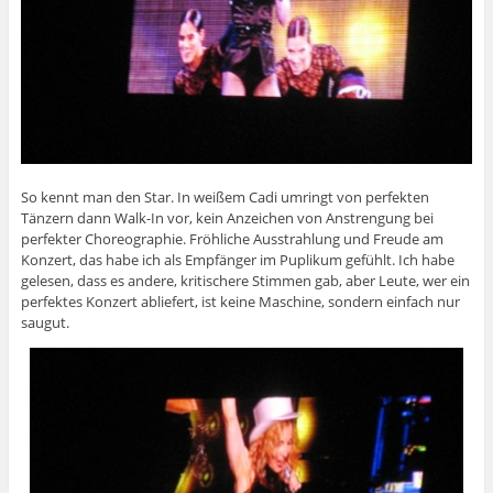
So kennt man den Star. In weißem Cadi umringt von perfekten
Tänzern dann Walk-In vor, kein Anzeichen von Anstrengung bei
perfekter Choreographie. Fröhliche Ausstrahlung und Freude am
Konzert, das habe ich als Empfänger im Puplikum gefühlt. Ich habe
gelesen, dass es andere, kritischere Stimmen gab, aber Leute, wer ein
perfektes Konzert abliefert, ist keine Maschine, sondern einfach nur
saugut.