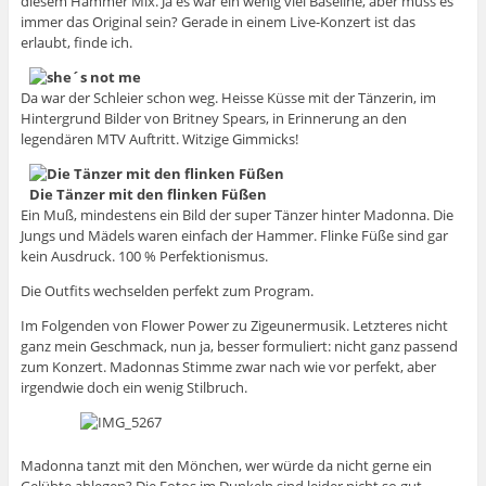
diesem Hammer Mix. Ja es war ein wenig viel Baseline, aber muss es
immer das Original sein? Gerade in einem Live-Konzert ist das
erlaubt, finde ich.
Da war der Schleier schon weg. Heisse Küsse mit der Tänzerin, im
Hintergrund Bilder von Britney Spears, in Erinnerung an den
legendären MTV Auftritt. Witzige Gimmicks!
Die Tänzer mit den flinken Füßen
Ein Muß, mindestens ein Bild der super Tänzer hinter Madonna. Die
Jungs und Mädels waren einfach der Hammer. Flinke Füße sind gar
kein Ausdruck. 100 % Perfektionismus.
Die Outfits wechselden perfekt zum Program.
Im Folgenden von Flower Power zu Zigeunermusik. Letzteres nicht
ganz mein Geschmack, nun ja, besser formuliert: nicht ganz passend
zum Konzert. Madonnas Stimme zwar nach wie vor perfekt, aber
irgendwie doch ein wenig Stilbruch.
Madonna tanzt mit den Mönchen, wer würde da nicht gerne ein