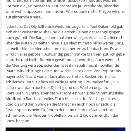
München. Ich habe bis heute nicht rausbekommen, aus welchen
Formen die „M“ bestehen. Erst dachte ich ja Totenköpfe, aber das
wäre wohl unpassend und unsinn. War es auch nicht. Einigen wir uns
auf glitzernde Kreise…
Jedenfalls: Das Oly füllte sich weiterhin zögerlich. Paul Oakenfold gab
sich aber weiterhin Mühe und die ersten Reihen der Menge gingen
auch gut mit. Die Ränge dann mal eher weniger. Auch La Ola lief nicht
über die ersten 20 Reihen hinaus. Es blieb mir also nichs weiter übrig,
als weiterhin die Menschen um mich herum zu beobachten. Es war
wirklich alles geboten. Aufwändig geschminkte Männer (gut, ich gebe
es zu, ist und bleibt für mich gewöhnungsbedürftig. Auch wenn ich
die Meinung vertrete, jeder das, was ihm Spaß macht), schillernde
Paare, wirklich junge Gäste und wirklich alte Gäste. Von Pop-Art bis
bayerische Tracht war einfach alles vertreten. Rocker, Normalos,
schillernd Bunte, einfach ein wilde Mischung. Drei Radler für 3,50 €
später war dann auch der DJ fertig und das Warten begann.
Staralüren in Ehren, aber das war echt ein wenig der Stimmungskiller.
Musik vom Band, fast volles Flutlicht, ein zu drei Viertel gefülltes
Stadion und dann werden die Menschen auch noch ungeduldig.
Erster Applaus beim Einfahren der Limo mit dem Star verebbte
schnell und die Minuten tröpfelten, bis um 2130 dann endlich die
Show begann.