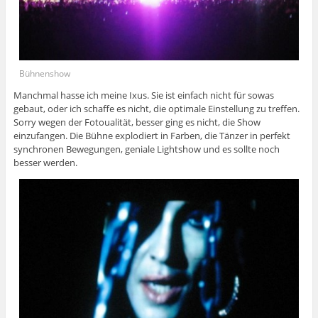
Bühnenshow
Manchmal hasse ich meine Ixus. Sie ist einfach nicht für sowas
gebaut, oder ich schaffe es nicht, die optimale Einstellung zu treffen.
Sorry wegen der Fotoualität, besser ging es nicht, die Show
einzufangen. Die Bühne explodiert in Farben, die Tänzer in perfekt
synchronen Bewegungen, geniale Lightshow und es sollte noch
besser werden.