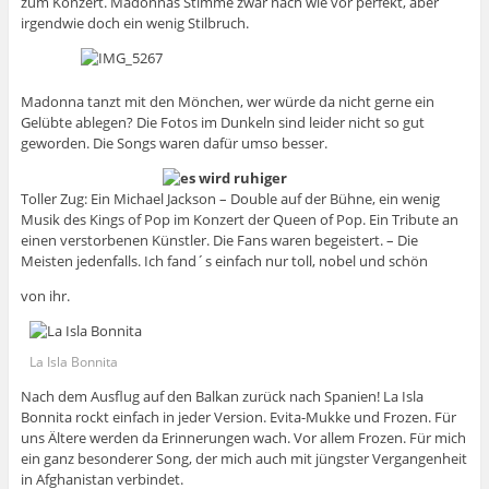
zum Konzert. Madonnas Stimme zwar nach wie vor perfekt, aber
irgendwie doch ein wenig Stilbruch.
Madonna tanzt mit den Mönchen, wer würde da nicht gerne ein
Gelübte ablegen? Die Fotos im Dunkeln sind leider nicht so gut
geworden. Die Songs waren dafür umso besser.
Toller Zug: Ein Michael Jackson – Double auf der Bühne, ein wenig
Musik des Kings of Pop im Konzert der Queen of Pop. Ein Tribute an
einen verstorbenen Künstler. Die Fans waren begeistert. – Die
Meisten jedenfalls. Ich fand´s einfach nur toll, nobel und schön
von ihr.
La Isla Bonnita
Nach dem Ausflug auf den Balkan zurück nach Spanien! La Isla
Bonnita rockt einfach in jeder Version. Evita-Mukke und Frozen. Für
uns Ältere werden da Erinnerungen wach. Vor allem Frozen. Für mich
ein ganz besonderer Song, der mich auch mit jüngster Vergangenheit
in Afghanistan verbindet.