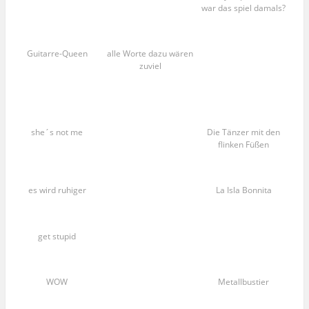
war das spiel damals?
Guitarre-Queen
alle Worte dazu wären
zuviel
she´s not me
Die Tänzer mit den
flinken Füßen
es wird ruhiger
La Isla Bonnita
get stupid
WOW
Metallbustier