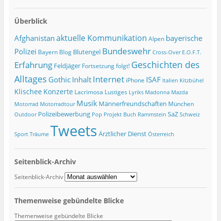
Überblick
Afghanistan
aktuelle Kommunikation
bayerische
Alpen
Bundeswehr
Polizei
Blutengel
Bayern
Blog
Cross-Over
E.O.F.T.
Geschichten des
Erfahrung
Feldjäger
Fortsetzung folgt!
Alltages
Internet
ISAF
Gothic
Inhalt
iPhone
Italien
Kitzbühel
Klischee
Konzerte
Lacrimosa
Lustiges
Lyriks
Madonna
Mazda
Musik
Männerfreundschaften
München
Motorrad
Motorradtour
Polizeibewerbung
SaZ
Outdoor
Pop
Projekt Buch
Rammstein
Schweiz
Tweets
Ärztlicher Dienst
Sport
Träume
Österreich
Seitenblick-Archiv
Seitenblick-Archiv
Themenweise gebündelte Blicke
Themenweise gebündelte Blicke