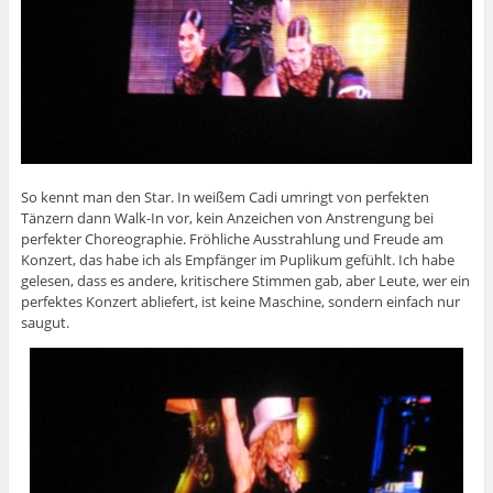
So kennt man den Star. In weißem Cadi umringt von perfekten
Tänzern dann Walk-In vor, kein Anzeichen von Anstrengung bei
perfekter Choreographie. Fröhliche Ausstrahlung und Freude am
Konzert, das habe ich als Empfänger im Puplikum gefühlt. Ich habe
gelesen, dass es andere, kritischere Stimmen gab, aber Leute, wer ein
perfektes Konzert abliefert, ist keine Maschine, sondern einfach nur
saugut.