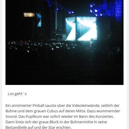
Los geht´s
Ein annimierter Pinball sauste über die Videoleinwände, seitlich der
Bühne und dem grauen Cubus auf deren Mitte. Dazu wummernder
Sound. Das Puplikum war sofort wieder im Bann des Konzertes.
Dann löste sich der graue Block in der Bühnenmitte in seine
Bestandteile auf und der Star erschien.