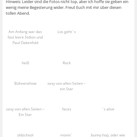
Hinweis: Leider sind die Fotos nicht top, aber ich hoffe sie geben ein
wenig meine Begesterung wider. Freut Euch mit mir über diesen
tollen Abend.
Am Anfang war das
Los geht´s
fast leere Stdion und
Paul Oakenfold
heiß
Rock
Bühnenshow
sexy von allen Seiten –
ein Star
sexy von allen Seiten –
faces
´s alive
Ein Star
oldschool
movin´
bunny hop, oder wie