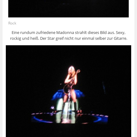
Rock
Eine rundum zufriedene Madonna strahlt dieses Bild aus. Sexy,
rockig und heiß. Der Star greif nicht nur einmal selber zur Gitarre.