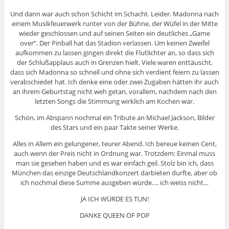
Und dann war auch schon Schicht im Schacht. Leider. Madonna nach
einem Musikfeuerwerk runter von der Bühne, der Wüfel in der Mitte
wieder geschlossen und auf seinen Seiten ein deutliches „Game
over“. Der Pinball hat das Stadion verlassen. Um keinen Zweifel
aufkommen zu lassen gingen direkt die Flutlichter an, so dass sich
der Schlußapplaus auch in Grenzen hielt. Viele waren enttäuscht,
dass sich Madonna so schnell und ohne sich verdient feiern zu lassen
verabschiedet hat. Ich denke eine oder zwei Zugaben hätten ihr auch
an ihrem Geburtstag nicht weh getan, vorallem, nachdem nach den
letzten Songs die Stimmung wirklich am Kochen war.
Schön, im Abspann nochmal ein Tribute an Michael Jackson, Bilder
des Stars und ein paar Takte seiner Werke.
Alles in Allem ein gelungener, teurer Abend. Ich bereue keinen Cent,
auch wenn der Preis nicht in Ordnung war. Trotzdem: Einmal muss
man sie gesehen haben und es war einfach geil. Stolz bin ich, dass
München das einzige Deutschlandkonzert darbieten durfte, aber ob
ich nochmal diese Summe ausgeben würde…. ich weiss nicht…
JA ICH WÜRDE ES TUN!
DANKE QUEEN OF POP