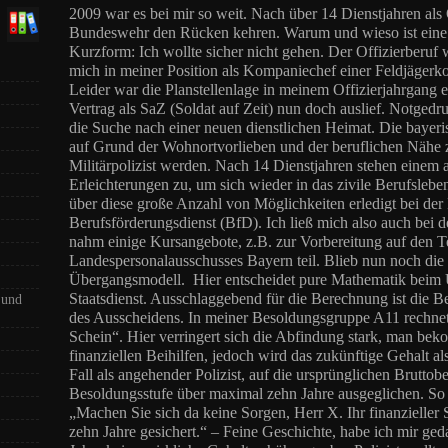
2009 war es bei mir so weit. Nach über 14 Dienstjahren als 
Bundeswehr den Rücken kehren. Warum und wieso ist eine 
Kurzform: Ich wollte sicher nicht gehen. Der Offizierberuf
mich in meiner Position als Kompaniechef einer Feldjägerk
Leider war die Planstellenlage in meinem Offizierjahrgang 
Vertrag als SaZ (Soldat auf Zeit) nun doch auslief. Notgedr
die Suche nach einer neuen dienstlichen Heimat. Die bayerisch
auf Grund der Wohnortvorlieben und der beruflichen Nähe 
Militärpolizist werden. Nach 14 Dienstjahren stehen einem 
Erleichterungen zu, um sich wieder in das zivile Berufslebe
über diese große Anzahl von Möglichkeiten erledigt bei de
Berufsförderungsdienst (BfD). Ich ließ mich also auch bei d
nahm einige Kursangebote, z.B. zur Vorbereitung auf den T
Landespersonalausschusses Bayern teil. Blieb nun noch di
Übergangsmodell. Hier entscheidet pure Mathematik beim
Staatsdienst. Ausschlaggebend für die Berechnung ist die 
 und
des Ausscheidens. In meiner Besoldungsgruppe A11 rechnet
Schein“. Hier verringert sich die Abfindung stark, man beko
finanziellen Beihilfen, jedoch wird das zukünftige Gehalt 
Fall als angehender Polizist, auf die ursprünglichen Bruttob
Besoldungsstufe über maximal zehn Jahre ausgeglichen. S
„Machen Sie sich da keine Sorgen, Herr X. Ihr finanzieller S
zehn Jahre gesichert.“ – Feine Geschichte, habe ich mir ge