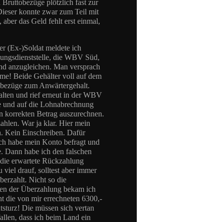
Bruttobezüge plötzlich fast zur
 Dieser konnte zwar zum Teil mit
aber das Geld fehlt erst einmal,
r (Ex-)Soldat meldete ich
dungsdienststelle, die WBV Süd,
end anzugleichen. Man versprach
e! Beide Gehälter voll auf dem
hsbezüge zum Anwärtergehalt.
halten und rief erneut in der WBV
te und auf die Lohnabrechnung
 korrekten Betrag auszurechnen.
ahlen. War ja klar. Hier mein
ch. Kein Einschreiben. Dafür
Ich habe mein Konto befragt und
e. Dann habe ich den falschen
 die erwartete Rückzahlung
 viel drauf, solltest aber immer
erzahlt. Nicht so die
ten der Überzahlung bekam ich
ht die von mir errechneten 6300,-
tsturz! Die müssen sich vertan
allen, dass ich beim Land ein