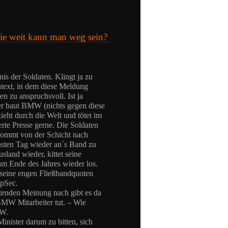
wie weit kann man weg sein?
is der Soldaten. Klingt ja zu
ntext, in dem diese Meldung
en zu anspruchsvoll. Ist ja
er baut BMW (nichts gegen diese
zieht durch die Welt und tötet im
erte Presse gerne. Die Soldaten
 kommt von der Schicht nach
hsten Tag wieder an´s Band zu
land wieder, kittet seine
am Ende des Jahres wieder los.
 seine engen Fließbandquoten
OpSec.
utenden Meinung nach gibt es da
 BMW Mitarbeiter tut. – Wie
MW.
inister darum zu bitten, sich