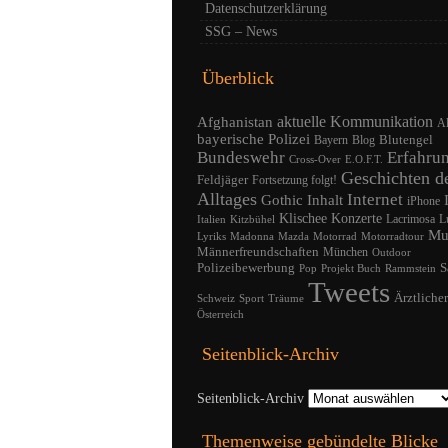
Datenschutzerklärung
SSG – News
Überblick
Afghanistan
aktuelle Kommunikation
A
bayerische Polizei
Blutengel
Bayern
Blog
Bundeswehr
Erfahru
Cross-Over
E.O.F.T.
Geschichten d
Feldjäger
Fortsetzung folgt!
Alltages
Internet
Gothic
Inhalt
iPhone
Klischee
Konzerte
Lacrimosa
L
Italien
Kitzbühel
Mu
Lyriks
Madonna
Mazda
Motorrad
Motorradtour
Männerfreundschaften
München
Outdoor
Polizeibewerbung
S
Pop
Projekt Buch
Rammstein
Tweets
Ärztliche
Schweiz
Sport
Träume
Österreich
Seitenblick-Archiv
Seitenblick-Archiv
Themenweise gebündelte Blicke