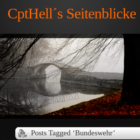
CptHell´s Seitenblicke
Posts Tagged ‘Bundeswehr’