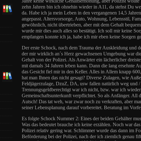
Jahre keine wirkliche Gehaltserhöhung, aber Polizist wollte
zehn Jahren bin ich ohnehin wieder in A11, da stehst Du we
da. Habe ich ja mein Leben in den vergangenen 14,5 Jahre
angepasst. Altersvorsorge, Auto, Wohnung, Lebensstil, Fam
gewöhnlich, nicht übertrieben, aber mit dem Gehalt beque
wurde mir dies auch alles so bestätigt. Ich soll mir keine S
empfangen konnte ich ja, habe ich mir eben keine Sorgen g
Der erste Schock, nach dem Trauma der Auskleidung und 
der mir wirklich an´s Herz gewachsenen Umgebung war die
Gehalt von der Polizei. Als Anwärter ein lächerlicher dreist
mit damals 34 Jahren leben kann. Dann die lang ersehnte 
das Gesicht fiel mir in den Keller. Alles in Allem knapp 600
hat man Ihnen das nicht gesagt? Diverse Zulagen, wie Auße
Feldjägerzulage, DzuZ, DA, usw fallen natürlich weg und / 
Trennungsgeldberechtigt war ich nicht, bzw. war ich wied
Gemeinschaftsunterkunft verpflichtet. So als Anfänger. All
Autsch! Das tat weh, war zwar noch zu verkraften, aber man
seiner Lebensplanung darauf vorbereitet. Beratung im Vorfe
Es folgte Schock Nummer 2: Eines der beiden Gehälter muss
Was das bedeutet brauche ich keine erzählen. Noch war das j
Polizei relativ gering war. Schlimmer wurde das dann im Fol
Beförderung bei der Polizei, nach der ich ziemlich genau fif