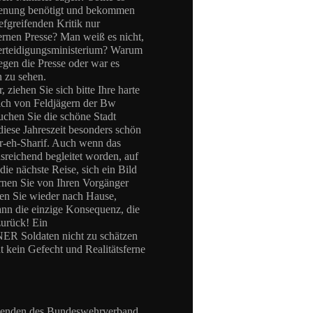
nnenung benötigt und bekommen
iefgreifenden Kritik nur
ternen Presse? Man weiß es nicht,
erteidigungsministerium? Warum
gegen die Presse oder war es
n zu sehen.
, ziehen Sie sich bitte Ihre harte
sich von Feldjägern der Bw
uchen Sie die schöne Stadt
ese Jahreszeit besonders schön
ar-eh-Sharif. Auch wenn das
sreichend begleitet worden, auf
die nächste Reise, sich ein Bild
rnen Sie von Ihren Vorgänger
hren Sie wieder nach Hause,
ann die einzige Konsequenz, die
zurück! Ein
INER Soldaten nicht zu schätzen
t kein Gefecht und Realitätsferne
itzenden des Bundeswehrverband