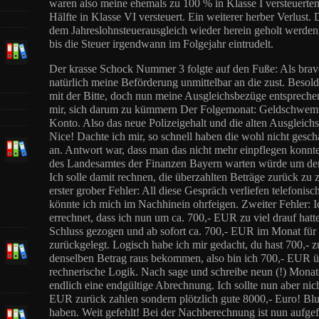
waren also meine ehemals zu 100 % in Klasse I versteuerten 
Hälfte in Klasse VI versteuert. Ein weiterer herber Verlust.
dem Jahreslohnsteuerausgleich wieder herein geholt werden, 
bis die Steuer irgendwann im Folgejahr eintrudelt.
Der krasse Schock Nummer 3 folgte auf den Fuße: Als brave
natürlich meine Beförderung unmittelbar an die zust. Besol
mit der Bitte, doch nun meine Ausgleichsbezüge entsprech
mir, sich darum zu kümmern Der Folgemonat: Geldschwemm
Konto. Also das neue Polizeigehalt und die alten Ausgleic
Nice! Dachte ich mir, so schnell haben die wohl nicht gesc
an. Antwort war, dass man das nicht mehr einpflegen konn
des Landesamtes der Finanzen Bayern warten würde um den
Ich solle damit rechnen, die überzahlten Beträge zurück zu z
erster grober Fehler: All diese Gespräch verliefen telefonis
könnte ich mich im Nachhinein ohrfeigen. Zweiter Fehler: 
errechnet, dass ich nun um ca. 700,- EUR zu viel drauf hatt
Schluss gezogen und ab sofort ca. 700,- EUR im Monat für
zurückgelegt. Logisch habe ich mir gedacht, du hast 700,- zu
denselben Betrag raus bekommen, also bin ich 700,- EUR üb
rechnerische Logik. Nach sage und schreibe neun (!) Mona
endlich eine endgültige Abrechnung. Ich sollte nun aber nic
EUR zurück zahlen sondern plötzlich gute 8000,- Euro! Blu
haben. Weit gefehlt! Bei der Nachberechnung ist nun aufgef