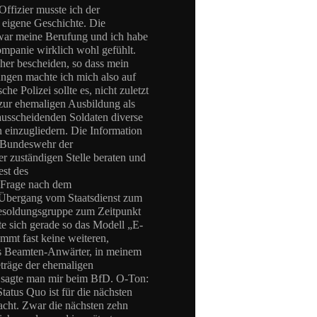
Offizier musste ich der
eigene Geschichte. Die
 war meine Berufung und ich habe
ompanie wirklich wohl gefühlt.
eher bescheiden, so dass mein
ungen machte ich mich also auf
e Polizei sollte es, nicht zuletzt
zur ehemaligen Ausbildung als
ausscheidenden Soldaten diverse
n einzugliedern. Die Information
r Bundeswehr der
er zuständigen Stelle beraten und
est des
e Frage nach dem
 Übergang vom Staatsdienst zum
Besoldungsgruppe zum Zeitpunkt
e sich gerade so das Modell „E-
mmt fast keine weiteren,
als Beamten-Anwärter, in meinem
eträge der ehemaligen
o sagte man mir beim BfD. O-Ton:
tatus Quo ist für die nächsten
dacht. Zwar die nächsten zehn