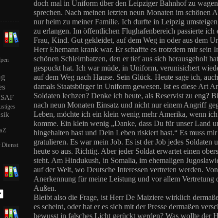
doch mal in Uniform über den Leipziger Bahnhof zu wagen.
sprechen. Nach meinen letzten neun Monaten im schönen Afg
nur heim zu meiner Familie. Ich durfte in Leipzig umsteige
zu erlangen. Im öffentlichen Flughafenbereich passierte ich
Frau, Kind. Gut gekleidet, auf dem Weg in oder aus dem Url
Herr Ehemann krank war. Er schaffte es trotzdem mir sein I
schönen Schleimbatzen, den er tief aus sich herausgeholt h
lpen
gespuckt hat. Ich war müde, in Uniform, verunisichert wie
ng
auf dem Weg nach Hause. Sein Glück. Heute sage ich, auch
es
damals Staatsbürger in Uniform gewesen. Ist es diese Art 
Soldaten lechzen? Denke ich heute, als Reservist zu eng? Bi
ISAF
nach neun Monaten Einsatz und nicht nur einem Angriff g
ustiges
Leben, möchte ich ein klein wenig mehr Amerika, wenn ic
sik
komme. Ein klein wenig „Danke, dass Du für unser Land u
aZ
hingehalten hast und Dein Leben riskiert hast.“ Es muss mir 
gratulieren. Es war mein Job. Es ist der Job jedes Soldaten u
r Dienst
heute so aus. Richtig. Aber jeder Soldat erwartet einen ober
steht. Am Hindukush, in Somalia, im ehemaligen Jugoslawie
auf der Welt, wo Deutsche Interessen vertreten werden. Vo
Anerkennung für meine Leistung und vor allem Vertretung
Außen.
Bleibt also die Frage, ist Herr De Maiziere wirklich derma
es scheint, oder hat er es sich mit der Presse dermaßen vers
bewusst in falsches Licht gerückt werden? Was wollte der He