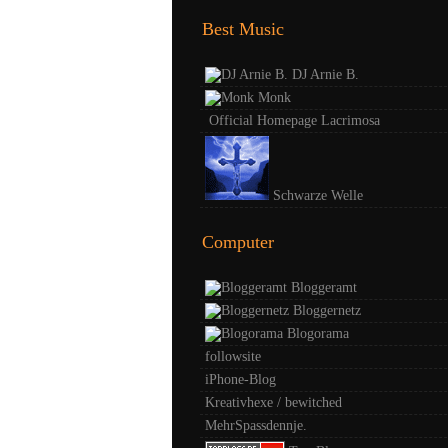
Best Music
DJ Arnie B.
Monk
Official Homepage Lacrimosa
Schwarze Welle
Computer
Bloggeramt
Bloggernetz
Blogorama
followsite
iPhone-Blog
Kreativhexe / bewitched
MehrSpassdennje.