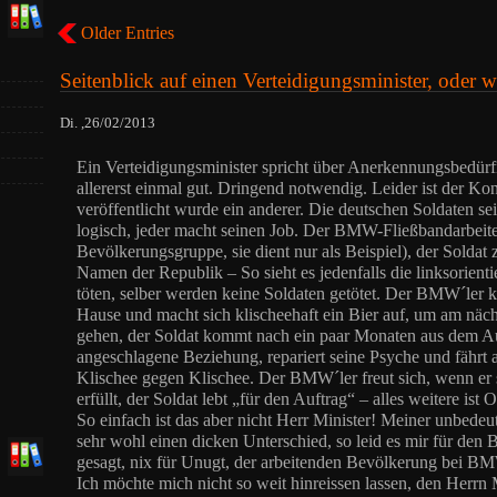
Older Entries
Seitenblick auf einen Verteidigungsminister, oder 
Di. ,26/02/2013
Ein Verteidigungsminister spricht über Anerkennungsbedürfn
allererst einmal gut. Dringend notwendig. Leider ist der Ko
veröffentlicht wurde ein anderer. Die deutschen Soldaten sei
logisch, jeder macht seinen Job. Der BMW-Fließbandarbeit
Bevölkerungsgruppe, sie dient nur als Beispiel), der Soldat 
Namen der Republik – So sieht es jedenfalls die linksorienti
töten, selber werden keine Soldaten getötet. Der BMW´ler
Hause und macht sich klischeehaft ein Bier auf, um am näc
gehen, der Soldat kommt nach ein paar Monaten aus dem Aus
angeschlagene Beziehung, repariert seine Psyche und fährt 
Klischee gegen Klischee. Der BMW´ler freut sich, wenn er
erfüllt, der Soldat lebt „für den Auftrag“ – alles weitere ist 
So einfach ist das aber nicht Herr Minister! Meiner unbede
sehr wohl einen dicken Unterschied, so leid es mir für den
gesagt, nix für Unugt, der arbeitenden Bevölkerung bei B
Ich möchte mich nicht so weit hinreissen lassen, den Herrn M