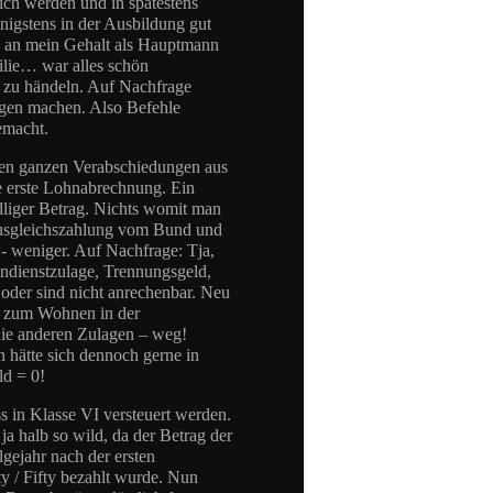
 ich werden und in spätestens
nigstens in der Ausbildung gut
n an mein Gehalt als Hauptmann
ilie… war alles schön
m zu händeln. Auf Nachfrage
orgen machen. Also Befehle
emacht.
den ganzen Verabschiedungen aus
 erste Lohnabrechnung. Ein
elliger Betrag. Nichts womit man
Ausgleichszahlung vom Bund und
,- weniger. Auf Nachfrage: Tja,
ndienstzulage, Trennungsgeld,
oder sind nicht anrechenbar. Neu
er zum Wohnen in der
 die anderen Zulagen – weg!
 hätte sich dennoch gerne in
ld = 0!
 in Klasse VI versteuert werden.
a halb so wild, da der Betrag der
gejahr nach der ersten
ty / Fifty bezahlt wurde. Nun