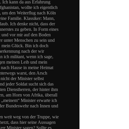
 Ich kann da aus Erfahrung
hanistan, wollte ich eigentlich
n, um den Weiterflug nach Köln
 eine Familie. Klassiker: Mann,
aub. Ich denke nicht, dass der
nnerstes zu geben. In Form eines
at und vor mir auf den Boden
der unter Menschen zu sein und
 mein Glück. Bin ich doch
Anerkennung nach der wir
n ich militant, wenn ich sage,
egen meinen Leib und mein
h nach Hause in meine Heimat
nterwegs warst, den Arsch
nicht der Minister selbst
nd jeder Soldat sucht sich das
sten Dienstherren, der hinter ihm
n, am Horn von Afrika, überall
n „meinem“ Minister erwarte ich
 der Bundeswehr nach Innen und
ßen weit weg von der Truppe, wie
cherzt, dass hier seine Aussagen
rr Minister sagen? Sollte es