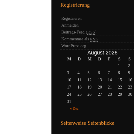
Registrierung
Registrieren
Anmelden
Beitrags-Feed (
)
RSS
Kommentare als
RSS
WordPress.org
August 2026
M
D
M
D
F
S
S
1
2
3
4
5
6
7
8
9
10
11
12
13
14
15
16
17
18
19
20
21
22
23
24
25
26
27
28
29
30
31
« Dez.
Seitenweise Seitenblicke