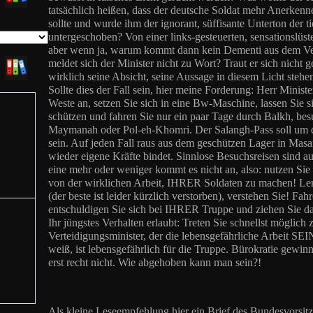
tatsächlich heißen, dass der deutsche Soldat mehr Anerke
sollte und wurde ihm der ignorant, süffisante Unterton der t
untergeschoben? Von einer links-gesteuerten, sensationslüs
aber wenn ja, warum kommt dann kein Dementi aus dem V
meldet sich der Minister nicht zu Wort? Traut er sich nicht 
wirklich seine Absicht, seine Aussage in diesem Licht stehe
Sollte dies der Fall sein, hier meine Forderung: Herr Minister
Weste an, setzen Sie sich in eine Bw-Maschine, lassen Sie 
schützen und fahren Sie nur ein paar Tage durch Balkh, bes
Maymanah oder Pol-eh-Khomri. Der Salangh-Pass soll um di
sein. Auf jeden Fall raus aus dem geschützen Lager in Mas
wieder eigene Kräfte bindet. Sinnlose Besuchsreisen sind au
eine mehr oder weniger kommt es nicht an, also: nutzen Sie 
von der wirklichen Arbeit, IHRER Soldaten zu machen! Le
(der beste ist leider kürzlich verstorben), verstehen Sie! Fa
entschuldigen Sie sich bei IHRER Truppe und ziehen Sie d
Ihr jüngstes Verhalten erlaubt: Treten Sie schnellst möglich 
Verteidigungsminister, der die lebensgefährliche Arbeit SE
weiß, ist lebensgefährlich für die Truppe. Bürokratie gewinn
erst recht nicht. Wie abgehoben kann man sein?!
Als kleine Leseempfehlung hier ein Brief des Bundesvors