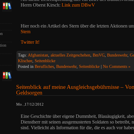
Herrn Oberst Kirsch:
Link zum DBwV
Hier noch ein Artikel des Stern über die letzten Aktionen un
Stern
on
Twitter It!
tion
Tags:
Afghanistan
,
aktuelles Zeitgeschehen
,
BmVG
,
Bundeswehr
,
Ge
Klischee
,
Seitenblicke
Posted in
Berufliches
,
Bundeswehr
,
Seitenblicke
|
No Comments »
Seitenblick auf meine Ausgleichsgebührnisse – Vom
Geldsorgen
Mo. ,17/12/2012
Eine Geschichte über eigene Dummheit, Blauäugigkeit, aber
Dienstherr mit seinen ausgemusterten Soldaten so betreibt, 
sind. Vielleicht als Information für die, die es auch vor habe