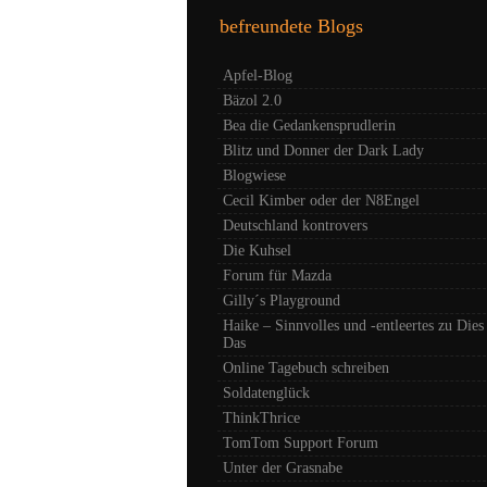
befreundete Blogs
Apfel-Blog
Bäzol 2.0
Bea die Gedankensprudlerin
Blitz und Donner der Dark Lady
Blogwiese
Cecil Kimber oder der N8Engel
Deutschland kontrovers
Die Kuhsel
Forum für Mazda
Gilly´s Playground
Haike – Sinnvolles und -entleertes zu Dies
Das
Online Tagebuch schreiben
Soldatenglück
ThinkThrice
TomTom Support Forum
Unter der Grasnabe