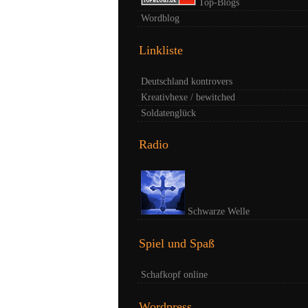
Top-Blogs
Wordblog
Linkliste
Deutschland kontrovers
Kreativhexe / bewitched
Soldatenglück
Radio
Schwarze Welle
Spiel und Spaß
Schafkopf online
Wordpress