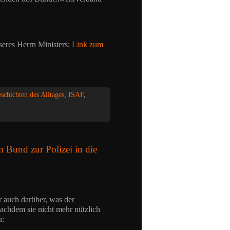
seres Herrn Ministers:
Link zum
schichten des Alltages
,
ISAF
,
 Bund zur Polizei in die
 auch darüber, was der
nachdem sie nicht mehr nützlich
n: