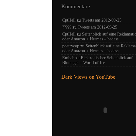
Kommentare
CptHell
zu
Tweets am 2012-09-25
?????
zu
Tweets am 2012-09-25
CptHell
zu
Seitenblick auf eine Reklamati
oder Amazon + Hermes – badass
poetrycop
zu
Seitenblick auf eine Reklama
oder Amazon + Hermes – badass
Embah
zu
Elektronischer Seitenblick auf
Blutengel – World of Ice
Dark Views on YouTube