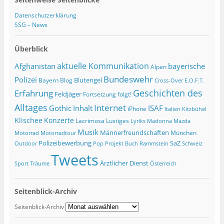
Datenschutzerklärung
SSG – News
Überblick
Afghanistan
aktuelle Kommunikation
bayerische
Alpen
Bundeswehr
Polizei
Blutengel
Bayern
Blog
Cross-Over
E.O.F.T.
Geschichten des
Erfahrung
Feldjäger
Fortsetzung folgt!
Alltages
Internet
ISAF
Gothic
Inhalt
iPhone
Italien
Kitzbühel
Klischee
Konzerte
Lacrimosa
Lustiges
Lyriks
Madonna
Mazda
Musik
Männerfreundschaften
München
Motorrad
Motorradtour
Polizeibewerbung
SaZ
Outdoor
Pop
Projekt Buch
Rammstein
Schweiz
Tweets
Ärztlicher Dienst
Sport
Träume
Österreich
Seitenblick-Archiv
Seitenblick-Archiv