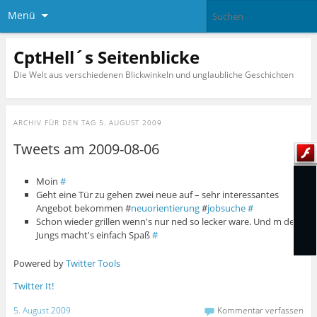
Menü
CptHell´s Seitenblicke
Die Welt aus verschiedenen Blickwinkeln und unglaubliche Geschichten
ARCHIV FÜR DEN TAG
5. AUGUST 2009
Tweets am 2009-08-06
Moin
#
Geht eine Tür zu gehen zwei neue auf – sehr interessantes
Angebot bekommen #
neuorientierung
#
jobsuche
#
Schon wieder grillen wenn's nur ned so lecker ware. Und m den
Jungs macht's einfach Spaß
#
Powered by
Twitter Tools
Twitter It!
5. August 2009
Kommentar verfassen