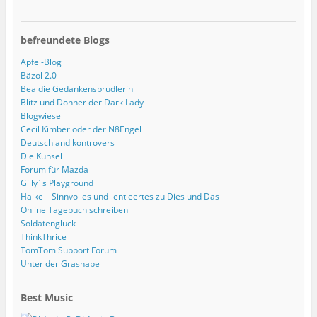
befreundete Blogs
Apfel-Blog
Bäzol 2.0
Bea die Gedankensprudlerin
Blitz und Donner der Dark Lady
Blogwiese
Cecil Kimber oder der N8Engel
Deutschland kontrovers
Die Kuhsel
Forum für Mazda
Gilly´s Playground
Haike – Sinnvolles und -entleertes zu Dies und Das
Online Tagebuch schreiben
Soldatenglück
ThinkThrice
TomTom Support Forum
Unter der Grasnabe
Best Music