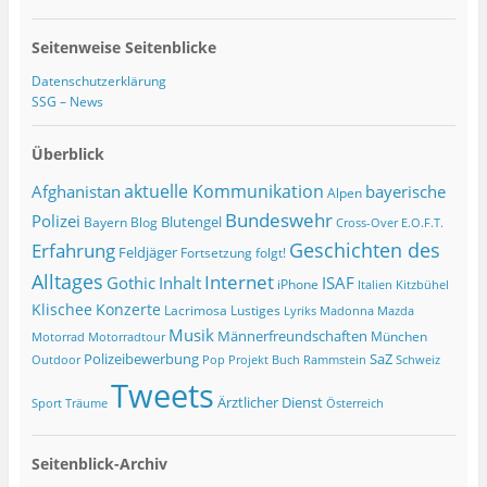
Seitenweise Seitenblicke
Datenschutzerklärung
SSG – News
Überblick
Afghanistan
aktuelle Kommunikation
bayerische
Alpen
Bundeswehr
Polizei
Blutengel
Bayern
Blog
Cross-Over
E.O.F.T.
Geschichten des
Erfahrung
Feldjäger
Fortsetzung folgt!
Alltages
Internet
ISAF
Gothic
Inhalt
iPhone
Italien
Kitzbühel
Klischee
Konzerte
Lacrimosa
Lustiges
Lyriks
Madonna
Mazda
Musik
Männerfreundschaften
München
Motorrad
Motorradtour
Polizeibewerbung
SaZ
Outdoor
Pop
Projekt Buch
Rammstein
Schweiz
Tweets
Ärztlicher Dienst
Sport
Träume
Österreich
Seitenblick-Archiv