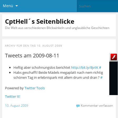
Menü
CptHell´s Seitenblicke
Die Welt aus verschiedenen Blickwinkeln und unglaubliche Geschichten
ARCHIV FÜR DEN TAG
10. AUGUST 2009
Tweets am 2009-08-11
Heftig aber schohnungslos berichtet
http://bit.ly/8jvtK
#
Habs geschafft! Beide Mädels megaplatt nach nem richtig
schönen Tag in erlebnispark mit allem drum und dran ?
#
Powered by
Twitter Tools
Twitter It!
10. August 2009
Kommentar verfassen