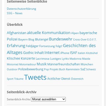
Seitenweise Seitenblicke
Datenschutzerklärung
SSG – News
Überblick
Afghanistan
aktuelle Kommunikation
bayerische
Alpen
Bundeswehr
Polizei
Blutengel
Bayern
Blog
Cross-Over
E.O.F.T.
Geschichten des
Erfahrung
Feldjäger
Fortsetzung folgt!
Alltages
Internet
ISAF
Gothic
Inhalt
iPhone
Italien
Kitzbühel
Klischee
Konzerte
Lacrimosa
Lustiges
Lyriks
Madonna
Mazda
Musik
Männerfreundschaften
München
Motorrad
Motorradtour
Polizeibewerbung
SaZ
Outdoor
Pop
Projekt Buch
Rammstein
Schweiz
Tweets
Ärztlicher Dienst
Sport
Träume
Österreich
Seitenblick-Archiv
Seitenblick-Archiv