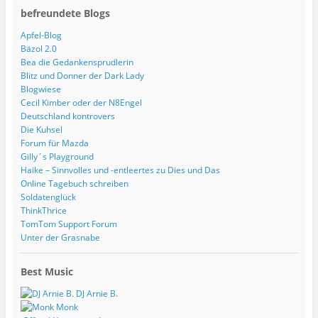
befreundete Blogs
Apfel-Blog
Bäzol 2.0
Bea die Gedankensprudlerin
Blitz und Donner der Dark Lady
Blogwiese
Cecil Kimber oder der N8Engel
Deutschland kontrovers
Die Kuhsel
Forum für Mazda
Gilly´s Playground
Haike – Sinnvolles und -entleertes zu Dies und Das
Online Tagebuch schreiben
Soldatenglück
ThinkThrice
TomTom Support Forum
Unter der Grasnabe
Best Music
DJ Arnie B.
Monk