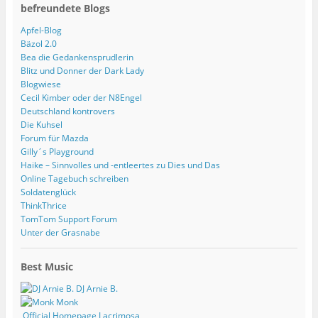
befreundete Blogs
Apfel-Blog
Bäzol 2.0
Bea die Gedankensprudlerin
Blitz und Donner der Dark Lady
Blogwiese
Cecil Kimber oder der N8Engel
Deutschland kontrovers
Die Kuhsel
Forum für Mazda
Gilly´s Playground
Haike – Sinnvolles und -entleertes zu Dies und Das
Online Tagebuch schreiben
Soldatenglück
ThinkThrice
TomTom Support Forum
Unter der Grasnabe
Best Music
DJ Arnie B.
Monk
Official Homepage Lacrimosa