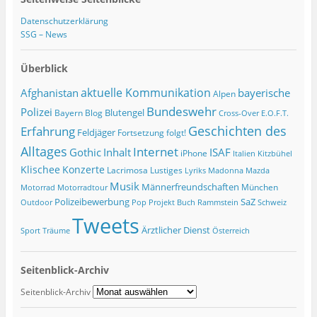
Datenschutzerklärung
SSG – News
Überblick
Afghanistan
aktuelle Kommunikation
bayerische
Alpen
Bundeswehr
Polizei
Blutengel
Bayern
Blog
Cross-Over
E.O.F.T.
Geschichten des
Erfahrung
Feldjäger
Fortsetzung folgt!
Alltages
Internet
ISAF
Gothic
Inhalt
iPhone
Italien
Kitzbühel
Klischee
Konzerte
Lacrimosa
Lustiges
Lyriks
Madonna
Mazda
Musik
Männerfreundschaften
München
Motorrad
Motorradtour
Polizeibewerbung
SaZ
Outdoor
Pop
Projekt Buch
Rammstein
Schweiz
Tweets
Ärztlicher Dienst
Sport
Träume
Österreich
Seitenblick-Archiv
Seitenblick-Archiv