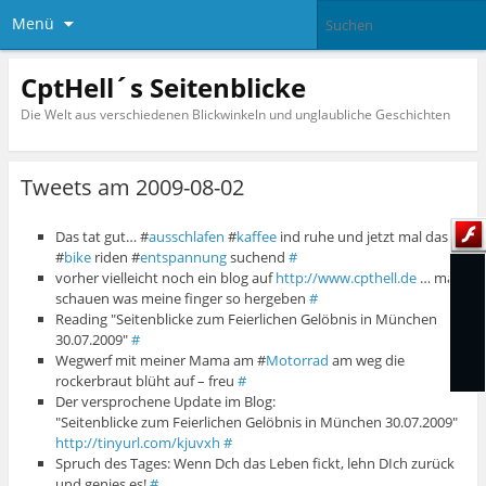
Menü
CptHell´s Seitenblicke
Die Welt aus verschiedenen Blickwinkeln und unglaubliche Geschichten
Tweets am 2009-08-02
Das tat gut… #
ausschlafen
#
kaffee
ind ruhe und jetzt mal das
#
bike
riden #
entspannung
suchend
#
vorher vielleicht noch ein blog auf
http://www.cpthell.de
… mal
schauen was meine finger so hergeben
#
Reading "Seitenblicke zum Feierlichen Gelöbnis in München
30.07.2009"
#
Wegwerf mit meiner Mama am #
Motorrad
am weg die
rockerbraut blüht auf – freu
#
Der versprochene Update im Blog:
"Seitenblicke zum Feierlichen Gelöbnis in München 30.07.2009"
http://tinyurl.com/kjuvxh
#
Spruch des Tages: Wenn Dch das Leben fickt, lehn DIch zurück
und genies es!
#