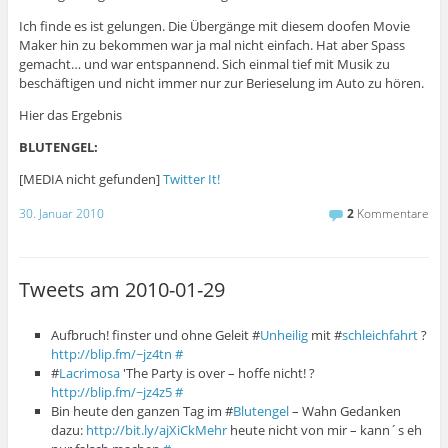
Ich finde es ist gelungen. Die Übergänge mit diesem doofen Movie
Maker hin zu bekommen war ja mal nicht einfach. Hat aber Spass
gemacht… und war entspannend. Sich einmal tief mit Musik zu
beschäftigen und nicht immer nur zur Berieselung im Auto zu hören.
Hier das Ergebnis
BLUTENGEL:
[MEDIA nicht gefunden]
Twitter It!
30. Januar 2010
2
Kommentare
Tweets am 2010-01-29
Aufbruch! finster und ohne Geleit #
Unheilig
mit #
schleichfahrt
?
http://blip.fm/~jz4tn
#
#
Lacrimosa
'The Party is over – hoffe nicht! ?
http://blip.fm/~jz4z5
#
Bin heute den ganzen Tag im #
Blutengel
– Wahn Gedanken
dazu:
http://bit.ly/ajXiCkMehr
heute nicht von mir – kann´s eh