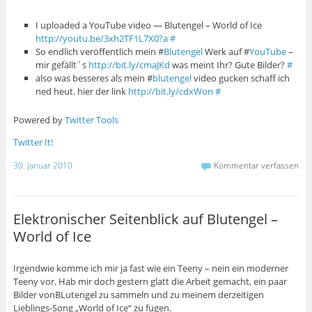
I uploaded a YouTube video — Blutengel – World of Ice
http://youtu.be/3xh2TF1L7X0?a
#
So endlich veröffentlich mein #
Blutengel
Werk auf #
YouTube
–
mir gefällt´s
http://bit.ly/cmaJKd
was meint Ihr? Gute Bilder?
#
also was besseres als mein #
blutengel
video gucken schaff ich
ned heut. hier der link
http://bit.ly/cdxWon
#
Powered by
Twitter Tools
Twitter It!
30. Januar 2010
Kommentar verfassen
Elektronischer Seitenblick auf Blutengel –
World of Ice
Irgendwie komme ich mir ja fast wie ein Teeny – nein ein moderner
Teeny vor. Hab mir doch gestern glatt die Arbeit gemacht, ein paar
Bilder vonBLutengel zu sammeln und zu meinem derzeitigen
Lieblings-Song „World of Ice“ zu fügen.