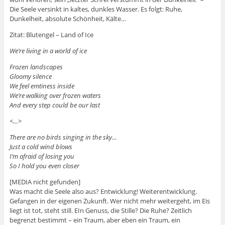
Die Seele versinkt in kaltes, dunkles Wasser. Es folgt: Ruhe,
Dunkelheit, absolute Schönheit, Kälte…
Zitat: Blutengel – Land of Ice
We’re living in a world of ice
Frozen landscapes
Gloomy silence
We feel emtiness inside
We’re walking over frozen waters
And every step could be our last
<…>
There are no birds singing in the sky…
Just a cold wind blows
I’m afraid of losing you
So I hold you even closer
[MEDIA nicht gefunden]
Was macht die Seele also aus? Entwicklung! Weiterentwicklung.
Gefangen in der eigenen Zukunft. Wer nicht mehr weitergeht, im Eis
liegt ist tot, steht still. EIn Genuss, die Stille? Die Ruhe? Zeitlich
begrenzt bestimmt – ein Traum, aber eben ein Traum, ein