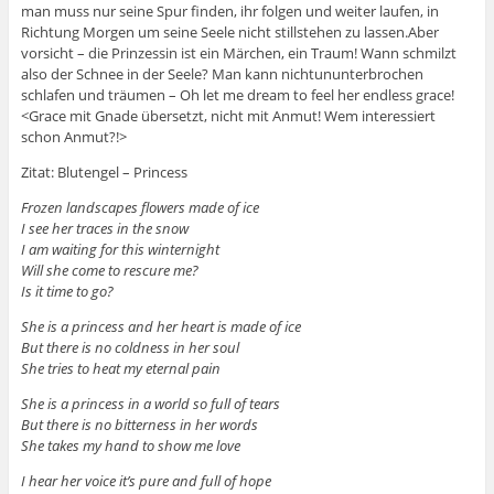
man muss nur seine Spur finden, ihr folgen und weiter laufen, in
Richtung Morgen um seine Seele nicht stillstehen zu lassen.Aber
vorsicht – die Prinzessin ist ein Märchen, ein Traum! Wann schmilzt
also der Schnee in der Seele? Man kann nichtununterbrochen
schlafen und träumen – Oh let me dream to feel her endless grace!
<Grace mit Gnade übersetzt, nicht mit Anmut! Wem interessiert
schon Anmut?!>
Zitat: Blutengel – Princess
Frozen landscapes flowers made of ice
I see her traces in the snow
I am waiting for this winternight
Will she come to rescure me?
Is it time to go?
She is a princess and her heart is made of ice
But there is no coldness in her soul
She tries to heat my eternal pain
She is a princess in a world so full of tears
But there is no bitterness in her words
She takes my hand to show me love
I hear her voice it’s pure and full of hope