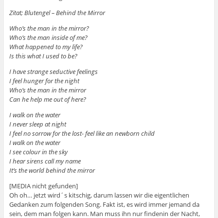
Zitat; Blutengel – Behind the Mirror
Who’s the man in the mirror?
Who’s the man inside of me?
What happened to my life?
Is this what I used to be?
I have strange seductive feelings
I feel hunger for the night
Who’s the man in the mirror
Can he help me out of here?
I walk on the water
I never sleep at night
I feel no sorrow for the lost- feel like an newborn child
I walk on the water
I see colour in the sky
I hear sirens call my name
It’s the world behind the mirror
[MEDIA nicht gefunden]
Oh oh… jetzt wird´s kitschig, darum lassen wir die eigentlichen
Gedanken zum folgenden Song. Fakt ist, es wird immer jemand da
sein, dem man folgen kann. Man muss ihn nur findenin der Nacht,