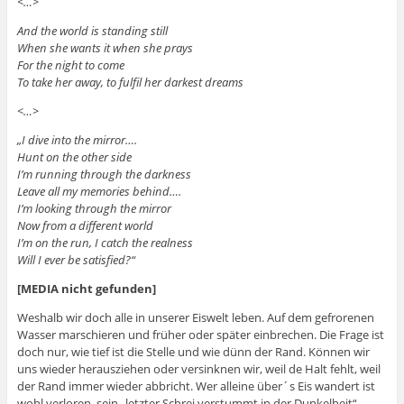
<…>
And the world is standing still
When she wants it when she prays
For the night to come
To take her away, to fulfil her darkest dreams
<…>
„I dive into the mirror….
Hunt on the other side
I’m running through the darkness
Leave all my memories behind….
I’m looking through the mirror
Now from a different world
I’m on the run, I catch the realness
Will I ever be satisfied?“
[MEDIA nicht gefunden]
Weshalb wir doch alle in unserer Eiswelt leben. Auf dem gefrorenen
Wasser marschieren und früher oder später einbrechen. Die Frage ist
doch nur, wie tief ist die Stelle und wie dünn der Rand. Können wir
uns wieder herausziehen oder versinknen wir, weil de Halt fehlt, weil
der Rand immer wieder abbricht. Wer alleine über´s Eis wandert ist
wohl verloren, sein „letzter Schrei verstummt in der Dunkelheit“ –