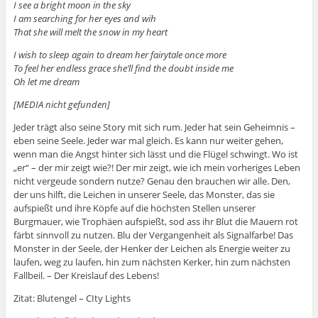
I see a bright moon in the sky
I am searching for her eyes and wih
That she will melt the snow in my heart
I wish to sleep again to dream her fairytale once more
To feel her endless grace she’ll find the doubt inside me
Oh let me dream
[MEDIA nicht gefunden]
Jeder trägt also seine Story mit sich rum. Jeder hat sein Geheimnis –
eben seine Seele. Jeder war mal gleich. Es kann nur weiter gehen,
wenn man die Angst hinter sich lässt und die Flügel schwingt. Wo ist
„er“ – der mir zeigt wie?! Der mir zeigt, wie ich mein vorheriges Leben
nicht vergeude sondern nutze? Genau den brauchen wir alle. Den,
der uns hilft, die Leichen in unserer Seele, das Monster, das sie
aufspießt und ihre Köpfe auf die höchsten Stellen unserer
Burgmauer, wie Trophäen aufspießt, sod ass ihr Blut die Mauern rot
färbt sinnvoll zu nutzen. Blu der Vergangenheit als Signalfarbe! Das
Monster in der Seele, der Henker der Leichen als Energie weiter zu
laufen, weg zu laufen, hin zum nächsten Kerker, hin zum nächsten
Fallbeil. – Der Kreislauf des Lebens!
Zitat: Blutengel – CIty Lights