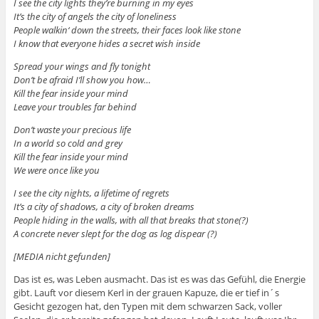
I see the city lights they’re burning in my eyes
It’s the city of angels the city of loneliness
People walkin‘ down the streets, their faces look like stone
I know that everyone hides a secret wish inside
Spread your wings and fly tonight
Don’t be afraid I’ll show you how…
Kill the fear inside your mind
Leave your troubles far behind
Don’t waste your precious life
In a world so cold and grey
Kill the fear inside your mind
We were once like you
I see the city nights, a lifetime of regrets
It’s a city of shadows, a city of broken dreams
People hiding in the walls, with all that breaks that stone
(?)
A concrete never slept for the dog as log dispear
(?)
[MEDIA nicht gefunden]
Das ist es, was Leben ausmacht. Das ist es was das Gefühl, die Energie
gibt. Lauft vor diesem Kerl in der grauen Kapuze, die er tief in´s
Gesicht gezogen hat, den Typen mit dem schwarzen Sack, voller