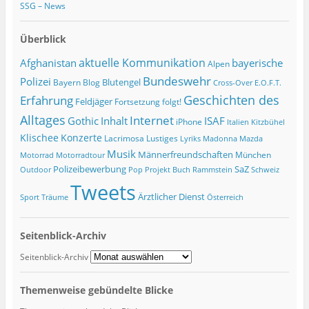
SSG – News
Überblick
Afghanistan
aktuelle Kommunikation
bayerische
Alpen
Bundeswehr
Polizei
Blutengel
Bayern
Blog
Cross-Over
E.O.F.T.
Geschichten des
Erfahrung
Feldjäger
Fortsetzung folgt!
Alltages
Internet
ISAF
Gothic
Inhalt
iPhone
Italien
Kitzbühel
Klischee
Konzerte
Lacrimosa
Lustiges
Lyriks
Madonna
Mazda
Musik
Männerfreundschaften
München
Motorrad
Motorradtour
Polizeibewerbung
SaZ
Outdoor
Pop
Projekt Buch
Rammstein
Schweiz
Tweets
Ärztlicher Dienst
Sport
Träume
Österreich
Seitenblick-Archiv
Seitenblick-Archiv
Themenweise gebündelte Blicke