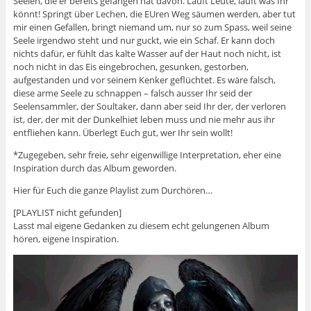
Seelen, die er bereits gefangen hat davon. Lauft Leute, lauft was Ihr
könnt! Springt über Lechen, die EUren Weg säumen werden, aber tut
mir einen Gefallen, bringt niemand um, nur so zum Spass, weil seine
Seele irgendwo steht und nur guckt, wie ein Schaf. Er kann doch
nichts dafür, er fühlt das kalte Wasser auf der Haut noch nicht, ist
noch nicht in das Eis eingebrochen, gesunken, gestorben,
aufgestanden und vor seinem Kenker geflüchtet. Es wäre falsch,
diese arme Seele zu schnappen – falsch ausser Ihr seid der
Seelensammler, der Soultaker, dann aber seid Ihr der, der verloren
ist, der, der mit der Dunkelhiet leben muss und nie mehr aus ihr
entfliehen kann. Überlegt Euch gut, wer Ihr sein wollt!
*Zugegeben, sehr freie, sehr eigenwillige Interpretation, eher eine
Inspiration durch das Album geworden.
Hier für Euch die ganze Playlist zum Durchören…
[PLAYLIST nicht gefunden]
Lasst mal eigene Gedanken zu diesem echt gelungenen Album
hören, eigene Inspiration.