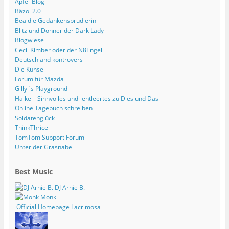
Apfel-Blog
Bäzol 2.0
Bea die Gedankensprudlerin
Blitz und Donner der Dark Lady
Blogwiese
Cecil Kimber oder der N8Engel
Deutschland kontrovers
Die Kuhsel
Forum für Mazda
Gilly´s Playground
Haike – Sinnvolles und -entleertes zu Dies und Das
Online Tagebuch schreiben
Soldatenglück
ThinkThrice
TomTom Support Forum
Unter der Grasnabe
Best Music
DJ Arnie B.
Monk
Official Homepage Lacrimosa