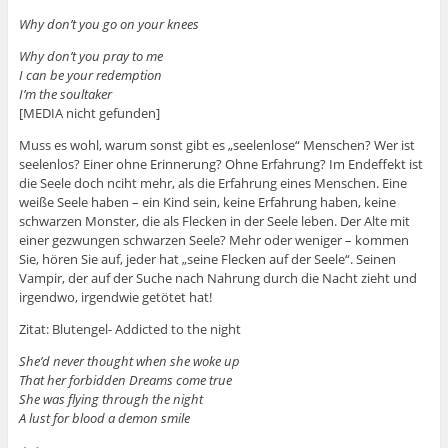
Why don’t you go on your knees
Why don’t you pray to me
I can be your redemption
I’m the soultaker
[MEDIA nicht gefunden]
Muss es wohl, warum sonst gibt es „seelenlose“ Menschen? Wer ist
seelenlos? Einer ohne Erinnerung? Ohne Erfahrung? Im Endeffekt ist
die Seele doch nciht mehr, als die Erfahrung eines Menschen. Eine
weiße Seele haben – ein Kind sein, keine Erfahrung haben, keine
schwarzen Monster, die als Flecken in der Seele leben. Der Alte mit
einer gezwungen schwarzen Seele? Mehr oder weniger – kommen
Sie, hören Sie auf, jeder hat „seine Flecken auf der Seele“. Seinen
Vampir, der auf der Suche nach Nahrung durch die Nacht zieht und
irgendwo, irgendwie getötet hat!
Zitat: Blutengel- Addicted to the night
She’d never thought when she woke up
That her forbidden Dreams come true
She was flying through the night
A lust for blood a demon smile