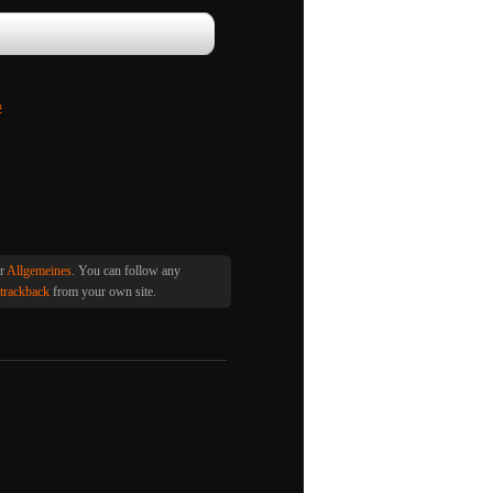
#
er
Allgemeines
. You can follow any
trackback
from your own site.