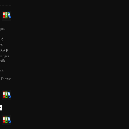
lpen
ng
es
ISAF
ustiges
sik
aZ
r Dienst