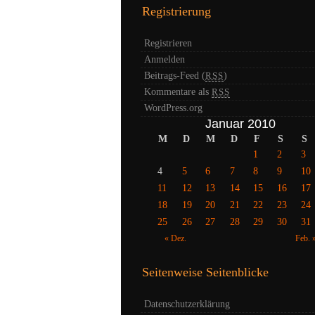
Registrierung
Registrieren
Anmelden
Beitrags-Feed (
)
RSS
Kommentare als
RSS
WordPress.org
Januar 2010
M
D
M
D
F
S
S
1
2
3
4
5
6
7
8
9
10
11
12
13
14
15
16
17
18
19
20
21
22
23
24
25
26
27
28
29
30
31
« Dez.
Feb. 
Seitenweise Seitenblicke
Datenschutzerklärung