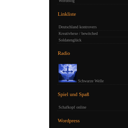
Wordblog
Linkliste
Deutschland kontrovers
Kreativhexe / bewitched
Soldatenglück
Radio
Schwarze Welle
Spiel und Spaß
Schafkopf online
Wordpress