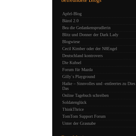
Apfel-Blog
Bäzol 2.0
Bea die Gedankensprudlerin
Blitz und Donner der Dark Lady
Blogwiese
Cecil Kimber oder der N8Engel
Deutschland kontrovers
Die Kuhsel
Forum für Mazda
Gilly´s Playground
Haike – Sinnvolles und -entleertes zu Dies
Das
Online Tagebuch schreiben
Soldatenglück
ThinkThrice
TomTom Support Forum
Unter der Grasnabe