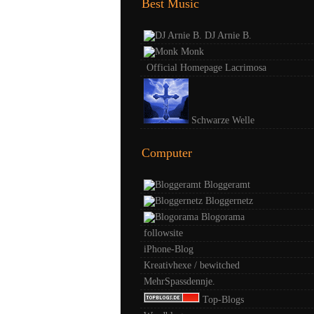
Best Music
DJ Arnie B.
Monk
Official Homepage Lacrimosa
Schwarze Welle
Computer
Bloggeramt
Bloggernetz
Blogorama
followsite
iPhone-Blog
Kreativhexe / bewitched
MehrSpassdennje.
Top-Blogs