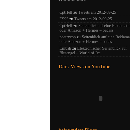
CptHell
zu
Tweets am 2012-09-25
?????
zu
Tweets am 2012-09-25
CptHell
zu
Seitenblick auf eine Reklamati
oder Amazon + Hermes – badass
poetrycop
zu
Seitenblick auf eine Reklama
oder Amazon + Hermes – badass
Embah
zu
Elektronischer Seitenblick auf
Blutengel – World of Ice
Dark Views on YouTube
befreundete Blogs