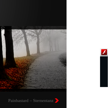
Painbastard – Sternentanz