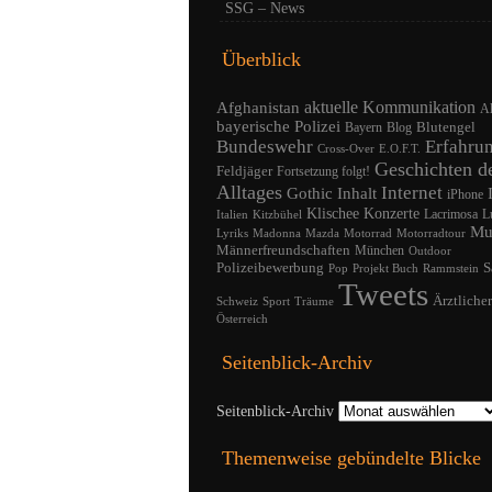
SSG – News
Überblick
Afghanistan
aktuelle Kommunikation
A
bayerische Polizei
Blutengel
Bayern
Blog
Bundeswehr
Erfahru
Cross-Over
E.O.F.T.
Geschichten d
Feldjäger
Fortsetzung folgt!
Alltages
Internet
Gothic
Inhalt
iPhone
Klischee
Konzerte
Lacrimosa
L
Italien
Kitzbühel
Mu
Lyriks
Madonna
Mazda
Motorrad
Motorradtour
Männerfreundschaften
München
Outdoor
Polizeibewerbung
S
Pop
Projekt Buch
Rammstein
Tweets
Ärztliche
Schweiz
Sport
Träume
Österreich
Seitenblick-Archiv
Seitenblick-Archiv
Themenweise gebündelte Blicke