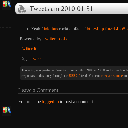
Tweets am 2010-01-31
Yeah #
inkubus
rockt einfach ?
http://blip.fm/~k4bu8
Powered by
Twitter Tools
Twitter It!
Tags:
Tweets
This entry was posted on Sonntag, Januar 31st, 2010 at 23:50 and is filed und
responses to this entry through the
RSS 2.0
feed. You can
leave a response
, or
Leave a Comment
»
You must be
logged in
to post a comment.