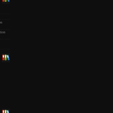
on
tion