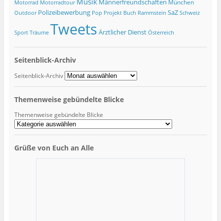
Musik
Männerfreundschaften
München
Motorrad
Motorradtour
Polizeibewerbung
SaZ
Outdoor
Pop
Projekt Buch
Rammstein
Schweiz
Tweets
Ärztlicher Dienst
Sport
Träume
Österreich
Seitenblick-Archiv
Seitenblick-Archiv
Themenweise gebündelte Blicke
Themenweise gebündelte Blicke
Grüße von Euch an Alle