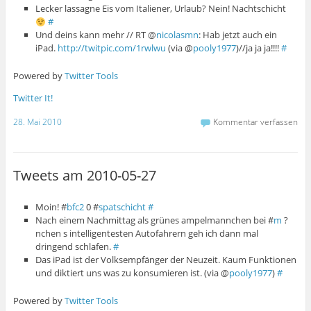
Lecker lassagne Eis vom Italiener, Urlaub? Nein! Nachtschicht
#
Und deins kann mehr // RT @
nicolasmn
: Hab jetzt auch ein
iPad.
http://twitpic.com/1rwlwu
(via @
pooly1977
)//ja ja ja!!!!
#
Powered by
Twitter Tools
Twitter It!
28. Mai 2010
Kommentar verfassen
Tweets am 2010-05-27
Moin! #
bfc2
0 #
spatschicht
#
Nach einem Nachmittag als grünes ampelmannchen bei #
m
?
nchen s intelligentesten Autofahrern geh ich dann mal
dringend schlafen.
#
Das iPad ist der Volksempfänger der Neuzeit. Kaum Funktionen
und diktiert uns was zu konsumieren ist. (via @
pooly1977
)
#
Powered by
Twitter Tools