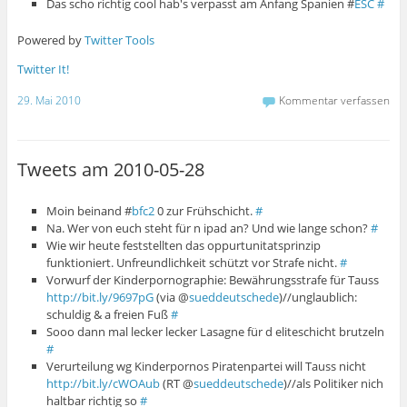
Das scho richtig cool hab's verpasst am Anfang Spanien #
ESC
#
Powered by
Twitter Tools
Twitter It!
29. Mai 2010
Kommentar verfassen
Tweets am 2010-05-28
Moin beinand #
bfc2
0 zur Frühschicht.
#
Na. Wer von euch steht für n ipad an? Und wie lange schon?
#
Wie wir heute feststellten das oppurtunitatsprinzip
funktioniert. Unfreundlichkeit schützt vor Strafe nicht.
#
Vorwurf der Kinderpornographie: Bewährungsstrafe für Tauss
http://bit.ly/9697pG
(via @
sueddeutschede
)//unglaublich:
schuldig & a freien Fuß
#
Sooo dann mal lecker lecker Lasagne für d eliteschicht brutzeln
#
Verurteilung wg Kinderpornos Piratenpartei will Tauss nicht
http://bit.ly/cWOAub
(RT @
sueddeutschede
)//als Politiker nich
haltbar richtig so
#