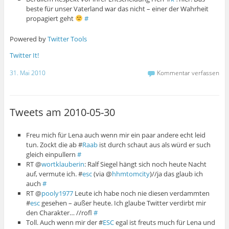
beste für unser Vaterland war das nicht – einer der Wahrheit
propagiert geht
#
Powered by
Twitter Tools
Twitter It!
31. Mai 2010
Kommentar verfassen
Tweets am 2010-05-30
Freu mich für Lena auch wenn mir ein paar andere echt leid
tun. Zockt die ab #
Raab
ist durch schaut aus als würd er such
gleich einpullern
#
RT @
wortklauberin
: Ralf Siegel hängt sich noch heute Nacht
auf, vermute ich. #
esc
(via @
hhmtomcity
)//ja das glaub ich
auch
#
RT @
pooly1977
Leute ich habe noch nie diesen verdammten
#
esc
gesehen – außer heute. Ich glaube Twitter verdirbt mir
den Charakter… //rofl
#
Toll. Auch wenn mir der #
ESC
egal ist freuts much für Lena und