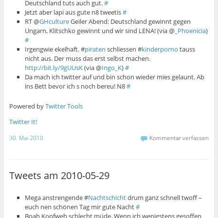
Deutschland tuts auch gut.
#
Jetzt aber lapi aus gute n8 tweetis
#
RT @
GHculture
Geiler Abend: Deutschland gewinnt gegen
Ungarn, Klitschko gewinnt und wir sind LENA! (via @
_Phoenicia
)
#
Irgengwie ekelhaft. #
piraten
schliessen #
kinderporno
tauss
nicht aus. Der muss das erst selbst machen.
http://bit.ly/9gUUsK
(via @
Ingo_K
)
#
Da mach ich twitter auf und bin schon wieder mies gelaunt. Ab
ins Bett bevor ich s noch bereu! N8
#
Powered by
Twitter Tools
Twitter It!
30. Mai 2010
Kommentar verfassen
Tweets am 2010-05-29
Mega anstrengende #
Nachtschicht
drum ganz schnell twoff –
euch nen schönen Tag mir gute Nacht
#
Boah Kopfweh schlecht müde. Wenn ich wenigstens gesoffen