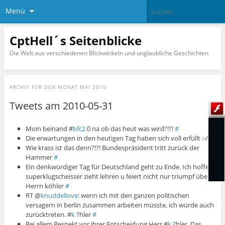
Menü
CptHell´s Seitenblicke
Die Welt aus verschiedenen Blickwinkeln und unglaubliche Geschichten
ARCHIV FÜR DEN MONAT
MAI 2010
Tweets am 2010-05-31
Moin beinand #
bfc2
0 na ob das heut was wird?!?!
#
Die erwartungen in den heutigen Tag haben sich voll erfüllt :-/
#
Wie krass ist das denn?!?! Bundespräsident tritt zurück der
Hammer
#
Ein denkwürdiger Tag für Deutschland geht zu Ende. Ich hoffe d
superklugscheisser zieht lehren u feiert nicht nur triumpf über
Herrn köhler
#
RT @
knuddellove
: wenn ich mit den ganzen politischen
versagern in berlin zusammen arbeiten müsste, ich würde auch
zurücktreten. #
k
?hler
#
Bei allem Respekt vor ihrer Entscheidung Herr #
k
?hler. Das