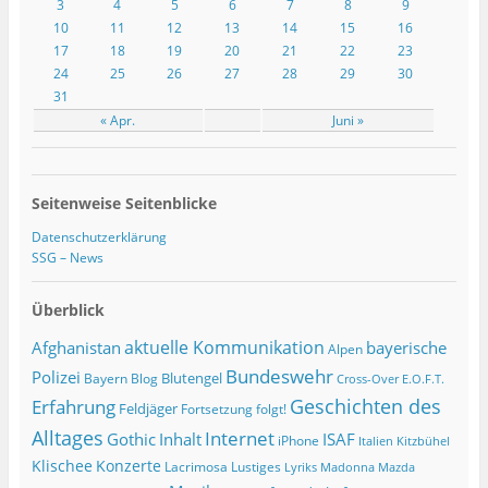
3
4
5
6
7
8
9
10
11
12
13
14
15
16
17
18
19
20
21
22
23
24
25
26
27
28
29
30
31
« Apr.
Juni »
Seitenweise Seitenblicke
Datenschutzerklärung
SSG – News
Überblick
Afghanistan
aktuelle Kommunikation
bayerische
Alpen
Bundeswehr
Polizei
Blutengel
Bayern
Blog
Cross-Over
E.O.F.T.
Geschichten des
Erfahrung
Feldjäger
Fortsetzung folgt!
Alltages
Internet
ISAF
Gothic
Inhalt
iPhone
Italien
Kitzbühel
Klischee
Konzerte
Lacrimosa
Lustiges
Lyriks
Madonna
Mazda