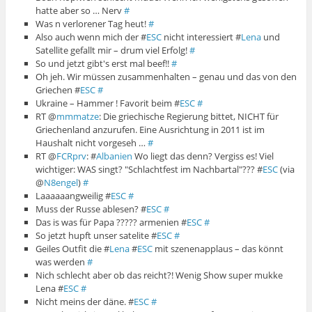
hatte aber so … Nerv
#
Was n verlorener Tag heut!
#
Also auch wenn mich der #
ESC
nicht interessiert #
Lena
und
Satellite gefallt mir – drum viel Erfolg!
#
So und jetzt gibt's erst mal beef!!
#
Oh jeh. Wir müssen zusammenhalten – genau und das von den
Griechen #
ESC
#
Ukraine – Hammer ! Favorit beim #
ESC
#
RT @
mmmatze
: Die griechische Regierung bittet, NICHT für
Griechenland anzurufen. Eine Ausrichtung in 2011 ist im
Haushalt nicht vorgeseh …
#
RT @
FCRprv
: #
Albanien
Wo liegt das denn? Vergiss es! Viel
wichtiger: WAS singt? "Schlachtfest im Nachbartal"??? #
ESC
(via
@
N8engel
)
#
Laaaaaangweilig #
ESC
#
Muss der Russe ablesen? #
ESC
#
Das is was für Papa ????? armenien #
ESC
#
So jetzt hupft unser satelite #
ESC
#
Geiles Outfit die #
Lena
#
ESC
mit szenenapplaus – das könnt
was werden
#
Nich schlecht aber ob das reicht?! Wenig Show super mukke
Lena #
ESC
#
Nicht meins der däne. #
ESC
#