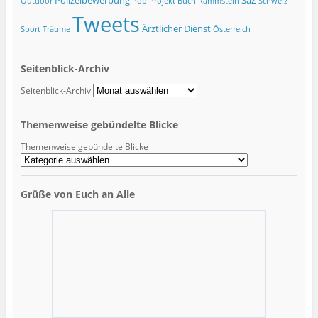
Polizeibewerbung
SaZ
Outdoor
Pop
Projekt Buch
Rammstein
Schweiz
Tweets
Ärztlicher Dienst
Sport
Träume
Österreich
Seitenblick-Archiv
Seitenblick-Archiv
Themenweise gebündelte Blicke
Themenweise gebündelte Blicke
Grüße von Euch an Alle