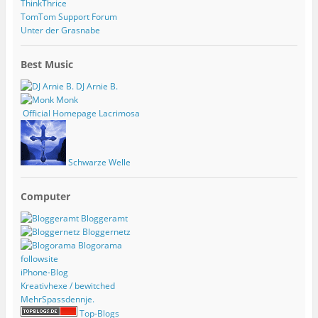
ThinkThrice
TomTom Support Forum
Unter der Grasnabe
Best Music
DJ Arnie B.
Monk
Official Homepage Lacrimosa
Schwarze Welle
Computer
Bloggeramt
Bloggernetz
Blogorama
followsite
iPhone-Blog
Kreativhexe / bewitched
MehrSpassdennje.
Top-Blogs