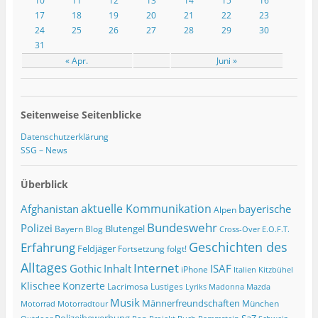
10
11
12
13
14
15
16
17
18
19
20
21
22
23
24
25
26
27
28
29
30
31
« Apr.
Juni »
Seitenweise Seitenblicke
Datenschutzerklärung
SSG – News
Überblick
Afghanistan
aktuelle Kommunikation
bayerische
Alpen
Bundeswehr
Polizei
Blutengel
Bayern
Blog
Cross-Over
E.O.F.T.
Geschichten des
Erfahrung
Feldjäger
Fortsetzung folgt!
Alltages
Internet
ISAF
Gothic
Inhalt
iPhone
Italien
Kitzbühel
Klischee
Konzerte
Lacrimosa
Lustiges
Lyriks
Madonna
Mazda
Musik
Männerfreundschaften
München
Motorrad
Motorradtour