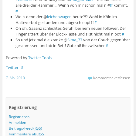
alle drei der Hammer … Wenn von mir schon mal n #
ff
kommt.
#
Wo is denn der @
leichenwagen
heute?!? Wohl in Köln im
Halteverbot gestanden und abgeschleppt?!
#
Oh oh. Gaaanz schlechtes Gefühl bei nem neuen follower. Der
Finger zittert über der Block-Taste und s ist nicht mal n bot
#
So und jetz mal die kranke @
Sima_77
von der Couch gegenüber
geschmissen und ab in Bett! Gute n8 ihr zwitscher
#
Powered by
Twitter Tools
Twitter It!
7. Mai 2010
Kommentar verfassen
Registrierung
Registrieren
Anmelden
Beitrags-Feed (
RSS
)
Kommentare als
RSS