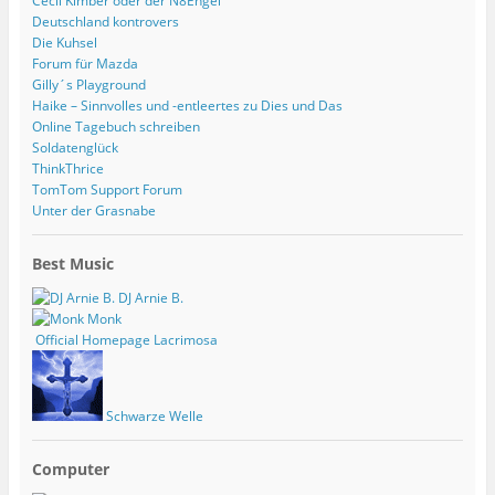
Cecil Kimber oder der N8Engel
Deutschland kontrovers
Die Kuhsel
Forum für Mazda
Gilly´s Playground
Haike – Sinnvolles und -entleertes zu Dies und Das
Online Tagebuch schreiben
Soldatenglück
ThinkThrice
TomTom Support Forum
Unter der Grasnabe
Best Music
DJ Arnie B.
Monk
Official Homepage Lacrimosa
Schwarze Welle
Computer