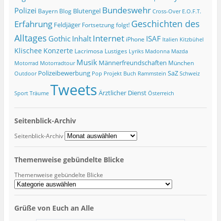
Bundeswehr
Polizei
Blutengel
Bayern
Blog
Cross-Over
E.O.F.T.
Geschichten des
Erfahrung
Feldjäger
Fortsetzung folgt!
Alltages
Internet
ISAF
Gothic
Inhalt
iPhone
Italien
Kitzbühel
Klischee
Konzerte
Lacrimosa
Lustiges
Lyriks
Madonna
Mazda
Musik
Männerfreundschaften
München
Motorrad
Motorradtour
Polizeibewerbung
SaZ
Outdoor
Pop
Projekt Buch
Rammstein
Schweiz
Tweets
Ärztlicher Dienst
Sport
Träume
Österreich
Seitenblick-Archiv
Seitenblick-Archiv
Themenweise gebündelte Blicke
Themenweise gebündelte Blicke
Grüße von Euch an Alle