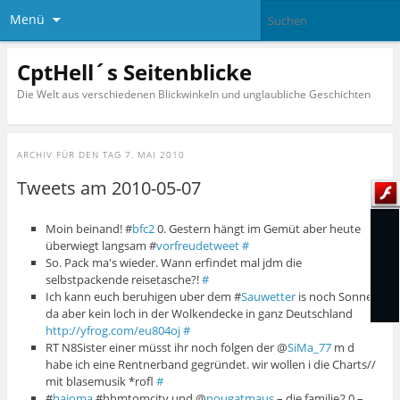
Menü
CptHell´s Seitenblicke
Die Welt aus verschiedenen Blickwinkeln und unglaubliche Geschichten
ARCHIV FÜR DEN TAG
7. MAI 2010
Tweets am 2010-05-07
Moin beinand! #
bfc2
0. Gestern hängt im Gemüt aber heute
überwiegt langsam #
vorfreudetweet
#
So. Pack ma's wieder. Wann erfindet mal jdm die
selbstpackende reisetasche?!
#
Ich kann euch beruhigen uber dem #
Sauwetter
is noch Sonne
da aber kein loch in der Wolkendecke in ganz Deutschland
http://yfrog.com/eu804oj
#
RT N8Sister einer müsst ihr noch folgen der @
SiMa_77
m d
habe ich eine Rentnerband gegründet. wir wollen i die Charts//
mit blasemusik *rofl
#
#
haioma
#hhmtomcity und @
nougatmaus
– die familie2.0 –