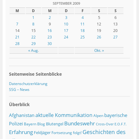
SEPTEMBER 2009
M
D
M
D
F
S
S
1
2
3
4
5
6
7
8
9
10
11
12
13
14
15
16
17
18
19
20
21
22
23
24
25
26
27
28
29
30
« Aug.
Okt. »
Seitenweise Seitenblicke
Datenschutzerklärung
SSG – News
Überblick
Afghanistan
aktuelle Kommunikation
bayerische
Alpen
Bundeswehr
Polizei
Blutengel
Bayern
Blog
Cross-Over
E.O.F.T.
Geschichten des
Erfahrung
Feldjäger
Fortsetzung folgt!