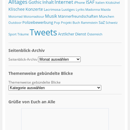
Alltages
Internet
ISAF
Gothic
Inhalt
iPhone
Italien
Kitzbühel
Klischee
Konzerte
Lacrimosa
Lustiges
Lyriks
Madonna
Mazda
Musik
Männerfreundschaften
München
Motorrad
Motorradtour
Polizeibewerbung
SaZ
Outdoor
Pop
Projekt Buch
Rammstein
Schweiz
Tweets
Ärztlicher Dienst
Sport
Träume
Österreich
Seitenblick-Archiv
Seitenblick-Archiv
Themenweise gebündelte Blicke
Themenweise gebündelte Blicke
Grüße von Euch an Alle