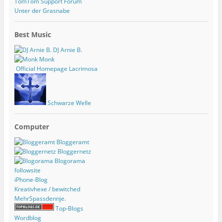
TomTom Support Forum
Unter der Grasnabe
Best Music
DJ Arnie B.
Monk
Official Homepage Lacrimosa
Schwarze Welle
Computer
Bloggeramt
Bloggernetz
Blogorama
followsite
iPhone-Blog
Kreativhexe / bewitched
MehrSpassdennje.
Top-Blogs
Wordblog