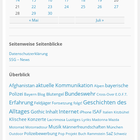
14
15
16
17
18
19
20
21
22
23
24
25
26
27
28
29
30
« Mai
Juli »
Seitenweise Seitenblicke
Datenschutzerklärung
SSG – News
Überblick
Afghanistan
aktuelle Kommunikation
bayerische
Alpen
Bundeswehr
Polizei
Blutengel
Bayern
Blog
Cross-Over
E.O.F.T.
Geschichten des
Erfahrung
Feldjäger
Fortsetzung folgt!
Alltages
Internet
ISAF
Gothic
Inhalt
iPhone
Italien
Kitzbühel
Klischee
Konzerte
Lacrimosa
Lustiges
Lyriks
Madonna
Mazda
Musik
Männerfreundschaften
München
Motorrad
Motorradtour
Polizeibewerbung
SaZ
Outdoor
Pop
Projekt Buch
Rammstein
Schweiz