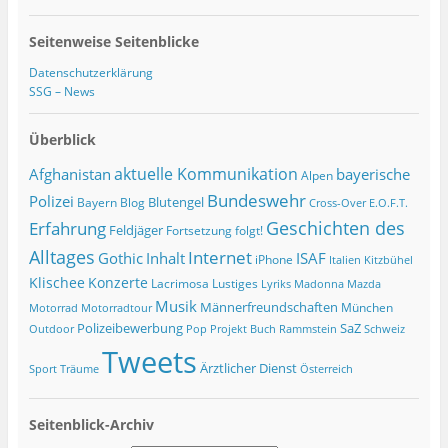
Seitenweise Seitenblicke
Datenschutzerklärung
SSG – News
Überblick
Afghanistan
aktuelle Kommunikation
bayerische
Alpen
Bundeswehr
Polizei
Blutengel
Bayern
Blog
Cross-Over
E.O.F.T.
Geschichten des
Erfahrung
Feldjäger
Fortsetzung folgt!
Alltages
Internet
ISAF
Gothic
Inhalt
iPhone
Italien
Kitzbühel
Klischee
Konzerte
Lacrimosa
Lustiges
Lyriks
Madonna
Mazda
Musik
Männerfreundschaften
München
Motorrad
Motorradtour
Polizeibewerbung
SaZ
Outdoor
Pop
Projekt Buch
Rammstein
Schweiz
Tweets
Ärztlicher Dienst
Sport
Träume
Österreich
Seitenblick-Archiv