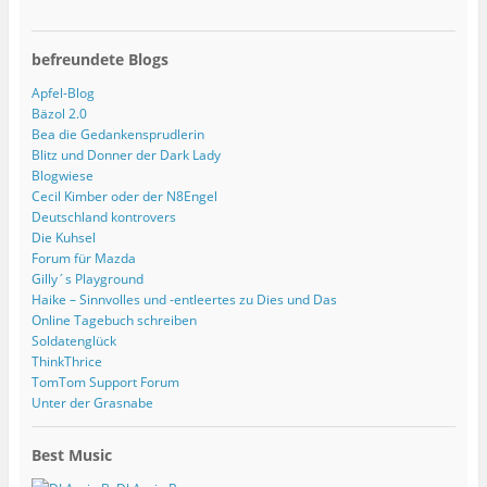
befreundete Blogs
Apfel-Blog
Bäzol 2.0
Bea die Gedankensprudlerin
Blitz und Donner der Dark Lady
Blogwiese
Cecil Kimber oder der N8Engel
Deutschland kontrovers
Die Kuhsel
Forum für Mazda
Gilly´s Playground
Haike – Sinnvolles und -entleertes zu Dies und Das
Online Tagebuch schreiben
Soldatenglück
ThinkThrice
TomTom Support Forum
Unter der Grasnabe
Best Music