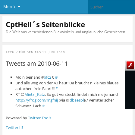
Menü
CptHell´s Seitenblicke
Die Welt aus verschiedenen Blickwinkeln und unglaubliche Geschichten
ARCHIV FÜR DEN TAG
11. JUNI 2010
Tweets am 2010-06-11
Moin beinand #
bfc2
0
#
Und alle weg von der A3 heut! Da braucht n kleines blaues
autochen freie Fahrt!!!
#
RT @
Mietzi_Katz
: So gut versteckt findet mich nie jemand
http://yfrog.com/mgfnij
(via @
dbaezol
)// verräterischer
Schwanz. Lach
#
Powered by
Twitter Tools
Twitter It!