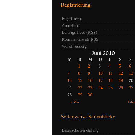
Registrierung
Registrieren
Anmelden
Beitrags-Feed (
)
RSS
Kommentare als
RSS
WordPress.org
Juni 2010
M
D
M
D
F
S
S
1
2
3
4
5
6
7
8
9
10
11
12
13
14
15
16
17
18
19
20
21
22
23
24
25
26
27
28
29
30
« Mai
Juli 
Seitenweise Seitenblicke
Datenschutzerklärung