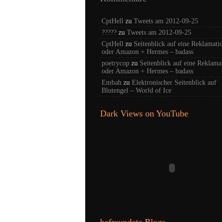
CptHell
zu
Tweets am 2012-09-25
?????
zu
Tweets am 2012-09-25
CptHell
zu
Seitenblick auf eine Reklamati
oder Amazon + Hermes – badass
poetrycop
zu
Seitenblick auf eine Reklama
oder Amazon + Hermes – badass
Embah
zu
Elektronischer Seitenblick auf
Blutengel – World of Ice
Dark Views on YouTube
befreundete Blogs