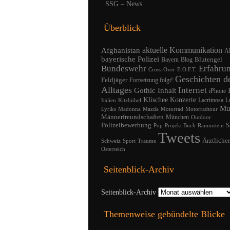
SSG – News
Überblick
Afghanistan
aktuelle Kommunikation
A
bayerische Polizei
Blutengel
Bayern
Blog
Bundeswehr
Erfahru
Cross-Over
E.O.F.T.
Geschichten d
Feldjäger
Fortsetzung folgt!
Alltages
Internet
Gothic
Inhalt
iPhone
Klischee
Konzerte
Lacrimosa
L
Italien
Kitzbühel
Mu
Lyriks
Madonna
Mazda
Motorrad
Motorradtour
Männerfreundschaften
München
Outdoor
Polizeibewerbung
S
Pop
Projekt Buch
Rammstein
Tweets
Ärztliche
Schweiz
Sport
Träume
Österreich
Seitenblick-Archiv
Seitenblick-Archiv
Themenweise gebündelte Blicke