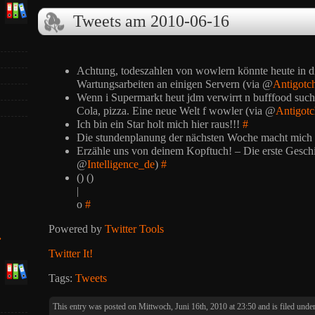
Tweets am 2010-06-16
Achtung, todeszahlen von wowlern könnte heute in d
Wartungsarbeiten an einigen Servern (via @
Antigotc
Wenn i Supermarkt heut jdm verwirrt n bufffood sucht,
Cola, pizza. Eine neue Welt f wowler (via @
Antigotc
Ich bin ein Star holt mich hier raus!!!
#
Die stundenplanung der nächsten Woche macht mich 
Erzähle uns von deinem Kopftuch! – Die erste Gesch
@
Intelligence_de
)
#
() ()
|
o
#
Powered by
Twitter Tools
»
Twitter It!
Tags:
Tweets
This entry was posted on Mittwoch, Juni 16th, 2010 at 23:50 and is filed unde