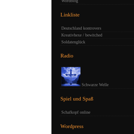
Wordblog
Linkliste
Deutschland kontrovers
Kreativhexe / bewitched
Soldatenglück
Radio
Schwarze Welle
Spiel und Spaß
Schafkopf online
Wordpress