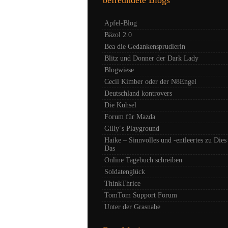
Apfel-Blog
Bäzol 2.0
Bea die Gedankensprudlerin
Blitz und Donner der Dark Lady
Blogwiese
Cecil Kimber oder der N8Engel
Deutschland kontrovers
Die Kuhsel
Forum für Mazda
Gilly´s Playground
Haike – Sinnvolles und -entleertes zu Dies
Das
Online Tagebuch schreiben
Soldatenglück
ThinkThrice
TomTom Support Forum
Unter der Grasnabe