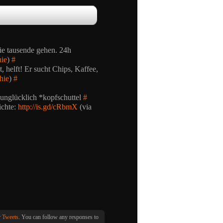
ie tausende gehen. 24h
hie
)
#
 helft! Er sucht Chips, Kaffee,
hie
)
#
unglücklich *kopfschuttel
#
ichte:
http://is.gd/cRbmX
(via
r
Tweets
. You can follow any responses to