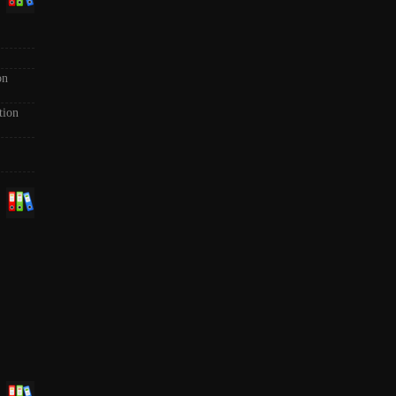
on
tion