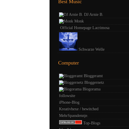
Best Music
DJ Arnie B.
Monk
Official Homepage Lacrimosa
Schwarze Welle
Computer
Bloggeramt
Bloggernetz
Blogorama
followsite
iPhone-Blog
Kreativhexe / bewitched
MehrSpassdennje.
Top-Blogs