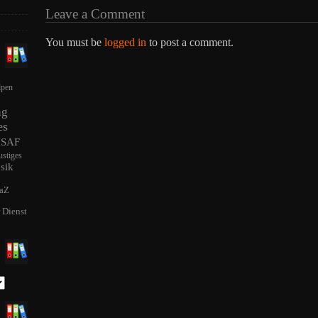
Leave a Comment
You must be
logged in
to post a comment.
lpen
ng
es
ISAF
ustiges
sik
aZ
r Dienst