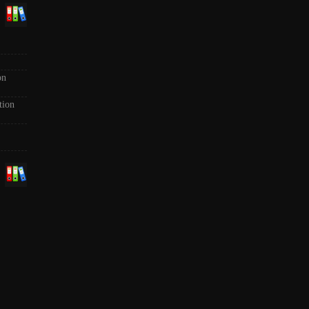
on
tion