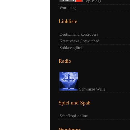
Top-Blogs
Wordblog
Linkliste
Deutschland kontrovers
Kreativhexe / bewitched
Soldatenglück
Radio
Schwarze Welle
Spiel und Spaß
Schafkopf online
Wordpress