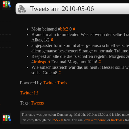
Tweets am 2010-05-06
Moin beinand #
bfc2
0
#
Brauch mal n traumdeuter. Was ist wenn der selbe Tra
Alltag 1/2
#
angepasster form kommt aber genauso schnell versch
allem genauso bescheuert Strange w normale Träume 
Respekt an alle die die rs schaffen regelm. Morgens z
#
fruhsport
Erst mal Morgenmuffeln!
#
Wie aufschlussreich war das nu heut?! Besser soll's w
soll's. Gute n8
#
Powered by
Twitter Tools
Twitter It!
Tags:
Tweets
»
This entry was posted on Donnerstag, Mai 6th, 2010 at 23:50 and is filed und
this entry through the
RSS 2.0
feed. You can
leave a response
, or
trackback
fro