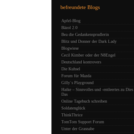
befreundete Blogs
Apfel-Blog
Bäzol 2.0
Bea die Gedankensprudlerin
Blitz und Donner der Dark Lady
Blogwiese
Cecil Kimber oder der N8Engel
Deutschland kontrovers
Die Kuhsel
Forum für Mazda
Gilly´s Playground
Haike – Sinnvolles und -entleertes zu Dies
Das
Online Tagebuch schreiben
Soldatenglück
ThinkThrice
TomTom Support Forum
Unter der Grasnabe