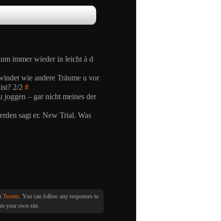
um immer wieder in leicht à d
windet wie andere Träume u vor
ist? 2/2
#
u joggen – gar nicht meines der
erden sagt er. New Trial. Was
er
Tweets
. You can follow any responses to
m your own site.