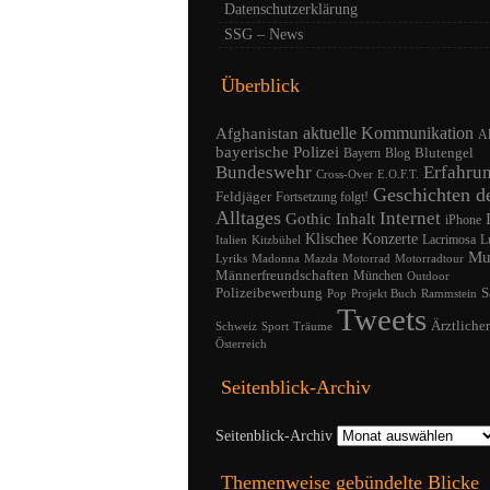
Datenschutzerklärung
SSG – News
Überblick
Afghanistan
aktuelle Kommunikation
A
bayerische Polizei
Blutengel
Bayern
Blog
Bundeswehr
Erfahru
Cross-Over
E.O.F.T.
Geschichten d
Feldjäger
Fortsetzung folgt!
Alltages
Internet
Gothic
Inhalt
iPhone
Klischee
Konzerte
Lacrimosa
L
Italien
Kitzbühel
Mu
Lyriks
Madonna
Mazda
Motorrad
Motorradtour
Männerfreundschaften
München
Outdoor
Polizeibewerbung
S
Pop
Projekt Buch
Rammstein
Tweets
Ärztliche
Schweiz
Sport
Träume
Österreich
Seitenblick-Archiv
Seitenblick-Archiv
Themenweise gebündelte Blicke