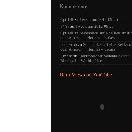
Kommentare
CptHell
zu
Tweets am 2012-09-25
?????
zu
Tweets am 2012-09-25
CptHell
zu
Seitenblick auf eine Reklamati
oder Amazon + Hermes – badass
poetrycop
zu
Seitenblick auf eine Reklama
oder Amazon + Hermes – badass
Embah
zu
Elektronischer Seitenblick auf
Blutengel – World of Ice
Dark Views on YouTube