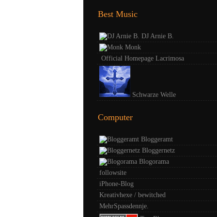
Best Music
DJ Arnie B.
Monk
Official Homepage Lacrimosa
Schwarze Welle
Computer
Bloggeramt
Bloggernetz
Blogorama
followsite
iPhone-Blog
Kreativhexe / bewitched
MehrSpassdennje.