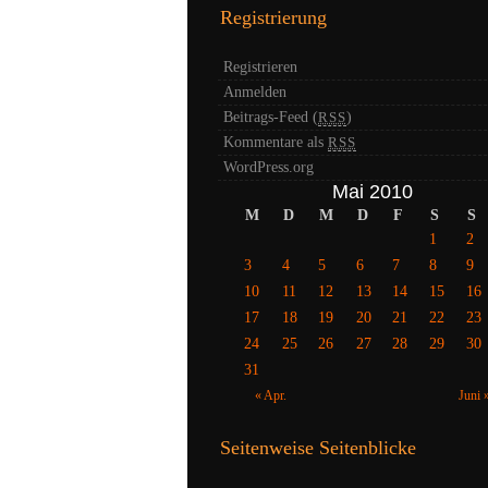
Registrierung
Registrieren
Anmelden
Beitrags-Feed (
)
RSS
Kommentare als
RSS
WordPress.org
Mai 2010
M
D
M
D
F
S
S
1
2
3
4
5
6
7
8
9
10
11
12
13
14
15
16
17
18
19
20
21
22
23
24
25
26
27
28
29
30
31
« Apr.
Juni 
Seitenweise Seitenblicke