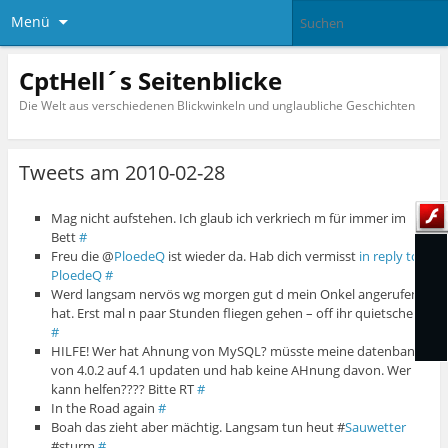
Menü
CptHell´s Seitenblicke
Die Welt aus verschiedenen Blickwinkeln und unglaubliche Geschichten
Tweets am 2010-02-28
Mag nicht aufstehen. Ich glaub ich verkriech m für immer im
Bett
#
Freu die @
PloedeQ
ist wieder da. Hab dich vermisst
in reply to
PloedeQ
#
Werd langsam nervös wg morgen gut d mein Onkel angerufen
hat. Erst mal n paar Stunden fliegen gehen – off ihr quietscher
#
HILFE! Wer hat Ahnung von MySQL? müsste meine datenbank
von 4.0.2 auf 4.1 updaten und hab keine AHnung davon. Wer
kann helfen???? Bitte RT
#
In the Road again
#
Boah das zieht aber mächtig. Langsam tun heut #
Sauwetter
#sturm
#