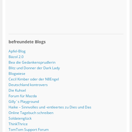
befreundete Blogs
Apfel-Blog
Bäzol 2.0
Bea die Gedankensprudlerin
Blitz und Donner der Dark Lady
Blogwiese
Cecil Kimber oder der N8Engel
Deutschland kontrovers
Die Kuhsel
Forum für Mazda
Gilly´s Playground
Haike – Sinnvolles und -entleertes zu Dies und Das
Online Tagebuch schreiben
Soldatenglück
ThinkThrice
TomTom Support Forum