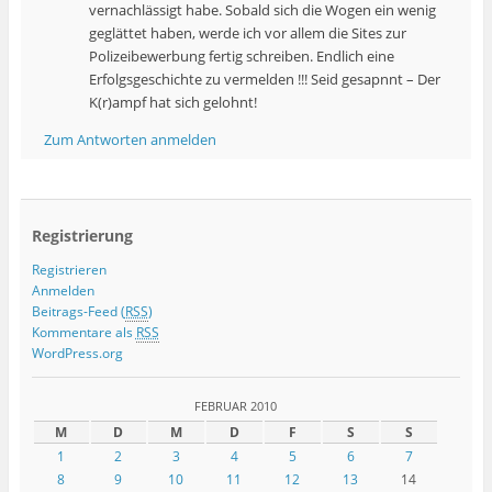
vernachlässigt habe. Sobald sich die Wogen ein wenig
geglättet haben, werde ich vor allem die Sites zur
Polizeibewerbung fertig schreiben. Endlich eine
Erfolgsgeschichte zu vermelden !!! Seid gesapnnt – Der
K(r)ampf hat sich gelohnt!
Zum Antworten anmelden
Registrierung
Registrieren
Anmelden
Beitrags-Feed (
RSS
)
Kommentare als
RSS
WordPress.org
FEBRUAR 2010
M
D
M
D
F
S
S
1
2
3
4
5
6
7
8
9
10
11
12
13
14