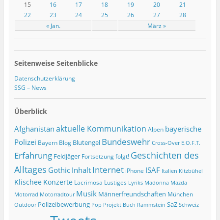
15
16
17
18
19
20
21
22
23
24
25
26
27
28
« Jan.
März »
Seitenweise Seitenblicke
Datenschutzerklärung
SSG – News
Überblick
Afghanistan
aktuelle Kommunikation
bayerische
Alpen
Bundeswehr
Polizei
Blutengel
Bayern
Blog
Cross-Over
E.O.F.T.
Geschichten des
Erfahrung
Feldjäger
Fortsetzung folgt!
Alltages
Internet
ISAF
Gothic
Inhalt
iPhone
Italien
Kitzbühel
Klischee
Konzerte
Lacrimosa
Lustiges
Lyriks
Madonna
Mazda
Musik
Männerfreundschaften
München
Motorrad
Motorradtour
Polizeibewerbung
SaZ
Outdoor
Pop
Projekt Buch
Rammstein
Schweiz