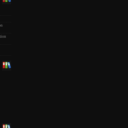
on
tion