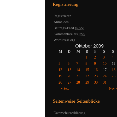
Registrierung
Registrieren
Anmelden
Beitrags-Feed (
)
RSS
Kommentare als
RSS
WordPress.org
Oktober 2009
M
D
M
D
F
S
S
1
2
3
4
5
6
7
8
9
10
11
12
13
14
15
16
17
18
19
20
21
22
23
24
25
26
27
28
29
30
31
« Sep.
Nov. 
Seitenweise Seitenblicke
Datenschutzerklärung