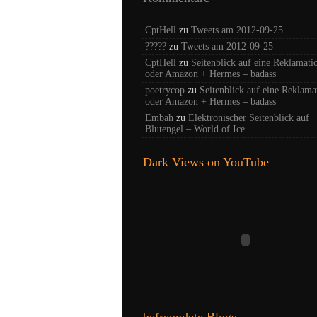
CptHell
zu
Tweets am 2012-09-25
?????
zu
Tweets am 2012-09-25
CptHell
zu
Seitenblick auf eine Reklamati
oder Amazon + Hermes – badass
poetrycop
zu
Seitenblick auf eine Reklama
oder Amazon + Hermes – badass
Embah
zu
Elektronischer Seitenblick auf
Blutengel – World of Ice
Dark Views on YouTube
befreundete Blogs