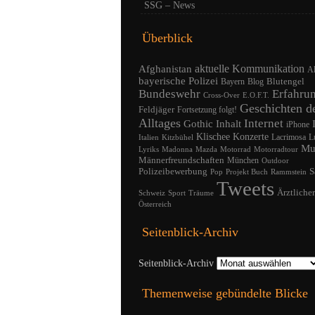
SSG – News
Überblick
Afghanistan
aktuelle Kommunikation
A
bayerische Polizei
Blutengel
Bayern
Blog
Bundeswehr
Erfahru
Cross-Over
E.O.F.T.
Geschichten d
Feldjäger
Fortsetzung folgt!
Alltages
Internet
Gothic
Inhalt
iPhone
Klischee
Konzerte
Lacrimosa
L
Italien
Kitzbühel
Mu
Lyriks
Madonna
Mazda
Motorrad
Motorradtour
Männerfreundschaften
München
Outdoor
Polizeibewerbung
S
Pop
Projekt Buch
Rammstein
Tweets
Ärztliche
Schweiz
Sport
Träume
Österreich
Seitenblick-Archiv
Seitenblick-Archiv
Themenweise gebündelte Blicke