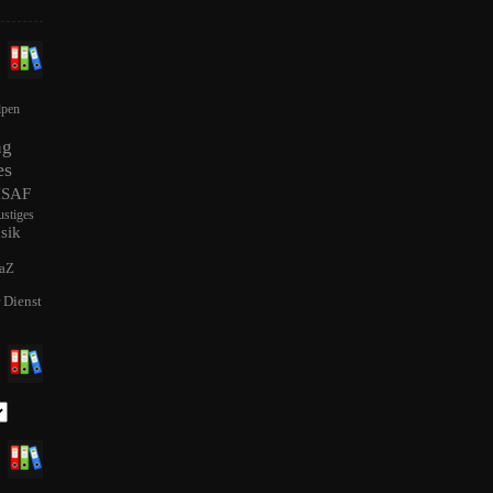
lpen
ng
es
ISAF
ustiges
sik
aZ
r Dienst