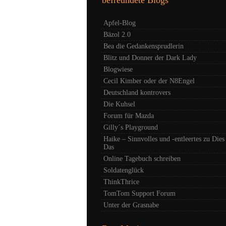
Apfel-Blog
Bäzol 2.0
Bea die Gedankensprudlerin
Blitz und Donner der Dark Lady
Blogwiese
Cecil Kimber oder der N8Engel
Deutschland kontrovers
Die Kuhsel
Forum für Mazda
Gilly´s Playground
Haike – Sinnvolles und -entleertes zu Dies
Das
Online Tagebuch schreiben
Soldatenglück
ThinkThrice
TomTom Support Forum
Unter der Grasnabe