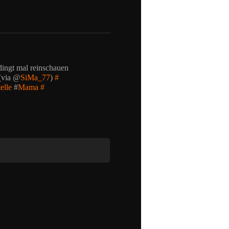
dingt mal reinschauen
(via @
SiMa_77
)
#
elle
#
Mama
#