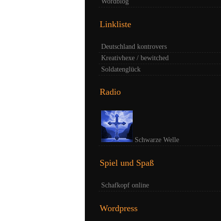
Wordblog
Linkliste
Deutschland kontrovers
Kreativhexe / bewitched
Soldatenglück
Radio
Schwarze Welle
Spiel und Spaß
Schafkopf online
Wordpress