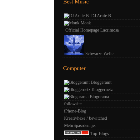
Best Music
DJ Arnie B.
Monk
Official Homepage Lacrimosa
Schwarze Welle
Computer
Bloggeramt
Bloggernetz
Blogorama
followsite
iPhone-Blog
Kreativhexe / bewitched
MehrSpassdennje.
Top-Blogs