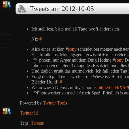
Tweets am 2012-10-05
Ich stell fest, biste mal 10 Tage twoff ändert sich
Nix
#
Also eines ist klar. #
sony
scheidet bei meiner nächste
Elektronik aus. Montagsgerät erwischt + mistservice 
.@_phoeni nur Ärger mit dem Ding Hotline #
sony
De
inhouseservice liefert 3x kaputtes Ersatzteil und alles
Und täglich grüßt das murmelvieh. Ich fall jeden Ta
Fragt doch glatt einer wo hier die Wiese ist. Hab ihn 
Bleeder Hund!
#
Wenn wiesn Dienst zünftig schön is.
http://t.co/hXS
.@Photoworker so macht Arbeit Spaß. Friedlich is a
»
Powered by
Twitter Tools
Twitter It!
Tags:
Tweets