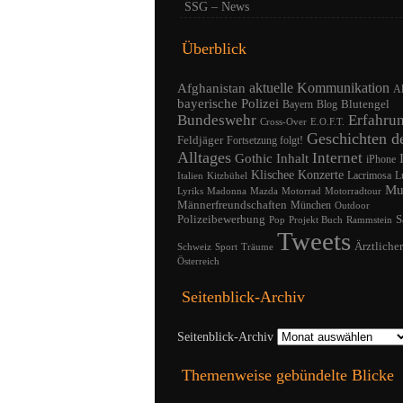
SSG – News
Überblick
Afghanistan
aktuelle Kommunikation
A
bayerische Polizei
Blutengel
Bayern
Blog
Bundeswehr
Erfahru
Cross-Over
E.O.F.T.
Geschichten d
Feldjäger
Fortsetzung folgt!
Alltages
Internet
Gothic
Inhalt
iPhone
Klischee
Konzerte
Lacrimosa
L
Italien
Kitzbühel
Mu
Lyriks
Madonna
Mazda
Motorrad
Motorradtour
Männerfreundschaften
München
Outdoor
Polizeibewerbung
S
Pop
Projekt Buch
Rammstein
Tweets
Ärztliche
Schweiz
Sport
Träume
Österreich
Seitenblick-Archiv
Seitenblick-Archiv
Themenweise gebündelte Blicke