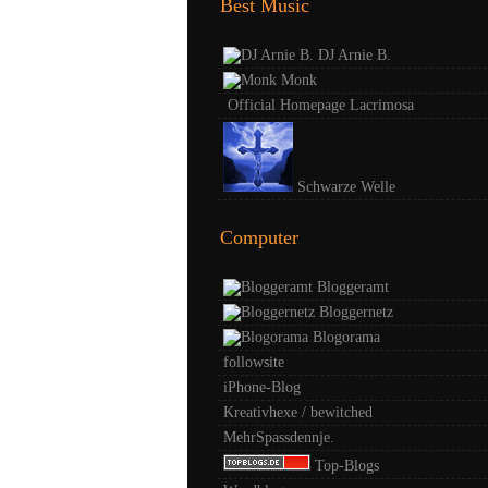
Best Music
DJ Arnie B.
Monk
Official Homepage Lacrimosa
Schwarze Welle
Computer
Bloggeramt
Bloggernetz
Blogorama
followsite
iPhone-Blog
Kreativhexe / bewitched
MehrSpassdennje.
Top-Blogs