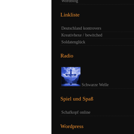
Wordblog
Linkliste
Deutschland kontrovers
Kreativhexe / bewitched
Soldatenglück
Radio
Schwarze Welle
Spiel und Spaß
Schafkopf online
Wordpress