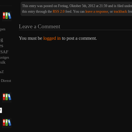
This entry was posted on Freitag, Oktober 5th, 2012 at 21:59 and is filed unde
this entry through the
RSS 2.0
feed. You can
leave a response
, or
trackback
fro
Leave a Comment
lpen
You must be
logged in
to post a comment.
ng
es
ISAF
ustiges
sik
aZ
r Dienst