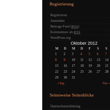
Registrierung
Registrieren
Anmelden
Beitrags-Feed (
)
RSS
Kommentare als
RSS
WordPress.org
Oktober 2012
M
D
M
D
F
S
S
1
2
3
4
5
6
7
8
9
10
11
12
13
14
15
16
17
18
19
20
21
22
23
24
25
26
27
28
29
30
31
« Sep.
Nov. 
Seitenweise Seitenblicke
Datenschutzerklärung