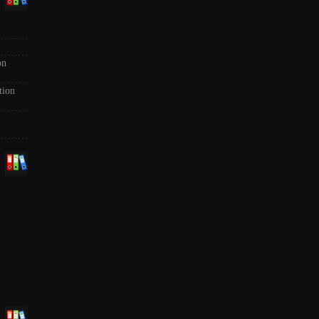
on
tion