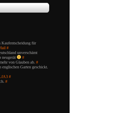
n Kaufentscheidung für
#
fail
#
utschland unverschämt
 b neugerät
#
g mehr von Glauben ab.
#
in englischen Garten geschickt.
PLfA3
#
uch.
#