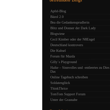
Apfel-Blog
Bäzol 2.0
Bea die Gedankensprudlerin
Blitz und Donner der Dark Lady
Blogwiese
Cecil Kimber oder der N8Engel
Deutschland kontrovers
Die Kuhsel
Forum für Mazda
Gilly´s Playground
Haike – Sinnvolles und -entleertes zu Dies
Das
Online Tagebuch schreiben
Soldatenglück
ThinkThrice
TomTom Support Forum
Unter der Grasnabe