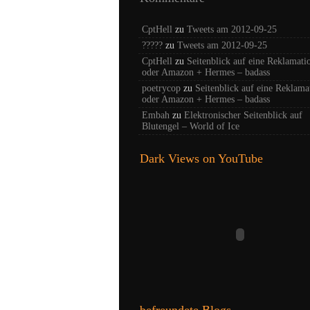
CptHell
zu
Tweets am 2012-09-25
?????
zu
Tweets am 2012-09-25
CptHell
zu
Seitenblick auf eine Reklamati
oder Amazon + Hermes – badass
poetrycop
zu
Seitenblick auf eine Reklama
oder Amazon + Hermes – badass
Embah
zu
Elektronischer Seitenblick auf
Blutengel – World of Ice
Dark Views on YouTube
befreundete Blogs