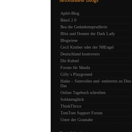
Apfel-Blog
Bäzol 2.0
Bea die Gedankensprudlerin
Blitz und Donner der Dark Lady
Blogwiese
Cecil Kimber oder der N8Engel
Deutschland kontrovers
Die Kuhsel
Forum für Mazda
Gilly´s Playground
Haike – Sinnvolles und -entleertes zu Dies
Das
Online Tagebuch schreiben
Soldatenglück
ThinkThrice
TomTom Support Forum
Unter der Grasnabe