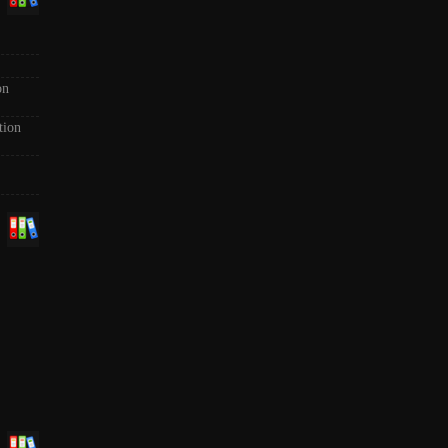
on
tion