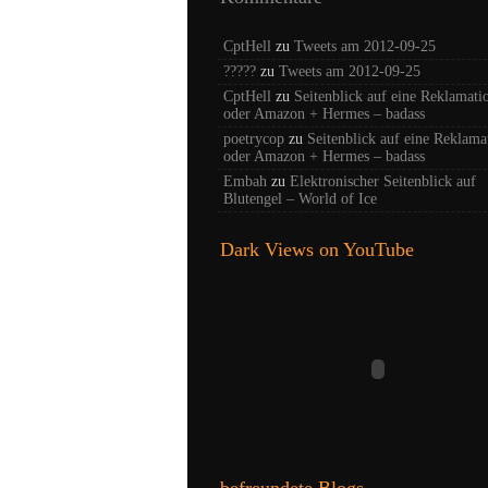
CptHell
zu
Tweets am 2012-09-25
?????
zu
Tweets am 2012-09-25
CptHell
zu
Seitenblick auf eine Reklamati
oder Amazon + Hermes – badass
poetrycop
zu
Seitenblick auf eine Reklama
oder Amazon + Hermes – badass
Embah
zu
Elektronischer Seitenblick auf
Blutengel – World of Ice
Dark Views on YouTube
befreundete Blogs