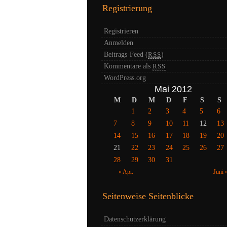
Registrierung
Registrieren
Anmelden
Beitrags-Feed (
)
RSS
Kommentare als
RSS
WordPress.org
Mai 2012
M
D
M
D
F
S
S
1
2
3
4
5
6
7
8
9
10
11
12
13
14
15
16
17
18
19
20
21
22
23
24
25
26
27
28
29
30
31
« Apr.
Juni 
Seitenweise Seitenblicke
Datenschutzerklärung