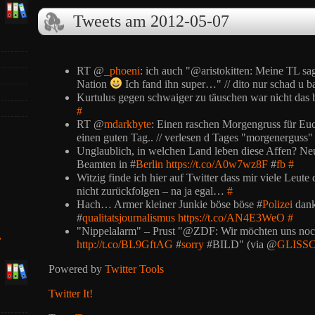
Tweets am 2012-05-07
RT @
_phoeni
: ich auch "@aristokitten: Meine TL sag
Nation
Ich fand ihn super…" // dito nur schad u b
Kurtulus gegen schwaiger zu täuschen war nicht das b
#
RT @
mdarkbyte
: Einen raschen Morgengruss für Euc
einen guten Tag.. // verlesen d Tages "morgenerguss
Unglaublich, in welchen Land leben diese Affen? Ne
Beamten in #
Berlin
https://t.co/A0w7wz8F
#
fb
#
Witzig finde ich hier auf Twitter dass mir viele Leute
nicht zurückfolgen – na ja egal…
#
Hach… Armer kleiner Junkie böse böse #
Polizei
dank
#
qualitatsjournalismus
https://t.co/AN4E3WeO
#
"Nippelalarm" – Prust "@ZDF: Wir möchten uns noch
»
http://t.co/BL9GftAG
#
sorry
#BILD" (via @
GLISSC
Powered by
Twitter Tools
Twitter It!