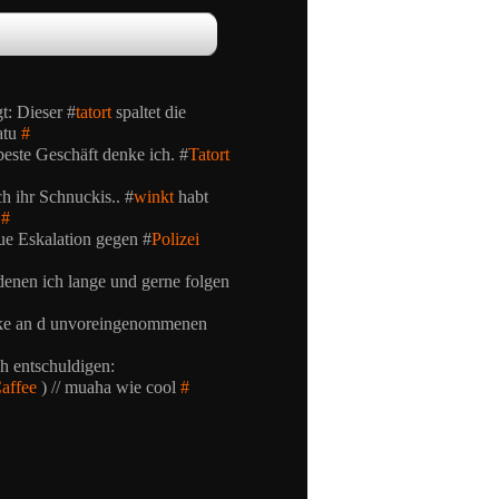
t: Dieser #
tatort
spaltet die
atu
#
este Geschäft denke ich. #
Tatort
h ihr Schnuckis.. #
winkt
habt
"
#
ue Eskalation gegen #
Polizei
 denen ich lange und gerne folgen
e an d unvoreingenommenen
 entschuldigen:
affee
) // muaha wie cool
#