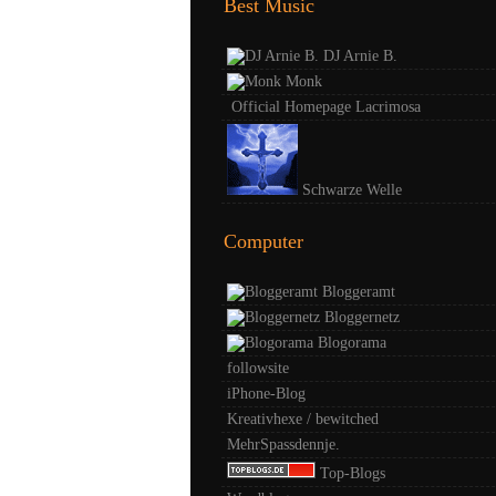
Best Music
DJ Arnie B.
Monk
Official Homepage Lacrimosa
Schwarze Welle
Computer
Bloggeramt
Bloggernetz
Blogorama
followsite
iPhone-Blog
Kreativhexe / bewitched
MehrSpassdennje.
Top-Blogs