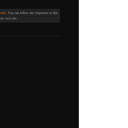
eets
. You can follow any responses to this
ur own site.