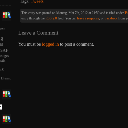
Tags:
Tweets
This entry was posted on Montag, Mai 7th, 2012 at 21:59 and is filed under
Tw
entry through the
RSS 2.0
feed. You can
leave a response
, or
trackback
from yo
lpen
Leave a Comment
ng
es
You must be
logged in
to post a comment.
ISAF
ustiges
sik
aZ
r Dienst