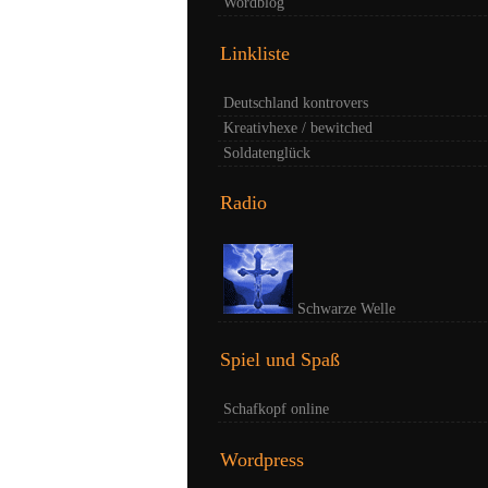
Wordblog
Linkliste
Deutschland kontrovers
Kreativhexe / bewitched
Soldatenglück
Radio
Schwarze Welle
Spiel und Spaß
Schafkopf online
Wordpress