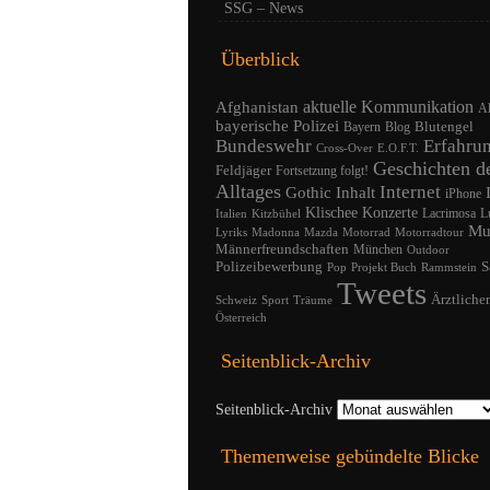
SSG – News
Überblick
Afghanistan
aktuelle Kommunikation
A
bayerische Polizei
Blutengel
Bayern
Blog
Bundeswehr
Erfahru
Cross-Over
E.O.F.T.
Geschichten d
Feldjäger
Fortsetzung folgt!
Alltages
Internet
Gothic
Inhalt
iPhone
Klischee
Konzerte
Lacrimosa
L
Italien
Kitzbühel
Mu
Lyriks
Madonna
Mazda
Motorrad
Motorradtour
Männerfreundschaften
München
Outdoor
Polizeibewerbung
S
Pop
Projekt Buch
Rammstein
Tweets
Ärztliche
Schweiz
Sport
Träume
Österreich
Seitenblick-Archiv
Seitenblick-Archiv
Themenweise gebündelte Blicke