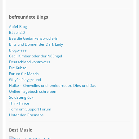
befreundete Blogs
Apfel-Blog
Bäzol 2.0
Bea die Gedankensprudlerin
Blitz und Donner der Dark Lady
Blogwiese
Cecil Kimber oder der N8Engel
Deutschland kontrovers
Die Kuhsel
Forum für Mazda
Gilly´s Playground
Haike – Sinnvolles und -entleertes zu Dies und Das
Online Tagebuch schreiben
Soldatenglück
ThinkThrice
TomTom Support Forum
Unter der Grasnabe
Best Music