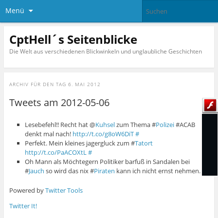
Menü
CptHell´s Seitenblicke
Die Welt aus verschiedenen Blickwinkeln und unglaubliche Geschichten
ARCHIV FÜR DEN TAG
6. MAI 2012
Tweets am 2012-05-06
Lesebefehl!! Recht hat @
Kuhsel
zum Thema #
Polizei
#ACAB
denkt mal nach!
http://t.co/g8oW6DiT
#
Perfekt. Mein kleines jagergluck zum #
Tatort
http://t.co/PaACOXtL
#
Oh Mann als Möchtegern Politiker barfuß in Sandalen bei
#
Jauch
so wird das nix #
Piraten
kann ich nicht ernst nehmen.
#
Powered by
Twitter Tools
Twitter It!