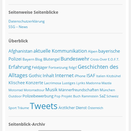
Seitenweise Seitenblicke
Datenschutzerklärung
SSG – News
Überblick
Afghanistan
aktuelle Kommunikation
bayerische
Alpen
Bundeswehr
Polizei
Blutengel
Bayern
Blog
Cross-Over
E.O.F.T.
Geschichten des
Erfahrung
Feldjäger
Fortsetzung folgt!
Alltages
Internet
ISAF
Gothic
Inhalt
iPhone
Italien
Kitzbühel
Klischee
Konzerte
Lacrimosa
Lustiges
Lyriks
Madonna
Mazda
Musik
Männerfreundschaften
München
Motorrad
Motorradtour
Polizeibewerbung
SaZ
Outdoor
Pop
Projekt Buch
Rammstein
Schweiz
Tweets
Ärztlicher Dienst
Sport
Träume
Österreich
Seitenblick-Archiv