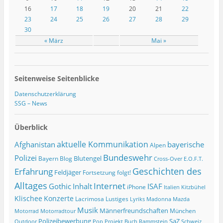
16
17
18
19
20
21
22
23
24
25
26
27
28
29
30
« März
Mai »
Seitenweise Seitenblicke
Datenschutzerklärung
SSG – News
Überblick
Afghanistan
aktuelle Kommunikation
bayerische
Alpen
Bundeswehr
Polizei
Blutengel
Bayern
Blog
Cross-Over
E.O.F.T.
Geschichten des
Erfahrung
Feldjäger
Fortsetzung folgt!
Alltages
Internet
ISAF
Gothic
Inhalt
iPhone
Italien
Kitzbühel
Klischee
Konzerte
Lacrimosa
Lustiges
Lyriks
Madonna
Mazda
Musik
Männerfreundschaften
München
Motorrad
Motorradtour
Polizeibewerbung
SaZ
Outdoor
Pop
Projekt Buch
Rammstein
Schweiz