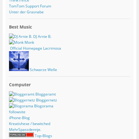
ThinkThrice
TomTom Support Forum
Unter der Grasnabe
Best Music
DJ Arnie B.
Monk
Official Homepage Lacrimosa
Schwarze Welle
Computer
Bloggeramt
Bloggernetz
Blogorama
followsite
iPhone-Blog
Kreativhexe / bewitched
MehrSpassdennje.
Top-Blogs