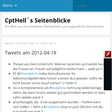
Menü
CptHell´s Seitenblicke
Die Welt aus verschiedenen Blickwinkeln und unglaubliche Geschichten
ARCHIV FÜR DEN TAG
18. APRIL 2012
Tweets am 2012-04-18
Thesen aus dem Unterricht: Männer sprechen auf nackte haut
der Frauen an, Frauen auf jedigliche nackte haut. – aaah ja!
#
RT @
Phonebitch
: Habe Notrufnummer für
Selbstmordgefährdete hinten a einem Bus gelesen. Sollte die
nicht besser vorne drauf stehen? // hihihi
#
nix is komplizierteres als #
vodafone
rechnung wilde beträge
netto, die dann brutto wieder gut geschrieben werden so dass
netto wieder passt
#
anschlussgeb. 60,- d nie ausgemacht wurden – hotline kann
nich helfen -> fahrt z #
vodafone
shop m puls 250 dort mit 80,-
gutschrift beruhigt
#