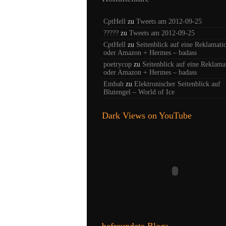
CptHell
zu
Tweets am 2012-09-25
?????
zu
Tweets am 2012-09-25
CptHell
zu
Seitenblick auf eine Reklamati
oder Amazon + Hermes – badass
poetrycop
zu
Seitenblick auf eine Reklama
oder Amazon + Hermes – badass
Embah
zu
Elektronischer Seitenblick auf
Blutengel – World of Ice
Dark Views on YouTube
befreundete Blogs