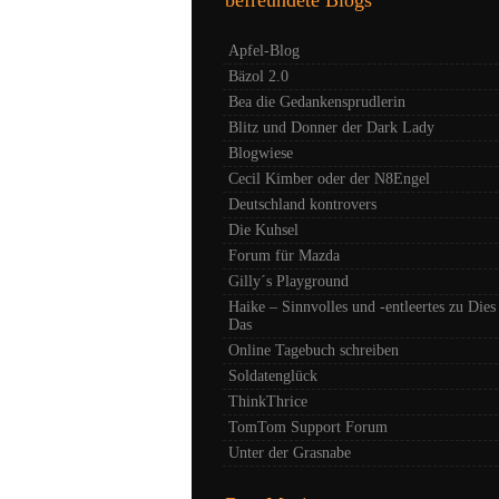
Apfel-Blog
Bäzol 2.0
Bea die Gedankensprudlerin
Blitz und Donner der Dark Lady
Blogwiese
Cecil Kimber oder der N8Engel
Deutschland kontrovers
Die Kuhsel
Forum für Mazda
Gilly´s Playground
Haike – Sinnvolles und -entleertes zu Dies
Das
Online Tagebuch schreiben
Soldatenglück
ThinkThrice
TomTom Support Forum
Unter der Grasnabe