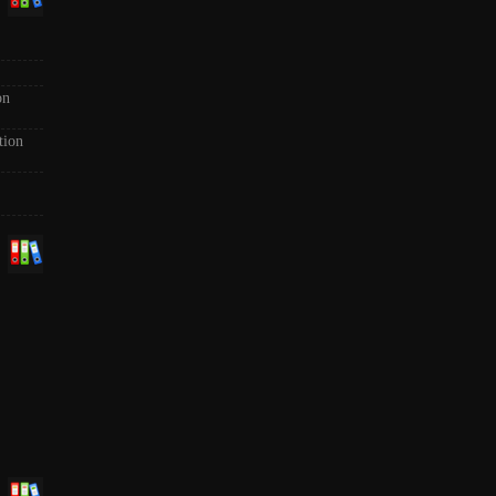
on
tion