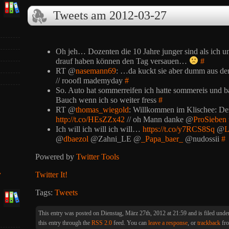
Tweets am 2012-03-27
Oh jeh… Dozenten die 10 Jahre junger sind als ich u
drauf haben können den Tag versauen…
#
RT @
nasemann69
: …da kuckt sie aber dumm aus 
// rooofl mademyday
#
So. Auto hat sommerreifen ich hatte sommereis und
Bauch wenn ich so weiter fress
#
RT @
thomas_wiegold
: Willkommen im Klischee: De
http://t.co/HEsZZx42
// oh Mann danke @
ProSieben
Ich will ich will ich will…
https://t.co/y7RCS8Sq
@
L
@
dbaezol
@Zahni_LE @
_Papa_baer_
@nudossii
#
Powered by
Twitter Tools
»
Twitter It!
Tags:
Tweets
This entry was posted on Dienstag, März 27th, 2012 at 21:59 and is filed und
this entry through the
RSS 2.0
feed. You can
leave a response
, or
trackback
fro