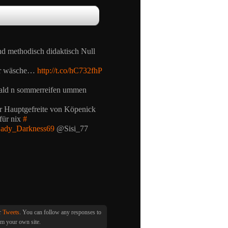
nd methodisch didaktisch Null
der wäsche…
http://t.co/hC732fhP
 bald n sommerreifen ummen
r Hauptgefreite von Köpenick
für nix
#
ady_Darkness69
@Sisi_77
er
Tweets
. You can follow any responses to
m your own site.