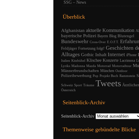
SSG – News
Überblick
Afghanistan
aktuelle Kommunikation
A
bayerische Polizei
Blutengel
Bayern
Blog
Bundeswehr
Erfahru
Cross-Over
E.O.F.T.
Geschichten d
Feldjäger
Fortsetzung folgt!
Alltages
Internet
Gothic
Inhalt
iPhone
Klischee
Konzerte
Lacrimosa
L
Italien
Kitzbühel
Mu
Lyriks
Madonna
Mazda
Motorrad
Motorradtour
Männerfreundschaften
München
Outdoor
Polizeibewerbung
S
Pop
Projekt Buch
Rammstein
Tweets
Ärztliche
Schweiz
Sport
Träume
Österreich
Seitenblick-Archiv
Seitenblick-Archiv
Themenweise gebündelte Blicke