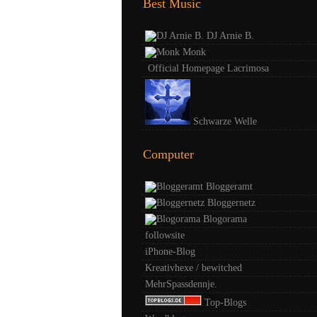
Best Music
DJ Arnie B.
Monk
Official Homepage Lacrimosa
Schwarze Welle
Computer
Bloggeramt
Bloggernetz
Blogorama
followsite
iPhone-Blog
Kreativhexe / bewitched
MehrSpassdennje.
Top-Blogs