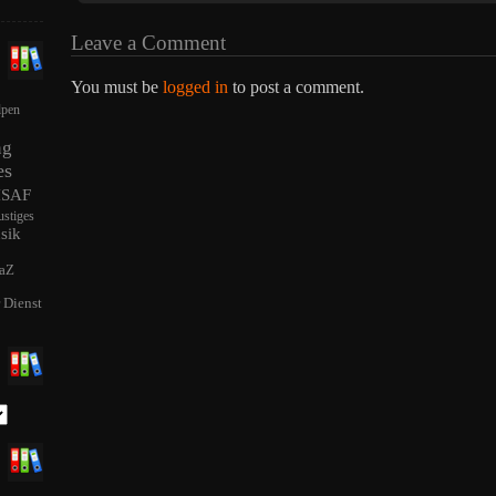
Leave a Comment
You must be
logged in
to post a comment.
lpen
ng
es
ISAF
ustiges
sik
aZ
r Dienst