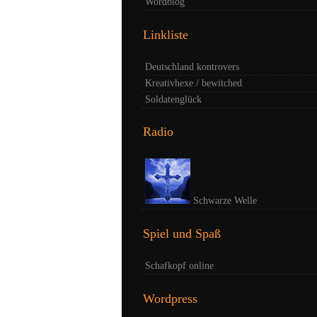
Wordblog
Linkliste
Deutschland kontrovers
Kreativhexe / bewitched
Soldatenglück
Radio
Schwarze Welle
Spiel und Spaß
Schafkopf online
Wordpress