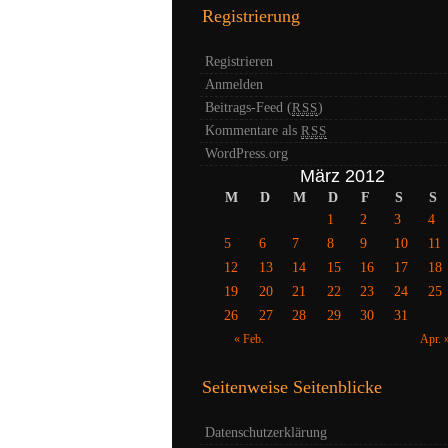
Registrierung
Registrieren
Anmelden
Beitrags-Feed (
)
RSS
Kommentare als
RSS
WordPress.org
März 2012
M
D
M
D
F
S
S
1
2
3
4
5
6
7
8
9
10
11
12
13
14
15
16
17
18
19
20
21
22
23
24
25
26
27
28
29
30
31
« Feb.
Apr. 
Seitenweise Seitenblicke
Datenschutzerklärung