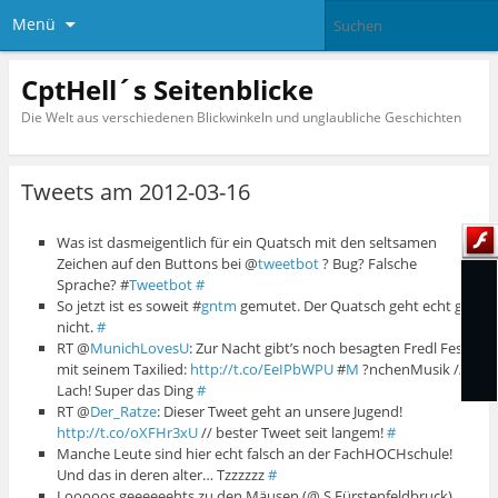
Menü
CptHell´s Seitenblicke
Die Welt aus verschiedenen Blickwinkeln und unglaubliche Geschichten
Tweets am 2012-03-16
Was ist dasmeigentlich für ein Quatsch mit den seltsamen
Zeichen auf den Buttons bei @
tweetbot
? Bug? Falsche
Sprache? #
Tweetbot
#
So jetzt ist es soweit #
gntm
gemutet. Der Quatsch geht echt gar
nicht.
#
RT @
MunichLovesU
: Zur Nacht gibt’s noch besagten Fredl Fesl
mit seinem Taxilied:
http://t.co/EeIPbWPU
#
M
?nchenMusik //
Lach! Super das Ding
#
RT @
Der_Ratze
: Dieser Tweet geht an unsere Jugend!
http://t.co/oXFHr3xU
// bester Tweet seit langem!
#
Manche Leute sind hier echt falsch an der FachHOCHschule!
Und das in deren alter… Tzzzzzz
#
Looooos geeeeeehts zu den Mäusen (@ S Fürstenfeldbruck)