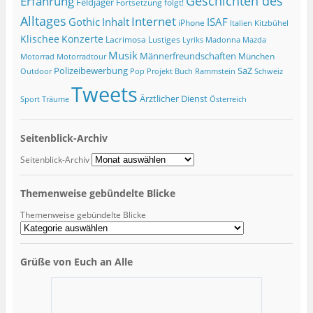
Geschichten des
Erfahrung
Feldjäger
Fortsetzung folgt!
Alltages
Internet
ISAF
Gothic
Inhalt
iPhone
Italien
Kitzbühel
Klischee
Konzerte
Lacrimosa
Lustiges
Lyriks
Madonna
Mazda
Musik
Männerfreundschaften
München
Motorrad
Motorradtour
Polizeibewerbung
SaZ
Outdoor
Pop
Projekt Buch
Rammstein
Schweiz
Tweets
Ärztlicher Dienst
Sport
Träume
Österreich
Seitenblick-Archiv
Seitenblick-Archiv
Themenweise gebündelte Blicke
Themenweise gebündelte Blicke
Grüße von Euch an Alle