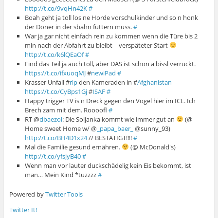
http://t.co/9vqHn42K
#
Boah geht ja toll los ne Horde vorschulkinder und so n honk
der Döner in der sbahn futtern muss.
#
War ja gar nicht einfach rein zu kommen wenn die Türe bis 2
min nach der Abfahrt zu bleibt – verspäteter Start
http://t.co/k6lQEaOf
#
Find das Teil ja auch toll, aber DAS ist schon a bissl verrückt.
https://t.co/ifxuoqMJ
#
newiPad
#
Krasser Unfall #
rip
den Kameraden in #
Afghanistan
https://t.co/CyBps1Gj
#
ISAF
#
Happy trigger TV is n Dreck gegen den Vogel hier im ICE. Ich
Brech zam mit dem. Roooofl
#
RT @
dbaezol
: Die Soljanka kommt wie immer gut an
(@
Home sweet Home w/ @
_papa_baer_
@sunny_93)
http://t.co/BH4D1x24
// BESTÄTIGT!!!!
#
Mal die Familie gesund ernähren.
(@ McDonald's)
http://t.co/yfsjyB40
#
Wenn man vor lauter duckschädelig kein Eis bekommt, ist
man… Mein Kind *tuzzzz
#
Powered by
Twitter Tools
Twitter It!