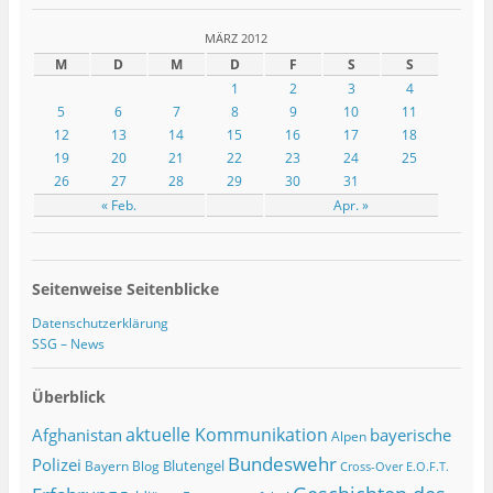
MÄRZ 2012
M
D
M
D
F
S
S
1
2
3
4
5
6
7
8
9
10
11
12
13
14
15
16
17
18
19
20
21
22
23
24
25
26
27
28
29
30
31
« Feb.
Apr. »
Seitenweise Seitenblicke
Datenschutzerklärung
SSG – News
Überblick
Afghanistan
aktuelle Kommunikation
bayerische
Alpen
Bundeswehr
Polizei
Blutengel
Bayern
Blog
Cross-Over
E.O.F.T.