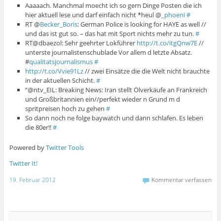
Aaaaach. Manchmal moecht ich so gern Dinge Posten die ich
hier aktuell lese und darf einfach nicht *heul @
_phoeni
#
RT @
Becker_Boris
: German Police is looking for HAYE as well //
und das ist gut so. – das hat mit Sport nichts mehr zu tun.
#
RT@dbaezol: Sehr geehrter Lokführer
http://t.co/itgQnw7E
//
unterste journalistenschublade Vor allem d letzte Absatz.
#
qualitatsjournalismus
#
http://t.co/Vvie91Lz
// zwei Einsätze die die Welt nicht brauchte
in der aktuellen Schicht.
#
“@ntv_EIL: Breaking News: Iran stellt Ölverkäufe an Frankreich
und Großbritannien ein//perfekt wieder n Grund m d
spritpreisen hoch zu gehen
#
So dann noch ne folge baywatch und dann schlafen. Es leben
die 80er!!
#
Powered by
Twitter Tools
Twitter It!
19. Februar 2012
Kommentar verfassen