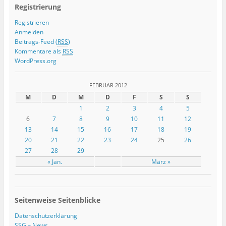
Registrierung
Registrieren
Anmelden
Beitrags-Feed (
RSS
)
Kommentare als
RSS
WordPress.org
FEBRUAR 2012
M
D
M
D
F
S
S
1
2
3
4
5
6
7
8
9
10
11
12
13
14
15
16
17
18
19
20
21
22
23
24
25
26
27
28
29
« Jan.
März »
Seitenweise Seitenblicke
Datenschutzerklärung
SSG – News