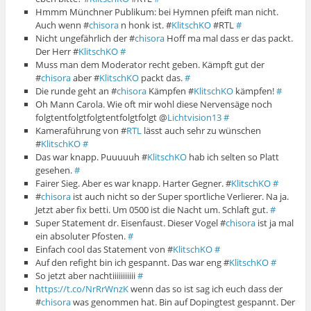
Hmmm Münchner Publikum: bei Hymnen pfeift man nicht.
Auch wenn #
chisora
n honk ist. #
KlitschKO
#RTL
#
Nicht ungefährlich der #
chisora
Hoff ma mal dass er das packt.
Der Herr #
KlitschKO
#
Muss man dem Moderator recht geben. Kämpft gut der
#
chisora
aber #
KlitschKO
packt das.
#
Die runde geht an #
chisora
Kämpfen #
KlitschKO
kämpfen!
#
Oh Mann Carola. Wie oft mir wohl diese Nervensäge noch
folgtentfolgtfolgtentfolgtfolgt @
Lichtvision13
#
Kameraführung von #
RTL
lässt auch sehr zu wünschen
#
KlitschKO
#
Das war knapp. Puuuuuh #
KlitschKO
hab ich selten so Platt
gesehen.
#
Fairer Sieg. Aber es war knapp. Harter Gegner. #
KlitschKO
#
#
chisora
ist auch nicht so der Super sportliche Verlierer. Na ja.
Jetzt aber fix betti. Um 0500 ist die Nacht um. Schlaft gut.
#
Super Statement dr. Eisenfaust. Dieser Vogel #
chisora
ist ja mal
ein absoluter Pfosten.
#
Einfach cool das Statement von #
KlitschKO
#
Auf den refight bin ich gespannt. Das war eng #
KlitschKO
#
So jetzt aber nachtiiiiiiiiiii
#
https://t.co/NrRrWnzK
wenn das so ist sag ich euch dass der
#
chisora
was genommen hat. Bin auf Dopingtest gespannt. Der