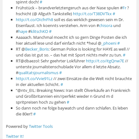
spinnt doch!
#
Frühstück – brandverletztengeruch aus der Nase spulen #
Fr
?
hschicht (@ Allguth Tankstelle)
http://t.co/T38DVTkx
#
http://t.co/OIcfnFh8
soll es das wirklich gewesen sein m Dr.
Eisenfaust. Ich koennts verstehen. Arm von #
chisora
und
#
haye
#
klitschKO
#
Aaaaach. Manchmal moecht ich so gern Dinge Posten die ich
hier aktuell lese und darf einfach nicht *heul @
_phoeni
#
RT @
Becker_Boris
: German Police is looking for HAYE as well //
und das ist gut so. – das hat mit Sport nichts mehr zu tun.
#
RT@dbaezol: Sehr geehrter Lokführer
http://t.co/itgQnw7E
//
unterste journalistenschublade Vor allem d letzte Absatz.
#
qualitatsjournalismus
#
http://t.co/Vvie91Lz
// zwei Einsätze die die Welt nicht brauchte
in der aktuellen Schicht.
#
“@ntv_EIL: Breaking News: Iran stellt Ölverkäufe an Frankreich
und Großbritannien ein//perfekt wieder n Grund m d
spritpreisen hoch zu gehen
#
So dann noch ne folge baywatch und dann schlafen. Es leben
die 80er!!
#
Powered by
Twitter Tools
Twitter It!