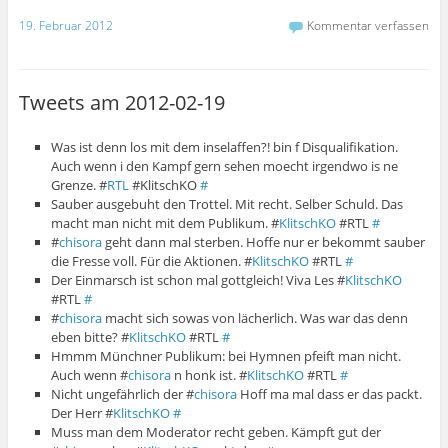
19. Februar 2012
Kommentar verfassen
Tweets am 2012-02-19
Was ist denn los mit dem inselaffen?! bin f Disqualifikation.
Auch wenn i den Kampf gern sehen moecht irgendwo is ne
Grenze. #
RTL
#KlitschKO
#
Sauber ausgebuht den Trottel. Mit recht. Selber Schuld. Das
macht man nicht mit dem Publikum. #
KlitschKO
#RTL
#
#
chisora
geht dann mal sterben. Hoffe nur er bekommt sauber
die Fresse voll. Für die Aktionen. #
KlitschKO
#RTL
#
Der Einmarsch ist schon mal gottgleich! Viva Les #
KlitschKO
#RTL
#
#
chisora
macht sich sowas von lächerlich. Was war das denn
eben bitte? #
KlitschKO
#RTL
#
Hmmm Münchner Publikum: bei Hymnen pfeift man nicht.
Auch wenn #
chisora
n honk ist. #
KlitschKO
#RTL
#
Nicht ungefährlich der #
chisora
Hoff ma mal dass er das packt.
Der Herr #
KlitschKO
#
Muss man dem Moderator recht geben. Kämpft gut der