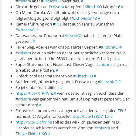
#
chisora
aber #
KlitschKO
packt das.
#
Die runde geht an #
chisora
Kämpfen #
KlitschKO
kämpfen!
#
Oh Mann Carola. Wie oft mir wohl diese Nervensäge noch
folgtentfolgtfolgtentfolgtfolgt @
Lichtvision13
#
Kameraführung von #
RTL
lässt auch sehr zu wünschen
#
KlitschKO
#
Das war knapp. Puuuuuh #
KlitschKO
hab ich selten so Platt
gesehen.
#
Fairer Sieg. Aber es war knapp. Harter Gegner. #
KlitschKO
#
#
chisora
ist auch nicht so der Super sportliche Verlierer. Na ja.
Jetzt aber fix betti. Um 0500 ist die Nacht um. Schlaft gut.
#
Super Statement dr. Eisenfaust. Dieser Vogel #
chisora
ist ja mal
ein absoluter Pfosten.
#
Einfach cool das Statement von #
KlitschKO
#
Auf den refight bin ich gespannt. Das war eng #
KlitschKO
#
So jetzt aber nachtiiiiiiiiiii
#
https://t.co/NrRrWnzK
wenn das so ist sag ich euch dass der
#
chisora
was genommen hat. Bin auf Dopingtest gespannt. Der
spinnt doch!
#
Frühstück – brandverletztengeruch aus der Nase spulen #
Fr
?
hschicht (@ Allguth Tankstelle)
http://t.co/T38DVTkx
#
http://t.co/OIcfnFh8
soll es das wirklich gewesen sein m Dr.
Eisenfaust. Ich koennts verstehen. Arm von #
chisora
und
#
haye
#
klitschKO
#