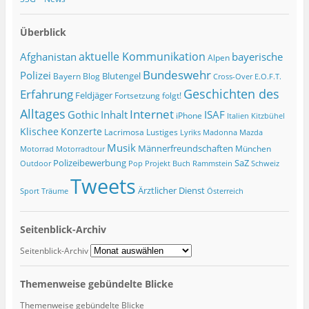
Überblick
Afghanistan
aktuelle Kommunikation
bayerische
Alpen
Bundeswehr
Polizei
Blutengel
Bayern
Blog
Cross-Over
E.O.F.T.
Geschichten des
Erfahrung
Feldjäger
Fortsetzung folgt!
Alltages
Internet
ISAF
Gothic
Inhalt
iPhone
Italien
Kitzbühel
Klischee
Konzerte
Lacrimosa
Lustiges
Lyriks
Madonna
Mazda
Musik
Männerfreundschaften
München
Motorrad
Motorradtour
Polizeibewerbung
SaZ
Outdoor
Pop
Projekt Buch
Rammstein
Schweiz
Tweets
Ärztlicher Dienst
Sport
Träume
Österreich
Seitenblick-Archiv
Seitenblick-Archiv
Themenweise gebündelte Blicke
Themenweise gebündelte Blicke