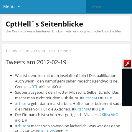
Menü
CptHell´s Seitenblicke
Die Welt aus verschiedenen Blickwinkeln und unglaubliche Geschichten
ARCHIV FÜR DEN TAG
19. FEBRUAR 2012
Tweets am 2012-02-19
Was ist denn los mit dem inselaffen?! bin f Disqualifikation.
Auch wenn i den Kampf gern sehen moecht irgendwo is ne
Grenze. #
RTL
#KlitschKO
#
Sauber ausgebuht den Trottel. Mit recht. Selber Schuld. Das
macht man nicht mit dem Publikum. #
KlitschKO
#RTL
#
#
chisora
geht dann mal sterben. Hoffe nur er bekommt sauber
die Fresse voll. Für die Aktionen. #
KlitschKO
#RTL
#
Der Einmarsch ist schon mal gottgleich! Viva Les #
KlitschKO
#RTL
#
#
chisora
macht sich sowas von lächerlich. Was war das denn
eben bitte? #
KlitschKO
#RTL
#