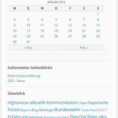
JANUAR 2012
M
D
M
D
F
S
S
1
2
3
4
5
6
7
8
9
10
11
12
13
14
15
16
17
18
19
20
21
22
23
24
25
26
27
28
29
30
31
« Dez.
Feb. »
Seitenweise Seitenblicke
Datenschutzerklärung
SSG – News
Überblick
Afghanistan
aktuelle Kommunikation
bayerische
Alpen
Bundeswehr
Polizei
Blutengel
Bayern
Blog
Cross-Over
E.O.F.T.
Geschichten des
Erfahrung
Feldjäger
Fortsetzung folgt!