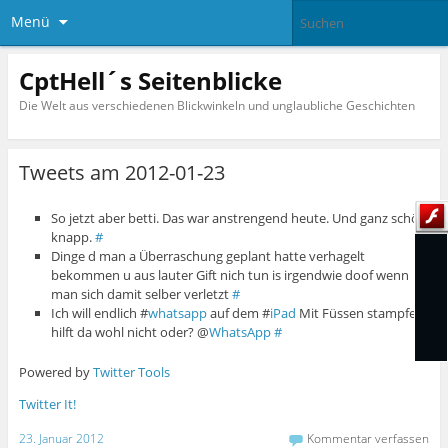
Menü
CptHell´s Seitenblicke
Die Welt aus verschiedenen Blickwinkeln und unglaubliche Geschichten
Tweets am 2012-01-23
So jetzt aber betti. Das war anstrengend heute. Und ganz schön
knapp.
#
Dinge d man a Überraschung geplant hatte verhagelt
bekommen u aus lauter Gift nich tun is irgendwie doof wenn
man sich damit selber verletzt
#
Ich will endlich #
whatsapp
auf dem #
iPad
Mit Füssen stampfen
hilft da wohl nicht oder? @
WhatsApp
#
Powered by
Twitter Tools
Twitter It!
23. Januar 2012
Kommentar verfassen