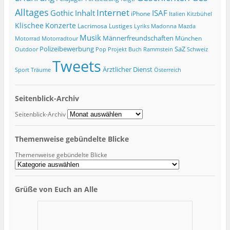
Alltages
Internet
ISAF
Gothic
Inhalt
iPhone
Italien
Kitzbühel
Klischee
Konzerte
Lacrimosa
Lustiges
Lyriks
Madonna
Mazda
Musik
Männerfreundschaften
München
Motorrad
Motorradtour
Polizeibewerbung
SaZ
Outdoor
Pop
Projekt Buch
Rammstein
Schweiz
Tweets
Ärztlicher Dienst
Sport
Träume
Österreich
Seitenblick-Archiv
Seitenblick-Archiv
Themenweise gebündelte Blicke
Themenweise gebündelte Blicke
Grüße von Euch an Alle