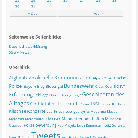
23
24
25
26
27
28
29
30
31
« Dez.
Feb. »
Seitenweise Seitenblicke
Datenschutzerklärung
SSG – News
Überblick
Afghanistan
aktuelle Kommunikation
bayerische
Alpen
Bundeswehr
Polizei
Blutengel
Bayern
Blog
Cross-Over
E.O.F.T.
Geschichten des
Erfahrung
Feldjäger
Fortsetzung folgt!
Alltages
Internet
ISAF
Gothic
Inhalt
iPhone
Italien
Kitzbühel
Klischee
Konzerte
Lacrimosa
Lustiges
Lyriks
Madonna
Mazda
Musik
Männerfreundschaften
München
Motorrad
Motorradtour
Polizeibewerbung
SaZ
Outdoor
Pop
Projekt Buch
Rammstein
Schweiz
Tweets
Ärztlicher Dienst
Sport
Träume
Österreich