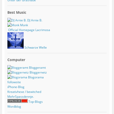
Unter der Grasnabe
Best Music
DJ Arnie B.
Monk
Official Homepage Lacrimosa
Schwarze Welle
Computer
Bloggeramt
Bloggernetz
Blogorama
followsite
iPhone-Blog
Kreativhexe / bewitched
MehrSpassdennje.
Top-Blogs
Wordblog