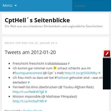
Menü
CptHell´s Seitenblicke
Die Welt aus verschiedenen Blickwinkeln und unglaubliche Geschichten
ARCHIV FÜR DEN TAG
20. JANUAR 2012
Tweets am 2012-01-20
Freischicht freischicht trallalalalaaaaa
#
Ich komm gar nimmer rum
schaut schlecht aus im
#
foursquarecontest
(@ Cpt´s Hell)
http://t.co/gtOGOMby
#
Ich freu mich so dass wir bei #
Netbeat
gehostet sind – was ein
eierladen!
#
Fernweh bis Kino überbrücken (@ Toulou Afghani Rest)
http://t.co/9e6kW7gE
#
Mission impossible (@ Mathäser Filmpalast)
http://t.co/HcNef1RR
#