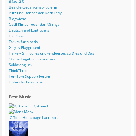
Bäzol 2.0
Bea die Gedankensprudlerin
Blitz und Donner der Dark Lady
Blogwiese
Cecil Kimber oder der N8Engel
Deutschland kontrovers
Die Kuhsel
Forum für Mazda
Gilly´s Playground
Haike – Sinnvolles und -entleertes zu Dies und Das
Online Tagebuch schreiben
Soldatenglück
ThinkThrice
TomTom Support Forum
Unter der Grasnabe
Best Music
DJ Arnie B.
Monk
Official Homepage Lacrimosa