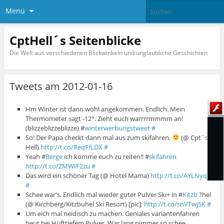
Menü
CptHell´s Seitenblicke
Die Welt aus verschiedenen Blickwinkeln und unglaubliche Geschichten
Tweets am 2012-01-16
Hm Winter ist dann wohl angekommen. Endlich. Mein
Thermometer sagt -12°. Zieht euch warrrrmmmm an!
(blizzeblizzeblizze) #
winterwerbungstweet
#
So! Der Papa checkt dann mal aus zum skifahren.
(@ Cpt´s
Hell)
http://t.co/ReqFfLDX
#
Yeah #
Berge
ich komme euch zu reiten!! #
skifahren
http://t.co/ZMWIF2zu
#
Das wird ein schöner Tag (@ Hotel Mama)
http://t.co/AYLNyqjp
#
Schee war's. Endlich mal wieder guter Pulver Ski+ in #
Kitzb
?hel
(@ Kirchberg/Kitzbuhel Ski Resort) [pic]:
http://t.co/snVTwjSK
#
Um eich mal neidisch zu machen. Geniales variantenfahren
heut bei Hüfttiefem Pulver. War lang nimmer so schee