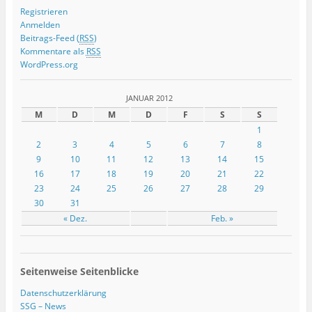
Registrieren
Anmelden
Beitrags-Feed (
RSS
)
Kommentare als
RSS
WordPress.org
JANUAR 2012
M
D
M
D
F
S
S
1
2
3
4
5
6
7
8
9
10
11
12
13
14
15
16
17
18
19
20
21
22
23
24
25
26
27
28
29
30
31
« Dez.
Feb. »
Seitenweise Seitenblicke
Datenschutzerklärung
SSG – News