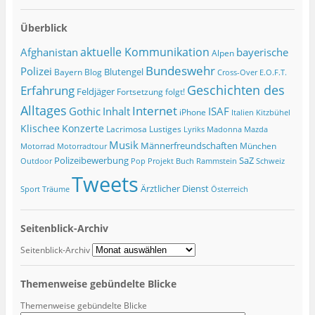
Überblick
Afghanistan
aktuelle Kommunikation
bayerische
Alpen
Bundeswehr
Polizei
Blutengel
Bayern
Blog
Cross-Over
E.O.F.T.
Geschichten des
Erfahrung
Feldjäger
Fortsetzung folgt!
Alltages
Internet
ISAF
Gothic
Inhalt
iPhone
Italien
Kitzbühel
Klischee
Konzerte
Lacrimosa
Lustiges
Lyriks
Madonna
Mazda
Musik
Männerfreundschaften
München
Motorrad
Motorradtour
Polizeibewerbung
SaZ
Outdoor
Pop
Projekt Buch
Rammstein
Schweiz
Tweets
Ärztlicher Dienst
Sport
Träume
Österreich
Seitenblick-Archiv
Seitenblick-Archiv
Themenweise gebündelte Blicke
Themenweise gebündelte Blicke