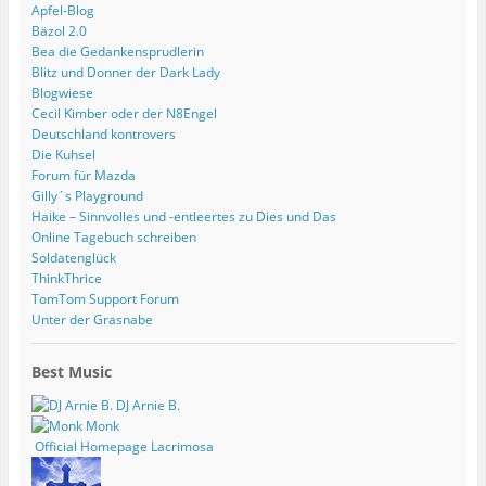
Apfel-Blog
Bäzol 2.0
Bea die Gedankensprudlerin
Blitz und Donner der Dark Lady
Blogwiese
Cecil Kimber oder der N8Engel
Deutschland kontrovers
Die Kuhsel
Forum für Mazda
Gilly´s Playground
Haike – Sinnvolles und -entleertes zu Dies und Das
Online Tagebuch schreiben
Soldatenglück
ThinkThrice
TomTom Support Forum
Unter der Grasnabe
Best Music
DJ Arnie B.
Monk
Official Homepage Lacrimosa