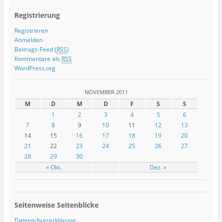
Registrierung
Registrieren
Anmelden
Beitrags-Feed (
RSS
)
Kommentare als
RSS
WordPress.org
NOVEMBER 2011
M
D
M
D
F
S
S
1
2
3
4
5
6
7
8
9
10
11
12
13
14
15
16
17
18
19
20
21
22
23
24
25
26
27
28
29
30
« Okt.
Dez. »
Seitenweise Seitenblicke
Datenschutzerklärung