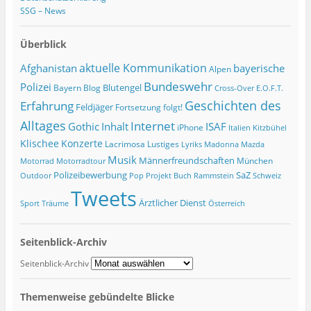
SSG – News
Überblick
Afghanistan
aktuelle Kommunikation
bayerische
Alpen
Bundeswehr
Polizei
Blutengel
Bayern
Blog
Cross-Over
E.O.F.T.
Geschichten des
Erfahrung
Feldjäger
Fortsetzung folgt!
Alltages
Internet
ISAF
Gothic
Inhalt
iPhone
Italien
Kitzbühel
Klischee
Konzerte
Lacrimosa
Lustiges
Lyriks
Madonna
Mazda
Musik
Männerfreundschaften
München
Motorrad
Motorradtour
Polizeibewerbung
SaZ
Outdoor
Pop
Projekt Buch
Rammstein
Schweiz
Tweets
Ärztlicher Dienst
Sport
Träume
Österreich
Seitenblick-Archiv
Seitenblick-Archiv
Themenweise gebündelte Blicke