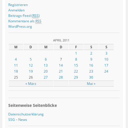
Registrieren
Anmelden
Beitrags-Feed (
RSS
)
Kommentare als
RSS
WordPress.org
APRIL 2011
M
D
M
D
F
S
S
1
2
3
4
5
6
7
8
9
10
11
12
13
14
15
16
17
18
19
20
21
22
23
24
25
26
27
28
29
30
« März
Mai »
Seitenweise Seitenblicke
Datenschutzerklärung
SSG – News