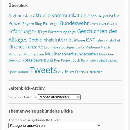
Überblick
Afghanistan
aktuelle Kommunikation
bayerische
Alpen
Bundeswehr
Polizei
Blutengel
Bayern
Blog
Cross-Over
E.O.F.T.
Geschichten des
Erfahrung
Feldjäger
Fortsetzung folgt!
Alltages
Internet
ISAF
Gothic
Inhalt
iPhone
Italien
Kitzbühel
Klischee
Konzerte
Lacrimosa
Lustiges
Lyriks
Madonna
Mazda
Musik
Männerfreundschaften
München
Motorrad
Motorradtour
Polizeibewerbung
SaZ
Outdoor
Pop
Projekt Buch
Rammstein
Schweiz
Tweets
Ärztlicher Dienst
Sport
Träume
Österreich
Seitenblick-Archiv
Seitenblick-Archiv
Themenweise gebündelte Blicke
Themenweise gebündelte Blicke