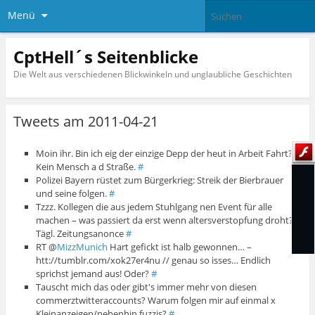
Menü
CptHell´s Seitenblicke
Die Welt aus verschiedenen Blickwinkeln und unglaubliche Geschichten
Tweets am 2011-04-21
Moin ihr. Bin ich eig der einzige Depp der heut in Arbeit Fahrt?
Kein Mensch a d Straße.
#
Polizei Bayern rüstet zum Bürgerkrieg: Streik der Bierbrauer
und seine folgen.
#
Tzzz. Kollegen die aus jedem Stuhlgang nen Event für alle
machen – was passiert da erst wenn altersverstopfung droht?
Tägl. Zeitungsanonce
#
RT @
MizzMunich
Hart gefickt ist halb gewonnen… –
htt://tumblr.com/xok27er4nu // genau so isses… Endlich
sprichst jemand aus! Oder?
#
Tauscht mich das oder gibt's immer mehr von diesen
commerztwitteraccounts? Warum folgen mir auf einmal x
Kleinanzeigen/nebenhin fuzzis?
#