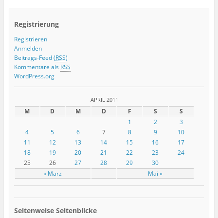
Registrierung
Registrieren
Anmelden
Beitrags-Feed (
RSS
)
Kommentare als
RSS
WordPress.org
APRIL 2011
M
D
M
D
F
S
S
1
2
3
4
5
6
7
8
9
10
11
12
13
14
15
16
17
18
19
20
21
22
23
24
25
26
27
28
29
30
« März
Mai »
Seitenweise Seitenblicke