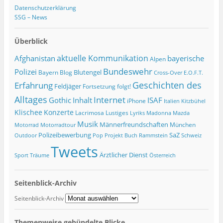
Datenschutzerklärung
SSG – News
Überblick
Afghanistan
aktuelle Kommunikation
bayerische
Alpen
Bundeswehr
Polizei
Blutengel
Bayern
Blog
Cross-Over
E.O.F.T.
Geschichten des
Erfahrung
Feldjäger
Fortsetzung folgt!
Alltages
Internet
ISAF
Gothic
Inhalt
iPhone
Italien
Kitzbühel
Klischee
Konzerte
Lacrimosa
Lustiges
Lyriks
Madonna
Mazda
Musik
Männerfreundschaften
München
Motorrad
Motorradtour
Polizeibewerbung
SaZ
Outdoor
Pop
Projekt Buch
Rammstein
Schweiz
Tweets
Ärztlicher Dienst
Sport
Träume
Österreich
Seitenblick-Archiv
Seitenblick-Archiv
Themenweise gebündelte Blicke