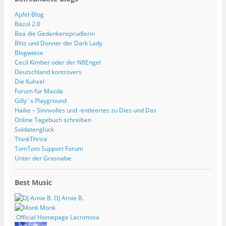
Apfel-Blog
Bäzol 2.0
Bea die Gedankensprudlerin
Blitz und Donner der Dark Lady
Blogwiese
Cecil Kimber oder der N8Engel
Deutschland kontrovers
Die Kuhsel
Forum für Mazda
Gilly´s Playground
Haike – Sinnvolles und -entleertes zu Dies und Das
Online Tagebuch schreiben
Soldatenglück
ThinkThrice
TomTom Support Forum
Unter der Grasnabe
Best Music
DJ Arnie B.
Monk
Official Homepage Lacrimosa