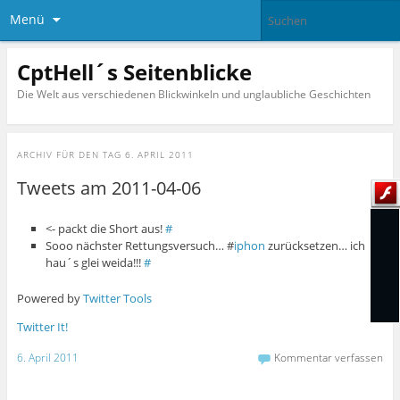
Menü
CptHell´s Seitenblicke
Die Welt aus verschiedenen Blickwinkeln und unglaubliche Geschichten
ARCHIV FÜR DEN TAG
6. APRIL 2011
Tweets am 2011-04-06
<- packt die Short aus!
#
Sooo nächster Rettungsversuch… #
iphon
zurücksetzen… ich
hau´s glei weida!!!
#
Powered by
Twitter Tools
Twitter It!
6. April 2011
Kommentar verfassen