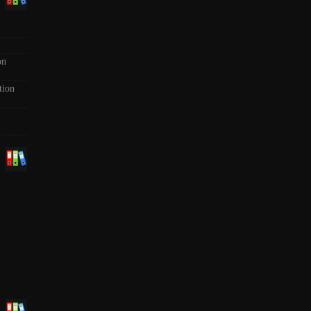
on
tion