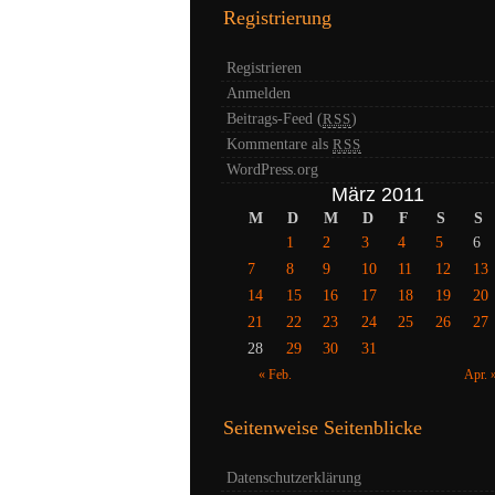
Registrierung
Registrieren
Anmelden
Beitrags-Feed (
)
RSS
Kommentare als
RSS
WordPress.org
März 2011
M
D
M
D
F
S
S
1
2
3
4
5
6
7
8
9
10
11
12
13
14
15
16
17
18
19
20
21
22
23
24
25
26
27
28
29
30
31
« Feb.
Apr. 
Seitenweise Seitenblicke
Datenschutzerklärung