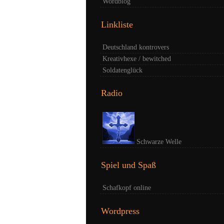
Wordblog
Linkliste
Deutschland kontrovers
Kreativhexe / bewitched
Soldatenglück
Radio
Schwarze Welle
Spiel und Spaß
Schafkopf online
Wordpress