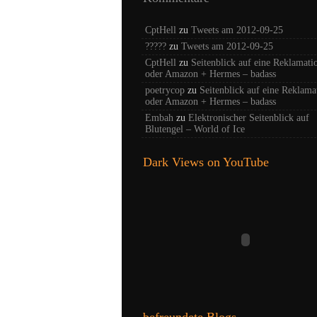
CptHell
zu
Tweets am 2012-09-25
?????
zu
Tweets am 2012-09-25
CptHell
zu
Seitenblick auf eine Reklamati
oder Amazon + Hermes – badass
poetrycop
zu
Seitenblick auf eine Reklama
oder Amazon + Hermes – badass
Embah
zu
Elektronischer Seitenblick auf
Blutengel – World of Ice
Dark Views on YouTube
befreundete Blogs