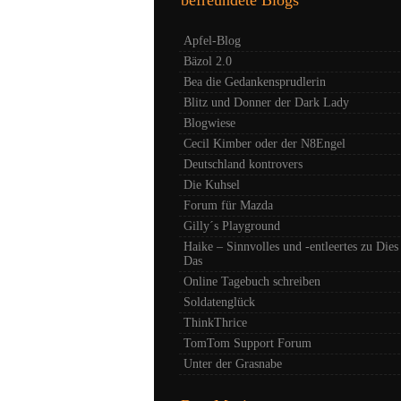
Apfel-Blog
Bäzol 2.0
Bea die Gedankensprudlerin
Blitz und Donner der Dark Lady
Blogwiese
Cecil Kimber oder der N8Engel
Deutschland kontrovers
Die Kuhsel
Forum für Mazda
Gilly´s Playground
Haike – Sinnvolles und -entleertes zu Dies
Das
Online Tagebuch schreiben
Soldatenglück
ThinkThrice
TomTom Support Forum
Unter der Grasnabe