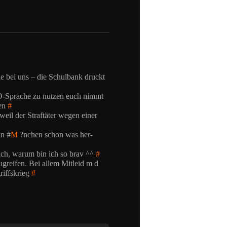
e bei uns – die Schulbank druckt
LD-Sprache zu nutzen euch nimmt
fen
#
weil der Straftäter wegen einer
hn #
M
?nchen schon was her-
ch, warum bin ich so brav ^^
#
greifen. Bei allem Mitleid m d
iffskrieg
#