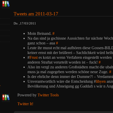
Tweets am 2011-03-17
Do. ,17/03/2011
Moin Beinand.
#
Na das sind ja gschissne Aussichten fur nächste Woch
ganz schon – aua
#
Leute ihr musst echt mal aufhören diese Gossen-BI
keiner ernst mit der brüllerei – Sachlichkeit würd hel
#
Frust
es kotzt an wenn Verfahren eingestellt werden 
anderen Straftat verurteilt worden ist – fuck!
#
Also im vergl zu anderen Großstädten macht die uba
muss ja mal zugegeben werden schöne neue Zuge.
#
Is der ehrliche denn immer der Dumme?! – Verdammi
Unverantwortlich wäre die Entscheidung #
libyen
anzu
»
Bevölkerung und Abneigung gg Gaddafi s wär n Angr
Powered by
Twitter Tools
Twitter It!