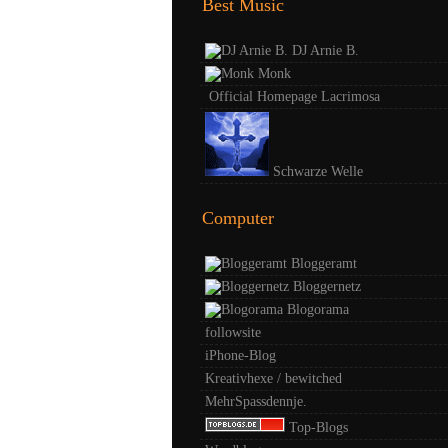
Best Music
DJ Arnie B.
Monk
Official Homepage Lacrimosa
Schwarze Welle
Computer
Bloggeramt
Bloggernetz
Blogorama
followsite
iPhone-Blog
Kreativhexe / bewitched
MehrSpassdennje.
Top-Blogs