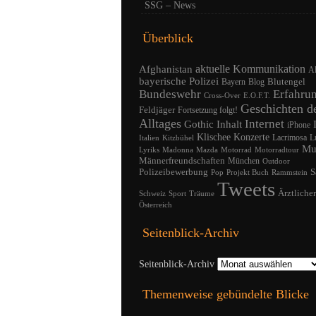
SSG – News
Überblick
Afghanistan
aktuelle Kommunikation
A
bayerische Polizei
Blutengel
Bayern
Blog
Bundeswehr
Erfahru
Cross-Over
E.O.F.T.
Geschichten d
Feldjäger
Fortsetzung folgt!
Alltages
Internet
Gothic
Inhalt
iPhone
Klischee
Konzerte
Lacrimosa
L
Italien
Kitzbühel
Mu
Lyriks
Madonna
Mazda
Motorrad
Motorradtour
Männerfreundschaften
München
Outdoor
Polizeibewerbung
S
Pop
Projekt Buch
Rammstein
Tweets
Ärztliche
Schweiz
Sport
Träume
Österreich
Seitenblick-Archiv
Seitenblick-Archiv
Themenweise gebündelte Blicke