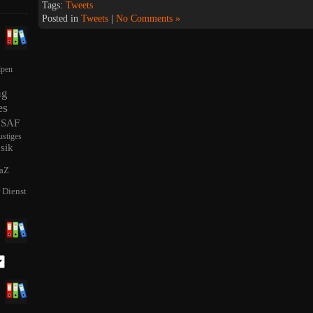
Tags:
Tweets
Posted in
Tweets
|
No Comments »
lpen
ng
es
ISAF
ustiges
sik
aZ
r Dienst