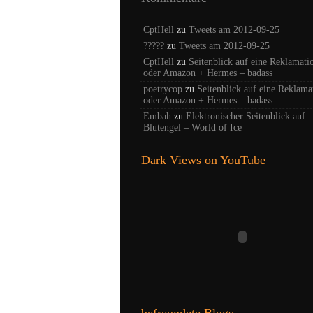
CptHell
zu
Tweets am 2012-09-25
?????
zu
Tweets am 2012-09-25
CptHell
zu
Seitenblick auf eine Reklamati
oder Amazon + Hermes – badass
poetrycop
zu
Seitenblick auf eine Reklama
oder Amazon + Hermes – badass
Embah
zu
Elektronischer Seitenblick auf
Blutengel – World of Ice
Dark Views on YouTube
befreundete Blogs