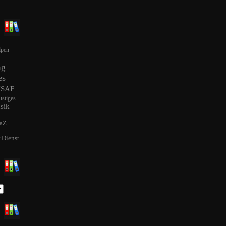
lpen
ng
es
ISAF
ustiges
sik
aZ
r Dienst