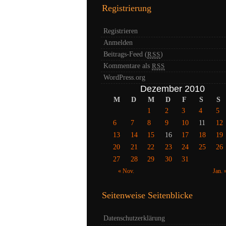
Registrierung
Registrieren
Anmelden
Beitrags-Feed (
)
RSS
Kommentare als
RSS
WordPress.org
Dezember 2010
M
D
M
D
F
S
S
1
2
3
4
5
6
7
8
9
10
11
12
13
14
15
16
17
18
19
20
21
22
23
24
25
26
27
28
29
30
31
« Nov.
Jan. 
Seitenweise Seitenblicke
Datenschutzerklärung