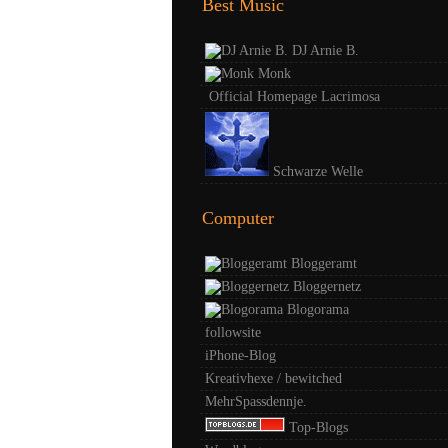
Best Music
DJ Arnie B.
Monk
Official Homepage Lacrimosa
Schwarze Welle
Computer
Bloggeramt
Bloggernetz
Blogorama
followsite
iPhone-Blog
Kreativhexe / bewitched
MehrSpassdennje.
Top-Blogs