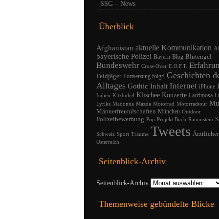
SSG – News
Überblick
Afghanistan
aktuelle Kommunikation
A
bayerische Polizei
Blutengel
Bayern
Blog
Bundeswehr
Erfahru
Cross-Over
E.O.F.T.
Geschichten d
Feldjäger
Fortsetzung folgt!
Alltages
Internet
Gothic
Inhalt
iPhone
Klischee
Konzerte
Lacrimosa
L
Italien
Kitzbühel
Mu
Lyriks
Madonna
Mazda
Motorrad
Motorradtour
Männerfreundschaften
München
Outdoor
Polizeibewerbung
S
Pop
Projekt Buch
Rammstein
Tweets
Ärztliche
Schweiz
Sport
Träume
Österreich
Seitenblick-Archiv
Seitenblick-Archiv
Themenweise gebündelte Blicke