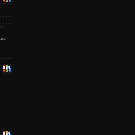
on
tion