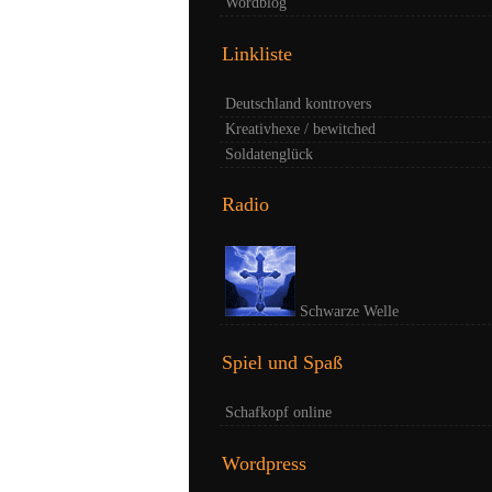
Wordblog
Linkliste
Deutschland kontrovers
Kreativhexe / bewitched
Soldatenglück
Radio
Schwarze Welle
Spiel und Spaß
Schafkopf online
Wordpress