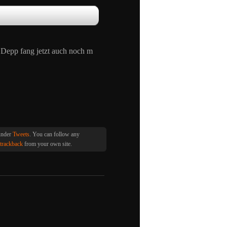
 Depp fang jetzt auch noch m
 under
Tweets
. You can follow any
trackback
from your own site.