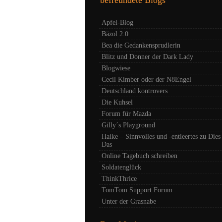
Apfel-Blog
Bäzol 2.0
Bea die Gedankensprudlerin
Blitz und Donner der Dark Lady
Blogwiese
Cecil Kimber oder der N8Engel
Deutschland kontrovers
Die Kuhsel
Forum für Mazda
Gilly´s Playground
Haike – Sinnvolles und -entleertes zu Dies
Das
Online Tagebuch schreiben
Soldatenglück
ThinkThrice
TomTom Support Forum
Unter der Grasnabe