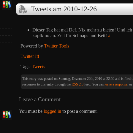
Tweets am 2010-12-26
Dieser Tag hat mal Def. Nix mehr zu bieten! Und ich
kopfkino an. Zeit für Schnaps und Bett!
#
Powered by
Twitter Tools
Twitter It!
Tags:
Tweets
This entry was posted on Sonntag, Dezember 26th, 2010 at 22:59 and is filed
responses to this entry through the
RSS 2.0
feed. You can
leave a response
, or
Leave a Comment
»
You must be
logged in
to post a comment.