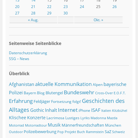
13
14
15
16
17
18
19
20
21
22
23
24
25
26
27
28
29
30
« Aug.
Okt. »
Seitenweise Seitenblicke
Datenschutzerklärung
SSG – News
Überblick
Afghanistan
aktuelle Kommunikation
bayerische
Alpen
Bundeswehr
Polizei
Blutengel
Bayern
Blog
Cross-Over
E.O.F.T.
Geschichten des
Erfahrung
Feldjäger
Fortsetzung folgt!
Alltages
Internet
ISAF
Gothic
Inhalt
iPhone
Italien
Kitzbühel
Klischee
Konzerte
Lacrimosa
Lustiges
Lyriks
Madonna
Mazda
Musik
Männerfreundschaften
München
Motorrad
Motorradtour
Polizeibewerbung
SaZ
Outdoor
Pop
Projekt Buch
Rammstein
Schweiz