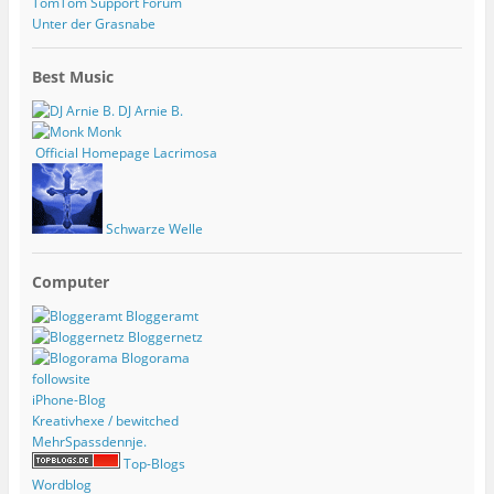
TomTom Support Forum
Unter der Grasnabe
Best Music
DJ Arnie B.
Monk
Official Homepage Lacrimosa
Schwarze Welle
Computer
Bloggeramt
Bloggernetz
Blogorama
followsite
iPhone-Blog
Kreativhexe / bewitched
MehrSpassdennje.
Top-Blogs
Wordblog