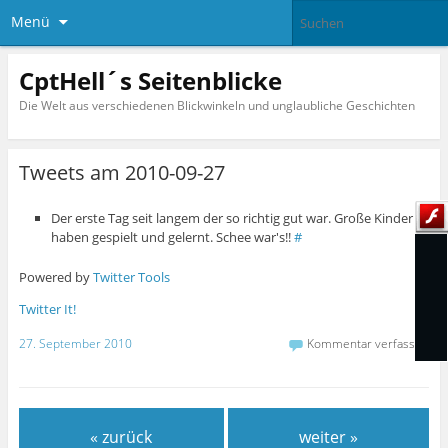
Menü
CptHell´s Seitenblicke
Die Welt aus verschiedenen Blickwinkeln und unglaubliche Geschichten
Tweets am 2010-09-27
Der erste Tag seit langem der so richtig gut war. Große Kinder
haben gespielt und gelernt. Schee war's!!
#
Powered by
Twitter Tools
Twitter It!
27. September 2010
Kommentar verfassen
« zurück
weiter »