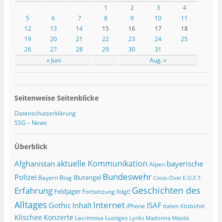
1
2
3
4
5
6
7
8
9
10
11
12
13
14
15
16
17
18
19
20
21
22
23
24
25
26
27
28
29
30
31
« Juni
Aug. »
Seitenweise Seitenblicke
Datenschutzerklärung
SSG – News
Überblick
Afghanistan
aktuelle Kommunikation
bayerische
Alpen
Bundeswehr
Polizei
Blutengel
Bayern
Blog
Cross-Over
E.O.F.T.
Geschichten des
Erfahrung
Feldjäger
Fortsetzung folgt!
Alltages
Internet
ISAF
Gothic
Inhalt
iPhone
Italien
Kitzbühel
Klischee
Konzerte
Lacrimosa
Lustiges
Lyriks
Madonna
Mazda