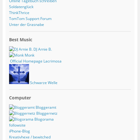
Online Tagebuch schreiben
Soldatenglück
ThinkThrice
TomTom Support Forum
Unter der Grasnabe
Best Music
DJ Arnie B.
Monk
Official Homepage Lacrimosa
Schwarze Welle
Computer
Bloggeramt
Bloggernetz
Blogorama
followsite
iPhone-Blog
Kreativhexe / bewitched