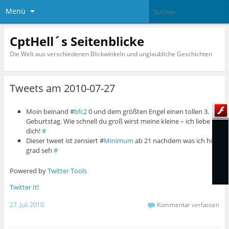
Menü
CptHell´s Seitenblicke
Die Welt aus verschiedenen Blickwinkeln und unglaubliche Geschichten
Tweets am 2010-07-27
Moin beinand #
bfc2
0 und dem größten Engel einen tollen 3.
Geburtstag. Wie schnell du groß wirst meine kleine – ich liebe
dich!
#
Dieser tweet ist zensiert #
Minimum
ab 21 nachdem was ich hier
grad seh
#
Powered by
Twitter Tools
Twitter It!
27. Juli 2010
Kommentar verfassen