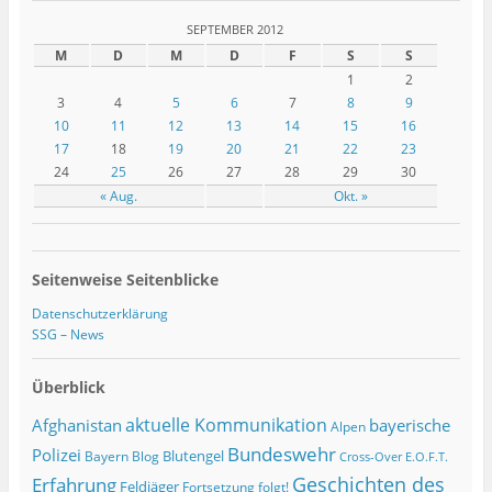
SEPTEMBER 2012
M
D
M
D
F
S
S
1
2
3
4
5
6
7
8
9
10
11
12
13
14
15
16
17
18
19
20
21
22
23
24
25
26
27
28
29
30
« Aug.
Okt. »
Seitenweise Seitenblicke
Datenschutzerklärung
SSG – News
Überblick
Afghanistan
aktuelle Kommunikation
bayerische
Alpen
Bundeswehr
Polizei
Blutengel
Bayern
Blog
Cross-Over
E.O.F.T.
Geschichten des
Erfahrung
Feldjäger
Fortsetzung folgt!