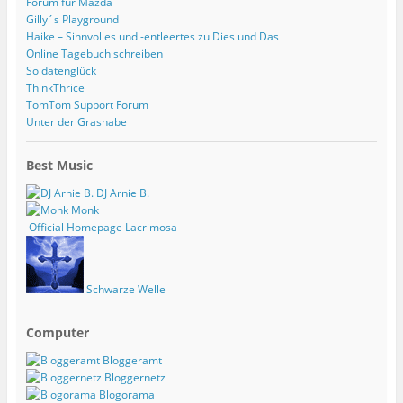
Forum für Mazda
Gilly´s Playground
Haike – Sinnvolles und -entleertes zu Dies und Das
Online Tagebuch schreiben
Soldatenglück
ThinkThrice
TomTom Support Forum
Unter der Grasnabe
Best Music
DJ Arnie B.
Monk
Official Homepage Lacrimosa
Schwarze Welle
Computer
Bloggeramt
Bloggernetz
Blogorama