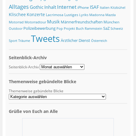
Alltages
Internet
ISAF
Gothic
Inhalt
iPhone
Italien
Kitzbühel
Klischee
Konzerte
Lacrimosa
Lustiges
Lyriks
Madonna
Mazda
Musik
Männerfreundschaften
München
Motorrad
Motorradtour
Polizeibewerbung
SaZ
Outdoor
Pop
Projekt Buch
Rammstein
Schweiz
Tweets
Ärztlicher Dienst
Sport
Träume
Österreich
Seitenblick-Archiv
Seitenblick-Archiv
Themenweise gebündelte Blicke
Themenweise gebündelte Blicke
Grüße von Euch an Alle