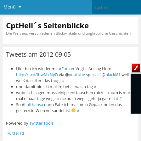
Menü
CptHell´s Seitenblicke
Die Welt aus verschiedenen Blickwinkeln und unglaubliche Geschichten
Tweets am 2012-09-05
Hier bin ich wieder mit #
Funker
Vogt – Arising Hero
http://t.co/IbwMxNyD
via @
youtube
spezial f @
blacki81
weil i
weiß dass ihm das taugt
#
und damit bin ich mal im bett – was n tag
#
wobei ich sagen muss einige enttäuschen mich – kaum is man
mal n paar tage weg, sin se auch weg – geht ja gar nicht
#
So #
Lufthansa
dann Fahr ich mal mein Gepäck holen das
gestern in Wien versandet ist
#
Powered by
Twitter Tools
Twitter It!