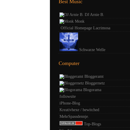
Best Music
DJ Arnie B.
Monk
Official Homepage Lacrimosa
Schwarze Welle
Computer
Bloggeramt
Bloggernetz
Blogorama
followsite
iPhone-Blog
Kreativhexe / bewitched
MehrSpassdennje.
Top-Blogs