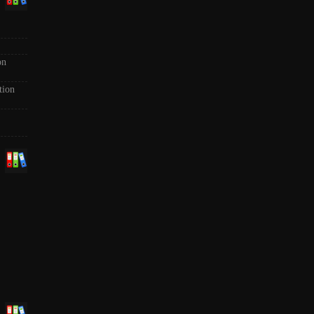
on
tion