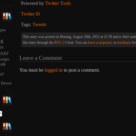
Powered by
Twitter Tools
Twitter It!
Tags:
Tweets
lpen
This entry was posted on Montag, August 20th, 2012 at 21:59 and is filed und
ng
this entry through the
RSS 2.0
feed. You can
leave a response
, or
trackback
fro
es
ISAF
Leave a Comment
ustiges
sik
You must be
logged in
to post a comment.
aZ
r Dienst