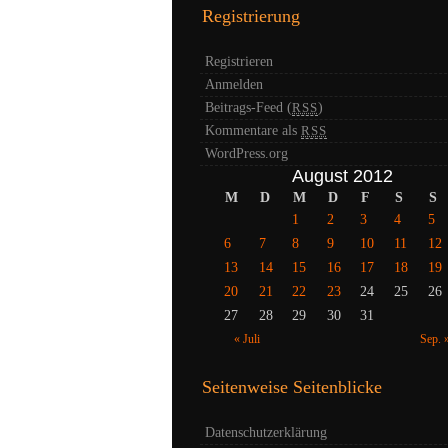
Registrierung
Registrieren
Anmelden
Beitrags-Feed (
)
RSS
Kommentare als
RSS
WordPress.org
August 2012
M
D
M
D
F
S
S
1
2
3
4
5
6
7
8
9
10
11
12
13
14
15
16
17
18
19
20
21
22
23
24
25
26
27
28
29
30
31
« Juli
Sep. 
Seitenweise Seitenblicke
Datenschutzerklärung