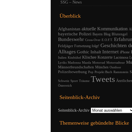
SSG – News
Überblick
Afghanistan
aktuelle Kommunikation
A
bayerische Polizei
Blutengel
Bayern
Blog
Bundeswehr
Erfahru
Cross-Over
E.O.F.T.
Geschichten d
Feldjäger
Fortsetzung folgt!
Alltages
Internet
Gothic
Inhalt
iPhone
Klischee
Konzerte
Lacrimosa
L
Italien
Kitzbühel
Mu
Lyriks
Madonna
Mazda
Motorrad
Motorradtour
Männerfreundschaften
München
Outdoor
Polizeibewerbung
S
Pop
Projekt Buch
Rammstein
Tweets
Ärztliche
Schweiz
Sport
Träume
Österreich
Seitenblick-Archiv
Seitenblick-Archiv
Themenweise gebündelte Blicke