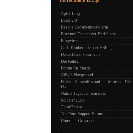
Apfel-Blog
Bäzol 2.0
Bea die Gedankensprudlerin
Blitz und Donner der Dark Lady
Blogwiese
Cecil Kimber oder der N8Engel
Deutschland kontrovers
Die Kuhsel
Forum für Mazda
Gilly´s Playground
Haike – Sinnvolles und -entleertes zu Dies
Das
Online Tagebuch schreiben
Soldatenglück
ThinkThrice
TomTom Support Forum
Unter der Grasnabe