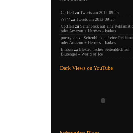
CptHell
zu
Tweets am 2012-09-25
?????
zu
Tweets am 2012-09-25
CptHell
zu
Seitenblick auf eine Reklamati
oder Amazon + Hermes – badass
poetrycop
zu
Seitenblick auf eine Reklama
oder Amazon + Hermes – badass
Embah
zu
Elektronischer Seitenblick auf
Blutengel – World of Ice
Dark Views on YouTube
befreundete Blogs