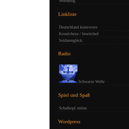
Wordblog
Linkliste
Deutschland kontrovers
Kreativhexe / bewitched
Soldatenglück
Radio
Schwarze Welle
Spiel und Spaß
Schafkopf online
Wordpress