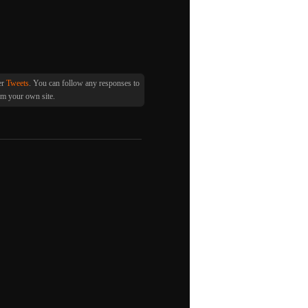
er
Tweets
. You can follow any responses to
m your own site.