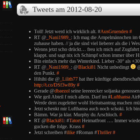
Tweets am 2012-08-20
Toll! Jetzt werd ich wirklich alt. #
AusGruenden
#
RT @
_Nani1989_
: Ich mag die Ampelmännchen im Os
zuhause haben. // ja die sind viel lieberer als die i We
Wenns jetzt scho drückt… freu ich mich auf Zugfahrt
klappt. und sagt nix ich Schimpf schon immer über H
Bin einfach mehr das Winterkind. Lieber -30° als +3
RT @
_Nani1989_
: @
Blacki81
Nicht unbedingt
den Punkt.
#
Hihihi die @
_Lilith77
hat ihre künftige abendbrschaf
http://t.co/DSf3w89y
#
Gerade @
dbaezol
seine leeeeecker soljanka genosse
Wie geil Abteil f mich allein. Darf im #
Lufthansa
AirR
Werde dem zugeleiter wohl Heiratsantrag machen mü
»
Jetzt schenkt mir Lufthansa auch noch schoki. Ich bi
Bämm. War ja klar. Murphy du Arschloch.
#
RT @
Blacki81
: #
Tatort
Heimatfront …. Immer wieder 
gucken die folge. Krass
#
Jetzt schreiben #
ilike
#Roman #
Thriller
#