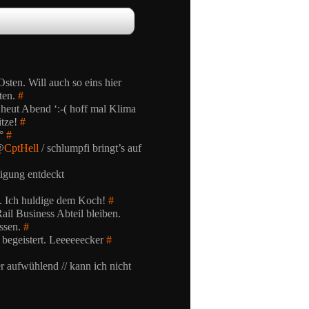
ten. Will auch so eins hier
sten.
#
 heut Abend ‘:-( hoff mal Klima
itze!
#
0°
#
@
CptHell
/ schlumpfi bringt’s auf
tigung entdeckt
n. Ich huldige dem Koch!
#
ail Business Abteil bleiben.
ssen.
#
n begeistert. Leeeeeecker
#
aufwühlend // kann ich nicht