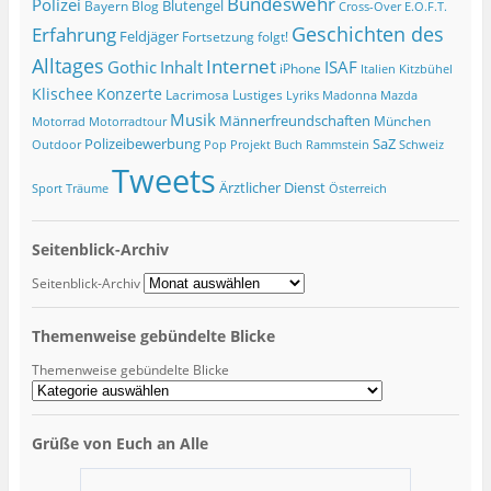
Bundeswehr
Polizei
Blutengel
Bayern
Blog
Cross-Over
E.O.F.T.
Geschichten des
Erfahrung
Feldjäger
Fortsetzung folgt!
Alltages
Internet
ISAF
Gothic
Inhalt
iPhone
Italien
Kitzbühel
Klischee
Konzerte
Lacrimosa
Lustiges
Lyriks
Madonna
Mazda
Musik
Männerfreundschaften
München
Motorrad
Motorradtour
Polizeibewerbung
SaZ
Outdoor
Pop
Projekt Buch
Rammstein
Schweiz
Tweets
Ärztlicher Dienst
Sport
Träume
Österreich
Seitenblick-Archiv
Seitenblick-Archiv
Themenweise gebündelte Blicke
Themenweise gebündelte Blicke
Grüße von Euch an Alle