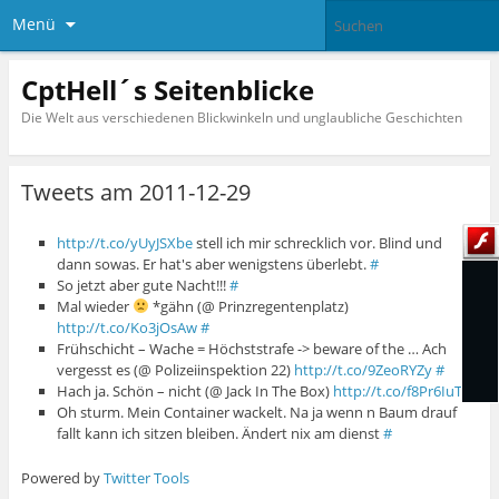
Menü
CptHell´s Seitenblicke
Die Welt aus verschiedenen Blickwinkeln und unglaubliche Geschichten
Tweets am 2011-12-29
http://t.co/yUyJSXbe
stell ich mir schrecklich vor. Blind und
dann sowas. Er hat's aber wenigstens überlebt.
#
So jetzt aber gute Nacht!!!
#
Mal wieder
*gähn (@ Prinzregentenplatz)
http://t.co/Ko3jOsAw
#
Frühschicht – Wache = Höchststrafe -> beware of the … Ach
vergesst es (@ Polizeiinspektion 22)
http://t.co/9ZeoRYZy
#
Hach ja. Schön – nicht (@ Jack In The Box)
http://t.co/f8Pr6IuT
#
Oh sturm. Mein Container wackelt. Na ja wenn n Baum drauf
fallt kann ich sitzen bleiben. Ändert nix am dienst
#
Powered by
Twitter Tools