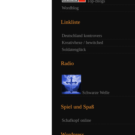
Top-Blogs
Wordblog
Linkliste
Deutschland kontrovers
Kreativhexe / bewitched
Soldatenglück
Radio
Schwarze Welle
Spiel und Spaß
Schafkopf online
Wordpress