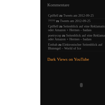
Kommentare
CptHell
zu
Tweets am 2012-09-25
?????
zu
Tweets am 2012-09-25
CptHell
zu
Seitenblick auf eine Reklamati
oder Amazon + Hermes – badass
poetrycop
zu
Seitenblick auf eine Reklama
oder Amazon + Hermes – badass
Embah
zu
Elektronischer Seitenblick auf
Blutengel – World of Ice
Dark Views on YouTube