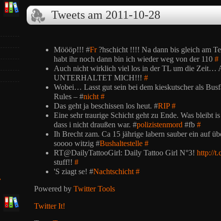
Tweets am 2011-10-28
Möööp!!! #
Fr
?hschicht !!!! Na dann bis gleich am T
habt ihr noch dann bin ich wieder weg von der 110
#
Auch nicht wirklich viel los in der TL um die Z
UNTERHALTET MICH!!!
#
Wobei… Lasst gut sein bei dem kieskutscher als Busf
Rules – #
nicht
#
Das geht ja beschissen los heut. #
RIP
#
Eine sehr traurige Schicht geht zu Ende. Was bleibt 
dass i nicht draußen war. #
polizistenmord
#fb
#
Ih Brecht zam. Ca 15 jährige labern sauber ein auf 
soooo witzig #
Bushaltestelle
#
RT@DailyTattooGirl: Daily Tattoo Girl N°3!
http://
stuff!!
#
'S ziagt se! #
Nachtschicht
#
»
Powered by
Twitter Tools
Twitter It!