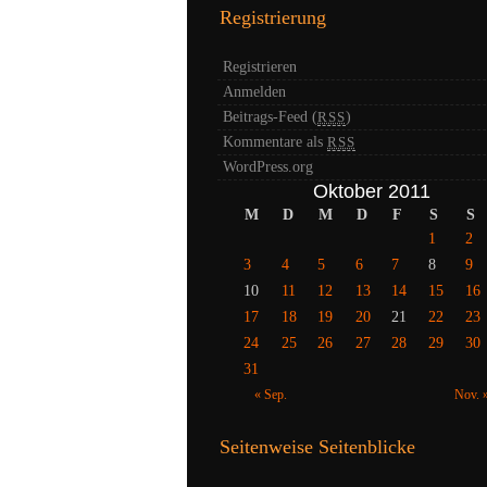
Registrierung
Registrieren
Anmelden
Beitrags-Feed (
)
RSS
Kommentare als
RSS
WordPress.org
Oktober 2011
M
D
M
D
F
S
S
1
2
3
4
5
6
7
8
9
10
11
12
13
14
15
16
17
18
19
20
21
22
23
24
25
26
27
28
29
30
31
« Sep.
Nov. 
Seitenweise Seitenblicke