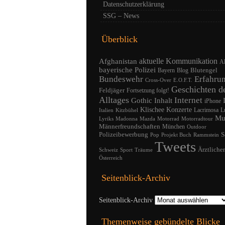
Datenschutzerklärung
SSG – News
Überblick
Afghanistan
aktuelle Kommunikation
A
bayerische Polizei
Blutengel
Bayern
Blog
Bundeswehr
Erfahru
Cross-Over
E.O.F.T.
Geschichten d
Feldjäger
Fortsetzung folgt!
Alltages
Internet
Gothic
Inhalt
iPhone
Klischee
Konzerte
Lacrimosa
L
Italien
Kitzbühel
Mu
Lyriks
Madonna
Mazda
Motorrad
Motorradtour
Männerfreundschaften
München
Outdoor
Polizeibewerbung
S
Pop
Projekt Buch
Rammstein
Tweets
Ärztliche
Schweiz
Sport
Träume
Österreich
Seitenblick-Archiv
Seitenblick-Archiv
Themenweise gebündelte Blicke