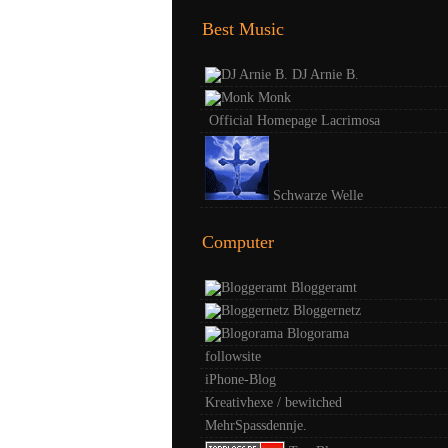
Best Music
DJ Arnie B.
Monk
Official Homepage Lacrimosa
Schwarze Welle
Computer
Bloggeramt
Bloggernetz
Blogorama
followsite
iPhone-Blog
Kreativhexe / bewitched
MehrSpassdennje.