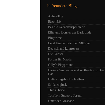
befreundete Blogs
Apfel-Blog
Bäzol 2.0
Bea die Gedankensprudlerin
Blitz und Donner der Dark Lady
Blogwiese
Cecil Kimber oder der N8Engel
Deutschland kontrovers
Die Kuhsel
Forum für Mazda
Gilly´s Playground
Haike – Sinnvolles und -entleertes zu Dies
Das
Online Tagebuch schreiben
Soldatenglück
ThinkThrice
TomTom Support Forum
Unter der Grasnabe