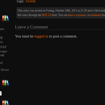
Tags:
Tweets
This entry was posted on Freitag, Oktober 28th, 2011 at 21:59 and is filed un
this entry through the
RSS 2.0
feed. You can
leave a response
, or
trackback
fro
Leave a Comment
lpen
You must be
logged in
to post a comment.
ng
es
ISAF
ustiges
sik
aZ
r Dienst