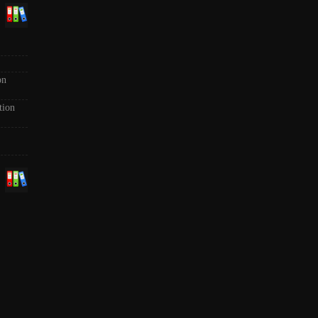
on
tion