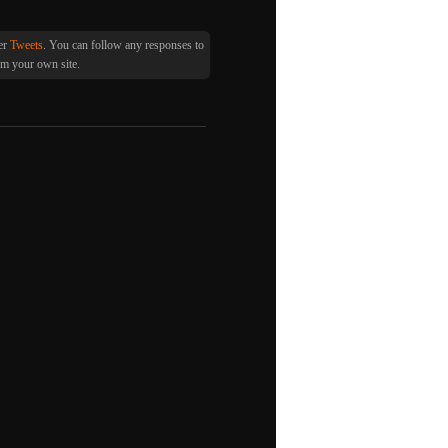
der
Tweets
. You can follow any responses to
m your own site.