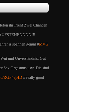
elefon ihr Irren! Zwei Chancen
eit… AUFSTEHENNNN!!!
ahrer is spannen genug #
MVG
is Wut und Unverständnis. Gut
über Sex Orgasmus usw. Die sind
t.co/RGP4ejHD
// really good