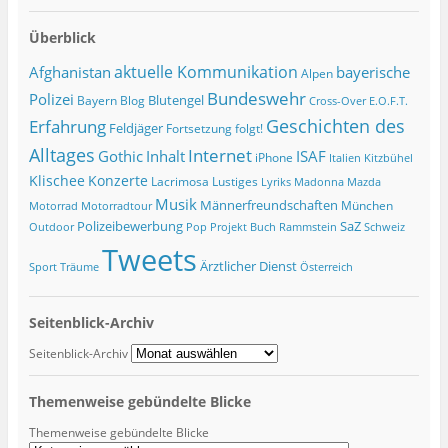
Überblick
Afghanistan
aktuelle Kommunikation
bayerische
Alpen
Bundeswehr
Polizei
Blutengel
Bayern
Blog
Cross-Over
E.O.F.T.
Geschichten des
Erfahrung
Feldjäger
Fortsetzung folgt!
Alltages
Internet
ISAF
Gothic
Inhalt
iPhone
Italien
Kitzbühel
Klischee
Konzerte
Lacrimosa
Lustiges
Lyriks
Madonna
Mazda
Musik
Männerfreundschaften
München
Motorrad
Motorradtour
Polizeibewerbung
SaZ
Outdoor
Pop
Projekt Buch
Rammstein
Schweiz
Tweets
Ärztlicher Dienst
Sport
Träume
Österreich
Seitenblick-Archiv
Seitenblick-Archiv
Themenweise gebündelte Blicke
Themenweise gebündelte Blicke