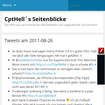
Menü
CptHell´s Seitenblicke
Die Welt aus verschiedenen Blickwinkeln und unglaubliche Geschichten
Tweets am 2011-08-26
So leutz muss mal sagen Harry Potter 3 d is n guter Film. Hab
mir jetzt alle Teile reingezogen. Mir hat's gefallen.
#
Rt @
sueddeutschede
: Aus für bayerisches Kult-Trio: Biermösl
Blosn trennt sich
http://t.co/ZQwf9MM
// das is schade #
fb
#
Das is hart kann der rechtsstaat so versagen wies i bericht
scheint?!
http://t.co/qXAVfHo
#
RT@iphonenews_de: iPhone 5 Konzeptvideo [Clip-Tipp]:
http://t.co/R3Xzd9z
// das wär unglaublich geilo. Glaub i aber
nicht was denkt ihr? #
fb
#
Truderinger südhang is fertig. Des werd a Sauferei in a paar
Monat #
fb
http://t.co/z0jMS6J
#
Jetzt dank tl wieder Chancen im kicktip
ich als Fußball
blinder. Hihi jetzt komm ich von hinten und überhol alle
#