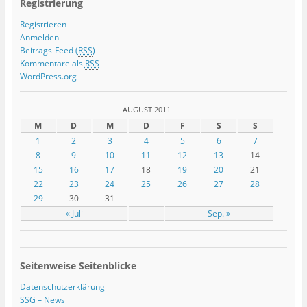
Registrierung
Registrieren
Anmelden
Beitrags-Feed (
RSS
)
Kommentare als
RSS
WordPress.org
AUGUST 2011
M
D
M
D
F
S
S
1
2
3
4
5
6
7
8
9
10
11
12
13
14
15
16
17
18
19
20
21
22
23
24
25
26
27
28
29
30
31
« Juli
Sep. »
Seitenweise Seitenblicke
Datenschutzerklärung
SSG – News