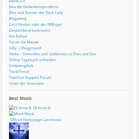
Bäzol 2.0
Bea die Gedankensprudlerin
Blitz und Donner der Dark Lady
Blogwiese
Cecil Kimber oder der N8Engel
Deutschland kontrovers
Die Kuhsel
Forum für Mazda
Gilly´s Playground
Haike – Sinnvolles und -entleertes zu Dies und Das
Online Tagebuch schreiben
Soldatenglück
ThinkThrice
TomTom Support Forum
Unter der Grasnabe
Best Music
DJ Arnie B.
Monk
Official Homepage Lacrimosa