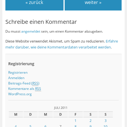
« zurück
weiter »
Schreibe einen Kommentar
Du musst
angemeldet
sein, um einen Kommentar abzugeben.
Diese Website verwendet Akismet, um Spam zu reduzieren.
Erfahre
mehr darüber, wie deine Kommentardaten verarbeitet werden
.
Registrierung
Registrieren
Anmelden
Beitrags-Feed (
RSS
)
Kommentare als
RSS
WordPress.org
JULI 2011
M
D
M
D
F
S
S
1
2
3
4
5
6
7
8
9
10