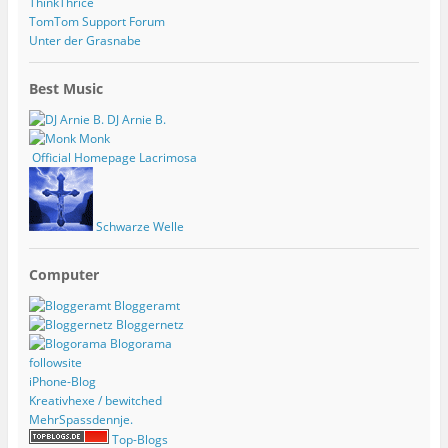
ThinkThrice
TomTom Support Forum
Unter der Grasnabe
Best Music
DJ Arnie B.
Monk
Official Homepage Lacrimosa
Schwarze Welle
Computer
Bloggeramt
Bloggernetz
Blogorama
followsite
iPhone-Blog
Kreativhexe / bewitched
MehrSpassdennje.
Top-Blogs