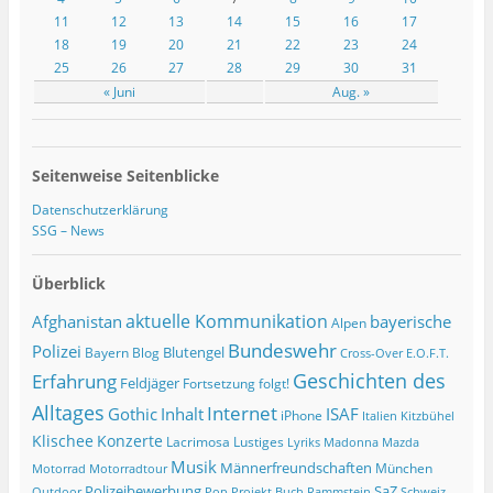
11
12
13
14
15
16
17
18
19
20
21
22
23
24
25
26
27
28
29
30
31
« Juni
Aug. »
Seitenweise Seitenblicke
Datenschutzerklärung
SSG – News
Überblick
Afghanistan
aktuelle Kommunikation
bayerische
Alpen
Bundeswehr
Polizei
Blutengel
Bayern
Blog
Cross-Over
E.O.F.T.
Geschichten des
Erfahrung
Feldjäger
Fortsetzung folgt!
Alltages
Internet
ISAF
Gothic
Inhalt
iPhone
Italien
Kitzbühel
Klischee
Konzerte
Lacrimosa
Lustiges
Lyriks
Madonna
Mazda
Musik
Männerfreundschaften
München
Motorrad
Motorradtour
Polizeibewerbung
SaZ
Outdoor
Pop
Projekt Buch
Rammstein
Schweiz