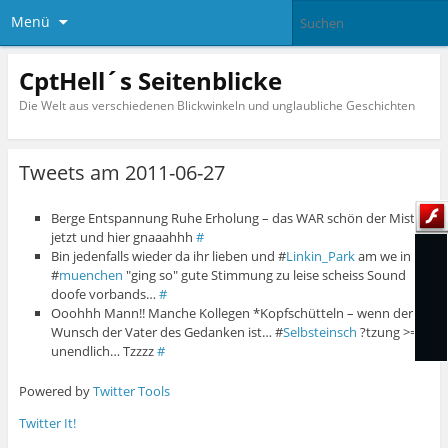
Menü
CptHell´s Seitenblicke
Die Welt aus verschiedenen Blickwinkeln und unglaubliche Geschichten
Tweets am 2011-06-27
Berge Entspannung Ruhe Erholung – das WAR schön der Mist
jetzt und hier gnaaahhh
#
Bin jedenfalls wieder da ihr lieben und #
Linkin_Park
am we in
#
muenchen
"ging so" gute Stimmung zu leise scheiss Sound
doofe vorbands…
#
Ooohhh Mann!! Manche Kollegen *Kopfschütteln – wenn der
Wunsch der Vater des Gedanken ist… #
Selbsteinsch
?tzung >=
unendlich… Tzzzz
#
Powered by
Twitter Tools
Twitter It!