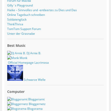
Forum für Mazda
Gilly´s Playground
Haike – Sinnvolles und -entleertes zu Dies und Das
Online Tagebuch schreiben
Soldatenglück
ThinkThrice
TomTom Support Forum
Unter der Grasnabe
Best Music
DJ Arnie B.
Monk
Official Homepage Lacrimosa
Schwarze Welle
Computer
Bloggeramt
Bloggernetz
Blogorama