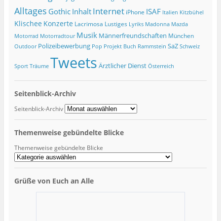
Alltages
Internet
ISAF
Gothic
Inhalt
iPhone
Italien
Kitzbühel
Klischee
Konzerte
Lacrimosa
Lustiges
Lyriks
Madonna
Mazda
Musik
Männerfreundschaften
München
Motorrad
Motorradtour
Polizeibewerbung
SaZ
Outdoor
Pop
Projekt Buch
Rammstein
Schweiz
Tweets
Ärztlicher Dienst
Sport
Träume
Österreich
Seitenblick-Archiv
Seitenblick-Archiv
Themenweise gebündelte Blicke
Themenweise gebündelte Blicke
Grüße von Euch an Alle