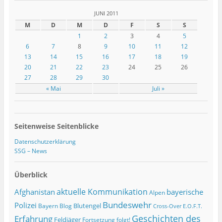
JUNI 2011
M
D
M
D
F
S
S
1
2
3
4
5
6
7
8
9
10
11
12
13
14
15
16
17
18
19
20
21
22
23
24
25
26
27
28
29
30
« Mai
Juli »
Seitenweise Seitenblicke
Datenschutzerklärung
SSG – News
Überblick
Afghanistan
aktuelle Kommunikation
bayerische
Alpen
Bundeswehr
Polizei
Blutengel
Bayern
Blog
Cross-Over
E.O.F.T.
Geschichten des
Erfahrung
Feldjäger
Fortsetzung folgt!