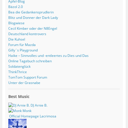
Apfel-Blog
Bäzol 2.0
Bea die Gedankensprudlerin
Blitz und Donner der Dark Lady
Blogwiese
Cecil Kimber oder der N8Engel
Deutschland kontrovers
Die Kuhsel
Forum für Mazda
Gilly´s Playground
Haike – Sinnvolles und -entleertes zu Dies und Das
Online Tagebuch schreiben
Soldatenglück
ThinkThrice
TomTom Support Forum
Unter der Grasnabe
Best Music
DJ Arnie B.
Monk
Official Homepage Lacrimosa