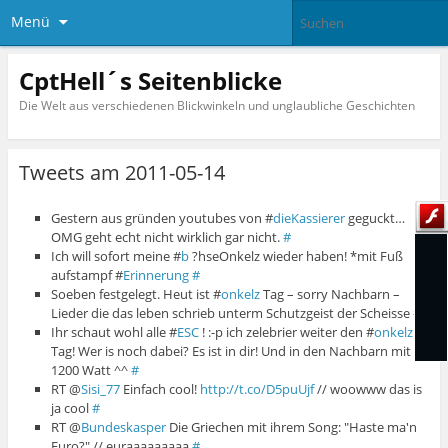
Menü
CptHell´s Seitenblicke
Die Welt aus verschiedenen Blickwinkeln und unglaubliche Geschichten
Tweets am 2011-05-14
Gestern aus gründen youtubes von #
dieKassierer
geguckt…
OMG geht echt nicht wirklich gar nicht.
#
Ich will sofort meine #
b
?hseOnkelz wieder haben! *mit Fuß
aufstampf #
Erinnerung
#
Soeben festgelegt. Heut ist #
onkelz
Tag – sorry Nachbarn –
Lieder die das leben schrieb unterm Schutzgeist der Scheisse
#
Ihr schaut wohl alle #
ESC
! :-p ich zelebrier weiter den #
onkelz
Tag! Wer is noch dabei? Es ist in dir! Und in den Nachbarn mit
1200 Watt ^^
#
RT @
Sisi_77
Einfach cool!
http://t.co/D5puUjf
// woowww das is
ja cool
#
RT @
Bundeskasper
Die Griechen mit ihrem Song: "Haste ma'n
Euro?" // euraaaaaaaaa
#