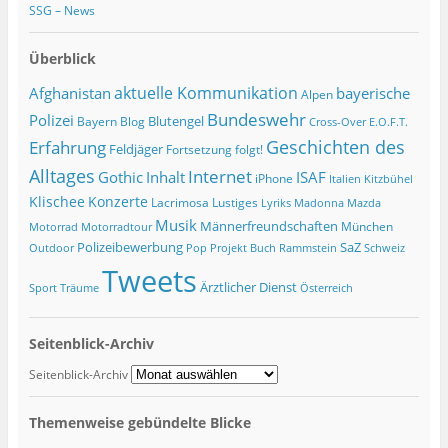
SSG – News
Überblick
Afghanistan
aktuelle Kommunikation
bayerische
Alpen
Bundeswehr
Polizei
Blutengel
Bayern
Blog
Cross-Over
E.O.F.T.
Geschichten des
Erfahrung
Feldjäger
Fortsetzung folgt!
Alltages
Internet
ISAF
Gothic
Inhalt
iPhone
Italien
Kitzbühel
Klischee
Konzerte
Lacrimosa
Lustiges
Lyriks
Madonna
Mazda
Musik
Männerfreundschaften
München
Motorrad
Motorradtour
Polizeibewerbung
SaZ
Outdoor
Pop
Projekt Buch
Rammstein
Schweiz
Tweets
Ärztlicher Dienst
Sport
Träume
Österreich
Seitenblick-Archiv
Seitenblick-Archiv
Themenweise gebündelte Blicke