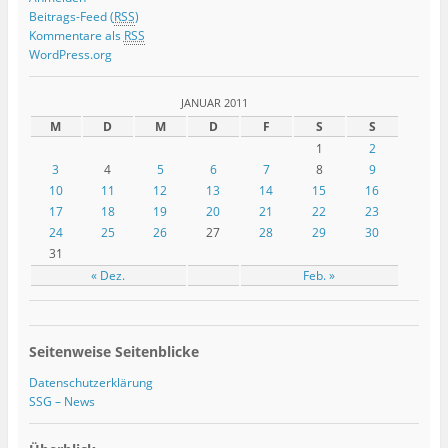
Beitrags-Feed (
RSS
)
Kommentare als
RSS
WordPress.org
JANUAR 2011
M
D
M
D
F
S
S
1
2
3
4
5
6
7
8
9
10
11
12
13
14
15
16
17
18
19
20
21
22
23
24
25
26
27
28
29
30
31
« Dez.
Feb. »
Seitenweise Seitenblicke
Datenschutzerklärung
SSG – News