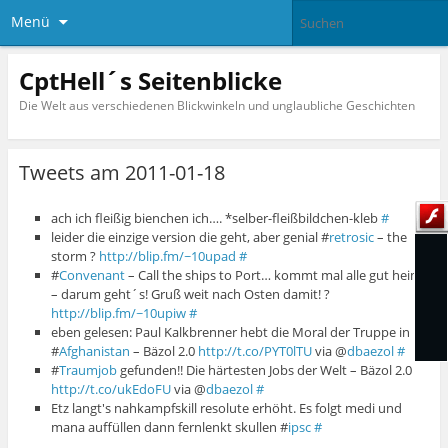
Menü
CptHell´s Seitenblicke
Die Welt aus verschiedenen Blickwinkeln und unglaubliche Geschichten
Tweets am 2011-01-18
ach ich fleißig bienchen ich…. *selber-fleißbildchen-kleb
#
leider die einzige version die geht, aber genial #
retrosic
– the
storm ?
http://blip.fm/~10upad
#
#
Convenant
– Call the ships to Port… kommt mal alle gut heim
– darum geht´s! Gruß weit nach Osten damit! ?
http://blip.fm/~10upiw
#
eben gelesen: Paul Kalkbrenner hebt die Moral der Truppe in
#
Afghanistan
– Bäzol 2.0
http://t.co/PYT0lTU
via @
dbaezol
#
#
Traumjob
gefunden!! Die härtesten Jobs der Welt – Bäzol 2.0
http://t.co/ukEdoFU
via @
dbaezol
#
Etz langt's nahkampfskill resolute erhöht. Es folgt medi und
mana auffüllen dann fernlenkt skullen #
ipsc
#