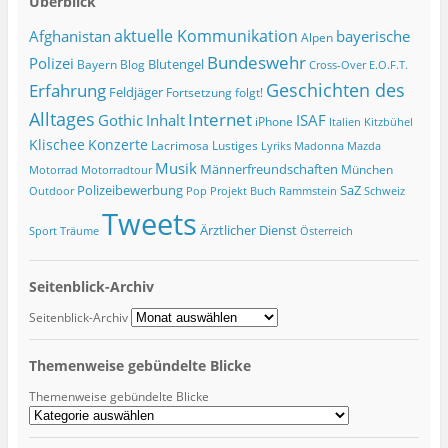
Überblick
Afghanistan
aktuelle Kommunikation
bayerische
Alpen
Bundeswehr
Polizei
Blutengel
Bayern
Blog
Cross-Over
E.O.F.T.
Geschichten des
Erfahrung
Feldjäger
Fortsetzung folgt!
Alltages
Internet
ISAF
Gothic
Inhalt
iPhone
Italien
Kitzbühel
Klischee
Konzerte
Lacrimosa
Lustiges
Lyriks
Madonna
Mazda
Musik
Männerfreundschaften
München
Motorrad
Motorradtour
Polizeibewerbung
SaZ
Outdoor
Pop
Projekt Buch
Rammstein
Schweiz
Tweets
Ärztlicher Dienst
Sport
Träume
Österreich
Seitenblick-Archiv
Seitenblick-Archiv
Themenweise gebündelte Blicke
Themenweise gebündelte Blicke