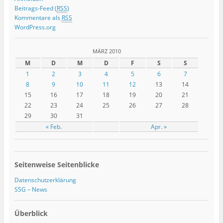
Beitrags-Feed (
RSS
)
Kommentare als
RSS
WordPress.org
MÄRZ 2010
M
D
M
D
F
S
S
1
2
3
4
5
6
7
8
9
10
11
12
13
14
15
16
17
18
19
20
21
22
23
24
25
26
27
28
29
30
31
« Feb.
Apr. »
Seitenweise Seitenblicke
Datenschutzerklärung
SSG – News
Überblick