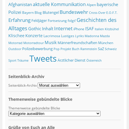
Afghanistan
aktuelle Kommunikation
bayerische
Alpen
Bundeswehr
Polizei
Blutengel
Bayern
Blog
Cross-Over
E.O.F.T.
Geschichten des
Erfahrung
Feldjäger
Fortsetzung folgt!
Alltages
Internet
ISAF
Gothic
Inhalt
iPhone
Italien
Kitzbühel
Klischee
Konzerte
Lacrimosa
Lustiges
Lyriks
Madonna
Mazda
Musik
Männerfreundschaften
München
Motorrad
Motorradtour
Polizeibewerbung
SaZ
Outdoor
Pop
Projekt Buch
Rammstein
Schweiz
Tweets
Ärztlicher Dienst
Sport
Träume
Österreich
Seitenblick-Archiv
Seitenblick-Archiv
Themenweise gebündelte Blicke
Themenweise gebündelte Blicke
Grüße von Euch an Alle