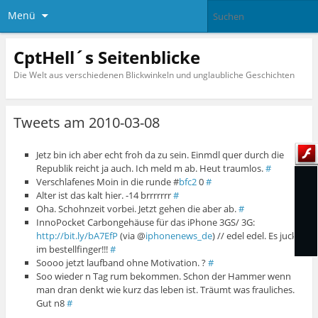
Menü
CptHell´s Seitenblicke
Die Welt aus verschiedenen Blickwinkeln und unglaubliche Geschichten
Tweets am 2010-03-08
Jetz bin ich aber echt froh da zu sein. Einmdl quer durch die
Republik reicht ja auch. Ich meld m ab. Heut traumlos.
#
Verschlafenes Moin in die runde #
bfc2
0
#
Alter ist das kalt hier. -14 brrrrrrr
#
Oha. Schohnzeit vorbei. Jetzt gehen die aber ab.
#
InnoPocket Carbongehäuse für das iPhone 3GS/ 3G:
http://bit.ly/bA7EfP
(via @
iphonenews_de
) // edel edel. Es juckt
im bestellfinger!!!
#
Soooo jetzt laufband ohne Motivation. ?
#
Soo wieder n Tag rum bekommen. Schon der Hammer wenn
man dran denkt wie kurz das leben ist. Träumt was frauliches.
Gut n8
#